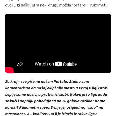
ovoj Ligi našoj, igra neki drugi, možda "ostareli" rukomet?
Za kraj – sve piše na našem Portalu. Stalno sam
komentarisao da našoj ekipi nije mesto u Prvoj B ligi istok.
Lep je samo naziv, a protivnici slabi. Kakva je to liga kada
se kući i napolju pobeđuje sa po 20 golova razlike? Kome
koristi? Rukometni savez Srbije je, očigledno, "išao" na
masovnost. A – kvalitet? Da li je izlazio iz takve lige?