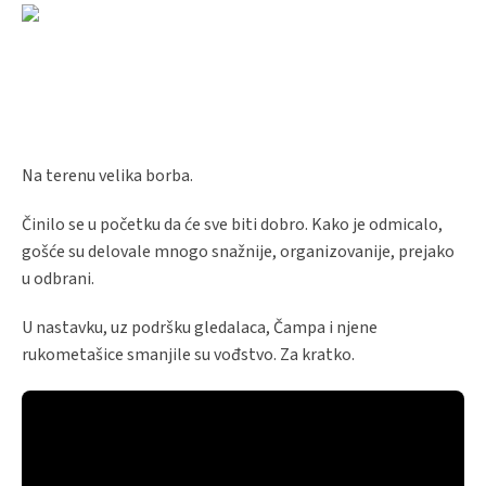
Na terenu velika borba.
Činilo se u početku da će sve biti dobro. Kako je odmicalo,
gošće su delovale mnogo snažnije, organizovanije, prejako
u odbrani.
U nastavku, uz podršku gledalaca, Čampa i njene
rukometašice smanjile su vođstvo. Za kratko.