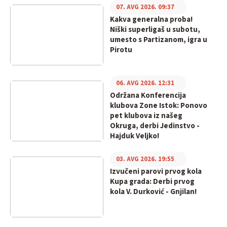
07. AVG 2026. 09:37
Kakva generalna proba!
Niški superligaš u subotu,
umesto s Partizanom, igra u
Pirotu
06. AVG 2026. 12:31
Održana Konferencija
klubova Zone Istok: Ponovo
pet klubova iz našeg
Okruga, derbi Jedinstvo -
Hajduk Veljko!
03. AVG 2026. 19:55
Izvučeni parovi prvog kola
Kupa grada: Derbi prvog
kola V. Durković - Gnjilan!