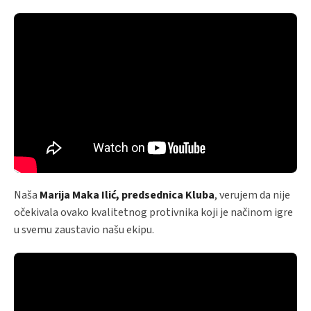
Naša
Marija Maka Ilić, predsednica Kluba
, verujem da nije
očekivala ovako kvalitetnog protivnika koji je načinom igre
u svemu zaustavio našu ekipu.