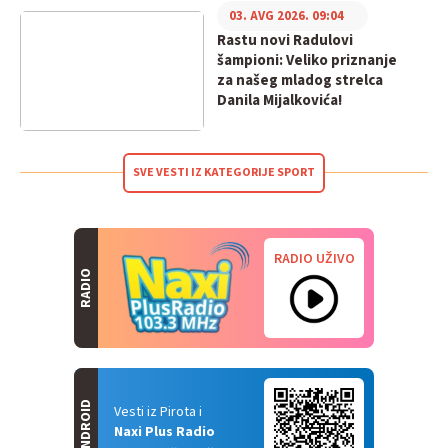
03. AVG 2026. 09:04
Rastu novi Radulovi
šampioni: Veliko priznanje
za našeg mladog strelca
Danila Mijalkovića!
SVE VESTI IZ KATEGORIJE SPORT
RADIO UŽIVO
RADIO
ANDROID
Vesti iz Pirota i
Naxi Plus Radio