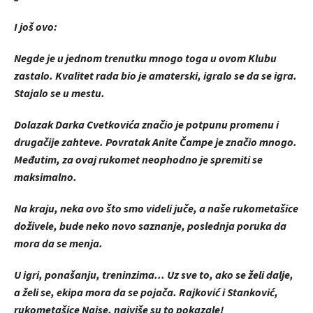
I još ovo:
Negde je u jednom trenutku mnogo toga u ovom Klubu
zastalo. Kvalitet rada bio je amaterski, igralo se da se igra.
Stajalo se u mestu.
Dolazak Darka Cvetkovića značio je potpunu promenu i
drugačije zahteve. Povratak Anite Čampe je značio mnogo.
Međutim, za ovaj rukomet neophodno je spremiti se
maksimalno.
Na kraju, neka ovo što smo videli juče, a naše rukometašice
doživele, bude neko novo saznanje, poslednja poruka da
mora da se menja.
U igri, ponašanju, treninzima... Uz sve to, ako se želi dalje,
a želi se, ekipa mora da se pojača. Rajković i Stanković,
rukometašice Naise, najviše su to pokazale!