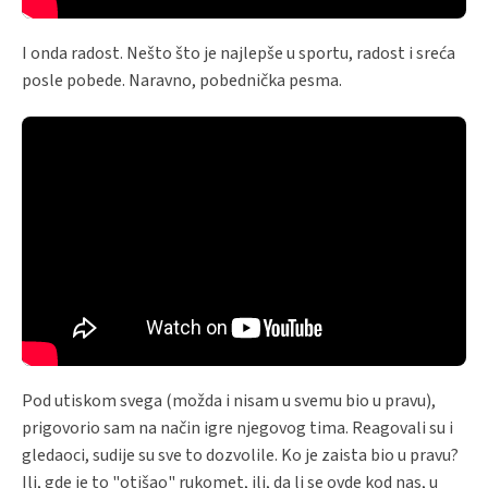
I onda radost. Nešto što je najlepše u sportu, radost i sreća
posle pobede. Naravno, pobednička pesma.
Pod utiskom svega (možda i nisam u svemu bio u pravu),
prigovorio sam na način igre njegovog tima. Reagovali su i
gledaoci, sudije su sve to dozvolile. Ko je zaista bio u pravu?
Ili, gde je to "otišao" rukomet, ili, da li se ovde kod nas, u