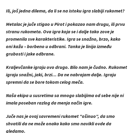
Ili, još jedna dilema, da li se na istoku igra slabiji rukomet?
Metalac je juče stigao u Pirot i pokazao nam drugu, ili prvu
stranu rukometa. Ova igra koja se i dalje tako zove je
promenila sve karakteristike. Igra se snažno, brzo, kako
oni kažu – borbeno u odbrani. Tanka je linija između
grubosti i jake odbrane.
Kraljevčanke igraju ovo drugo. Bilo nam je čudno. Rukomet
igraju snažni, jaki, brzi... Da ne nabrajam dalje. Igraju
spremni da se bore tokom celog meča.
Naša ekipa u susretima sa mnogo slabijima od sebe nije ni
imala poseban razlog da menja način igre.
Juče nas je ovaj savremeni rukomet "ošinuo", da smo
shvatili da ne može onako kako smo navikli ovde da
gledamo.