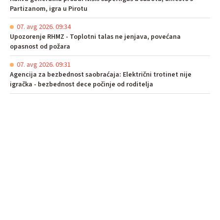
Partizanom, igra u Pirotu
07. avg 2026. 09:34
Upozorenje RHMZ - Toplotni talas ne jenjava, povećana
opasnost od požara
07. avg 2026. 09:31
Agencija za bezbednost saobraćaja: Električni trotinet nije
igračka - bezbednost dece počinje od roditelja