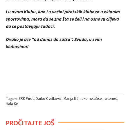
I u ovom Klubu, kao i u većini pirotskih klubova u ekipnim
sportovima, mora da se zna šta se želi i na osnovu ciljeva
da se postavljaju zadaci.
Ovako je sve "od danas do sutra". Svuda, u svim
klubovima!
Tagovi:
ŽRK Pirot
Darko Cvetković
Marija Ilić
rukometašice
rukomet
Hala Kej
PROČITAJTE JOŠ