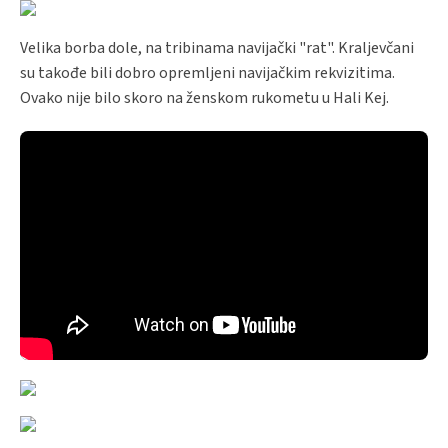
Velika borba dole, na tribinama navijački "rat". Kraljevčani
su takođe bili dobro opremljeni navijačkim rekvizitima.
Ovako nije bilo skoro na ženskom rukometu u Hali Kej.