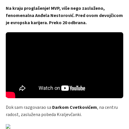
Na kraju proglašenje! MVP, više nego zasluženo,
fenomenalna Anđela Nestorović. Pred ovom devojčicom
je evropska karijera. Preko 20 odbrana.
Dok sam razgovarao sa
Darkom Cvetkovićem
, na centru
radost, zaslužena pobeda Kraljevčanki.