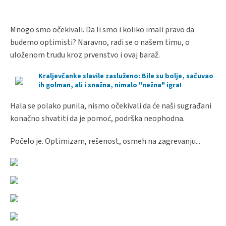
Mnogo smo očekivali. Da li smo i koliko imali pravo da
budemo optimisti? Naravno, radi se o našem timu, o
uloženom trudu kroz prvenstvo i ovaj baraž.
Kraljevčanke slavile zasluženo: Bile su bolje, sačuvao
ih golman, ali i snažna, nimalo "nežna" igra!
Hala se polako punila, nismo očekivali da će naši sugrađani
konačno shvatiti da je pomoć, podrška neophodna.
Počelo je. Optimizam, rešenost, osmeh na zagrevanju...