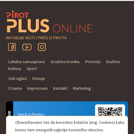
AKTUELNE VESTI I PRIČE IZ PIROTA
Lokalna samouprava
Gradska hronika
Privreda
Društvo
Kultura
Sport
Vaši oglasi
Emisije
O nama
Impressum
Kontakt
Marketing
ANDROID
Vesti iz Pirota i
Naxi Plus Radio
Obaveštavamo Vas da koristimo kolačiće (eng. Cookies) kako
Uvek u Vašem džepu!
bismo Vam omogućili najbolje korisničko iskustvo.