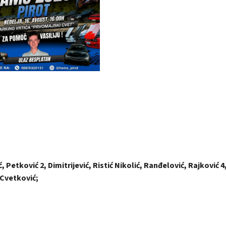
ć, Petković 2, Dimitrijević, Ristić Nikolić, Ranđelović, Rajković 4
 Cvetković;