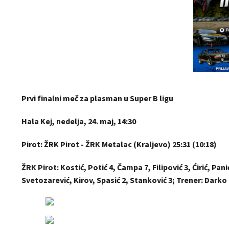
Prvi finalni meč za plasman u Super B ligu
Hala Kej, nedelja, 24. maj, 14:30
Pirot: ŽRK Pirot - ŽRK Metalac (Kraljevo) 25:31 (10:18)
ŽRK Pirot: Kostić, Potić 4, Čampa 7, Filipović 3, Ćirić, Pani
Svetozarević, Kirov, Spasić 2, Stanković 3; Trener: Darko