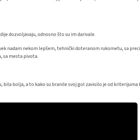
ije dozvoljavaju, odnosno što su im darivale.
još uvek nadam nekom lepšem, tehnički doteranom rukometu, sa pre
a, sa mesta pivota.
bila bolja, a to kako su branile svoj gol zavisilo je od kriterijuma k