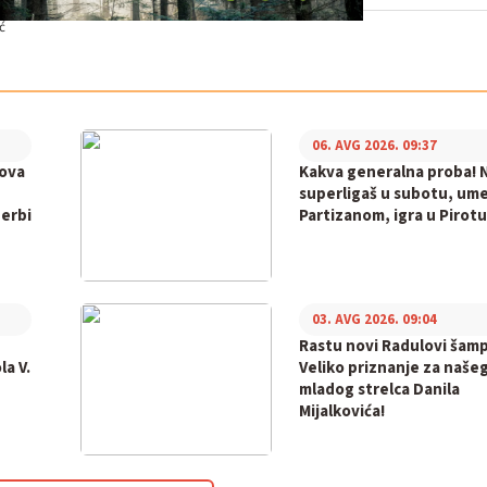
ć
06. AVG 2026. 09:37
bova
Kakva generalna proba! N
superligaš u subotu, ume
derbi
Partizanom, igra u Pirotu
03. AVG 2026. 09:04
Rastu novi Radulovi šamp
la V.
Veliko priznanje za naše
mladog strelca Danila
Mijalkovića!