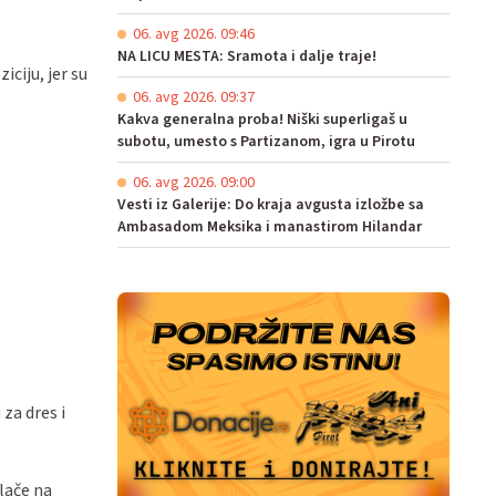
06. avg 2026. 09:46
NA LICU MESTA: Sramota i dalje traje!
iciju, jer su
06. avg 2026. 09:37
Kakva generalna proba! Niški superligaš u
subotu, umesto s Partizanom, igra u Pirotu
06. avg 2026. 09:00
Vesti iz Galerije: Do kraja avgusta izložbe sa
Ambasadom Meksika i manastirom Hilandar
za dres i
plače na