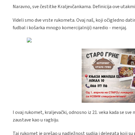
Naravno, sve čestitke Kraljevčankama. Definicija ove utakmi
Videli smo dve vrste rukometa. Ovaj naš, koji očigledno datira
fudbal i košarka mnogo komercijalniji) naredio - menjaj.
I ovaj rukomet, kraljevački, odnosno iz 21. veka kada se sve
zaustave kao u ragbiju.
Taj rukomet je prešao u nadležnost sudija i delegata koji su