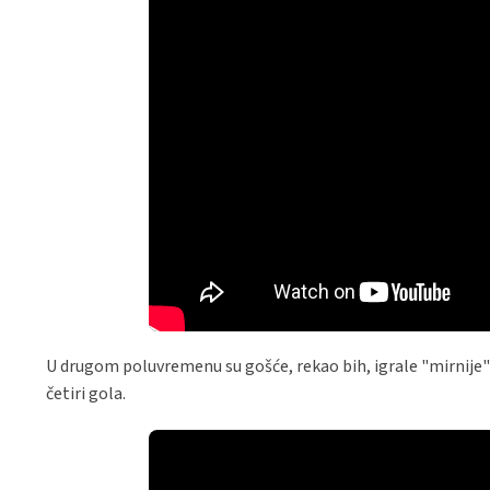
U drugom poluvremenu su gošće, rekao bih, igrale "mirnije
četiri gola.