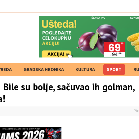
VREDA
GRADSKA HRONIKA
KULTURA
SPORT
RU
 Bile su bolje, sačuvao ih golman,
a!
Pir