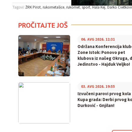
Tagovi:
ŽRK Pirot
rukometašice
rukomet
sport
Hala Kej
Darko Cvetkovi
PROČITAJTE JOŠ
06. AVG 2026. 12:31
Održana Konferencija klu
Zone Istok: Ponovo pet
klubova iz našeg Okruga, 
Jedinstvo - Hajduk Veljko!
03. AVG 2026. 19:55
Izvučeni parovi prvog kola
Kupa grada: Derbi prvog ko
Durković - Gnjilan!