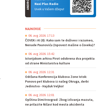
ANDROID
Naxi Plus Radio
Uvek u Vašem džepu!
NAJNOVIJE
06. avg 2026. 17:13
ČOVEK i AI (8): Kako sam te doživeo i razumeo,
Nenade Paunoviću (Ispovest mašine o čoveku)?
06. avg 2026. 15:42
Istorijskom arhivu Pirot odobrena dva projekta
od strane Ministarstva kulture
06. avg 2026. 12:31
Održana Konferencija klubova Zone Istok:
,
Ponovo pet klubova iz našeg Okruga, derbi
Jedinstvo - Hajduk Veljko!
06. avg 2026. 12:01
Opština Dimitrovgrad: Zbog izlivanja mazuta,
ne prilazite Nišavi kod mesta akcidenta