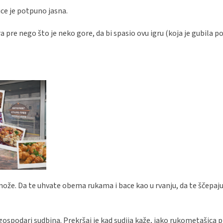
ce je potpuno jasna.
 pre nego što je neko gore, da bi spasio ovu igru (koja je gubila poz
 može. Da te uhvate obema rukama i bace kao u rvanju, da te ščepaju 
 gospodari sudbina. Prekršaj je kad sudija kaže, iako rukometašica 