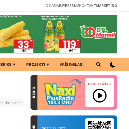
O NAMA
IMPRESSUM
KONTAKT
MARKETING
BRIKE
PROJEKTI
VAŠI OGLASI
RADIO UŽIVO
RADIO
ot Plus Online
Vesti iz Pirota i