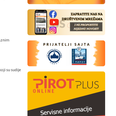
ciznim
oji su sudije