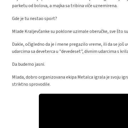
parketu od bolova, a majka sa tribina viče uznemirena.
Gde je tu nestao sport?
Mlade Kraljevčanke su poklone uzimale oberučke, sve što sud
Dakle, očigledno da je i mene pregazilo vreme, ili da se 
udarcima sa deveterca u "devedeset", divnim udarcima s kril
Da budemo jasni.
Mlada, dobro organizovana ekipa Metalca igrala je svoju igru, 
striktno sprovodile.