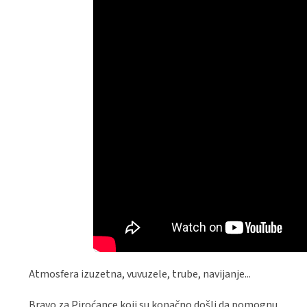
Atmosfera izuzetna, vuvuzele, trube, navijanje...
Bravo za Piroćance koji su konačno došli da pomognu.