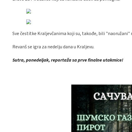
Sve čestitke Kraljevčanima koji su, takođe, bili "naoružani" 
Revanš se igra za nedelju dana u Kraljevu.
Sutra, ponedeljak, reportaža sa prve finalne utakmice!