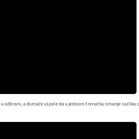
" u odbrani, a domaće uspele da u jednom trenutku smanje razliku