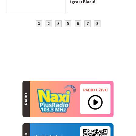
igra u Blacu!
1
2
3
5
6
7
8
RADIO UŽIVO
RADIO