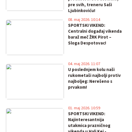
pre svih, treneru Saši
Ljubinkoviću!
08. maj 2026. 10:14
SPORTSKI VIKEND:
Centralni događaj vikenda
baraž meč ŽRK Pirot –
Sloga Despotovac!
04. maj 2026. 11:07
U poslednjem kolu naši
rukometaši najbolji protiv
najboljeg: Nerešeno s
prvakom!
01. maj 2026. 10:59
SPORTSKI VIKEND:
Najinteresantnija
utakmica prazničnog
vikenda u Hali Kej -