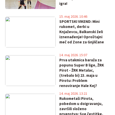
igra!
15. maj 2026. 10:46
SPORTSKI VIKEND: Mini
rukomet, derbi u
Knjaževcu, Balkanski želi
iznenađenje! Oproštajni
meč od Zone za Gnjilčane
14. maj 2026. 15:07
Prva utakmica baraža za
popunu Super B lige, ŽRK
Pirot - ŽRK Metalac,
(trebalo bi) 23. maja u
Pirotu: Problem
renoviranje Hale Kej?
14. maj 2026. 13:21
Rukometaši Pirota,
pobedom u doigravanju,
završili složeno
prvenstvo: Sve čestitke,