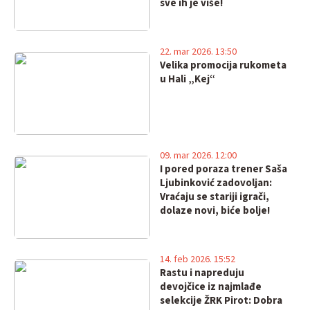
sve ih je više!
22. mar 2026. 13:50
Velika promocija rukometa
u Hali „Kej“
09. mar 2026. 12:00
I pored poraza trener Saša
Ljubinković zadovoljan:
Vraćaju se stariji igrači,
dolaze novi, biće bolje!
14. feb 2026. 15:52
Rastu i napreduju
devojčice iz najmlađe
selekcije ŽRK Pirot: Dobra