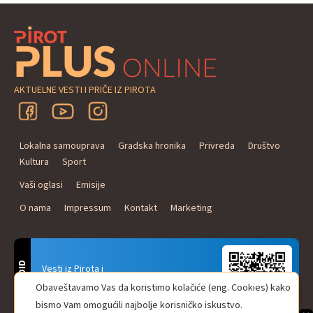
AKTUELNE VESTI I PRIČE IZ PIROTA
Lokalna samouprava
Gradska hronika
Privreda
Društvo
Kultura
Sport
Vaši oglasi
Emisije
O nama
Impressum
Kontakt
Marketing
ANDROID
Vesti iz Pirota i
Naxi Plus Radio
Obaveštavamo Vas da koristimo kolačiće (eng. Cookies) kako
Uvek u Vašem džepu!
bismo Vam omogućili najbolje korisničko iskustvo.