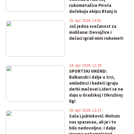
rukometašice Pirota
dočekuju ekipu Rtanj iz
Boljevca!
25. apr 2026. 14:01
Još jedna svečanost za
mališane: Devojčice i
dečaci igrali mini rukomet!
24. apr 2026. 11:36
SPORTSKI VIKEND:
Balkanski i dalje u trci,
omladinci i kadeti igraju
derbi mečeve! Lideri se ne
daju u Gradskoj i Okružnoj
ligi
20. apr 2026. 12:33
Saša Ljubinković: Mohsin
nas spasavao, ali je i to
bilo nedovoljno. I dalje