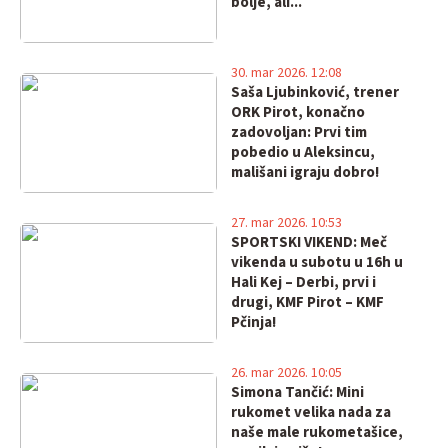
bolje, ali...
30. mar 2026. 12:08
Saša Ljubinković, trener
ORK Pirot, konačno
zadovoljan: Prvi tim
pobedio u Aleksincu,
mališani igraju dobro!
27. mar 2026. 10:53
SPORTSKI VIKEND: Meč
vikenda u subotu u 16h u
Hali Kej – Derbi, prvi i
drugi, KMF Pirot – KMF
Pčinja!
26. mar 2026. 10:05
Simona Tančić: Mini
rukomet velika nada za
naše male rukometašice,