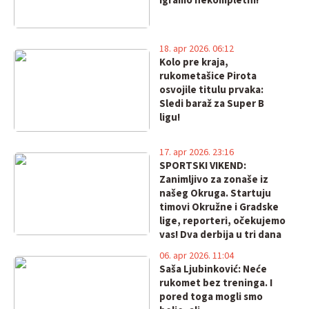
igramo nekompletni!
18. apr 2026. 06:12
Kolo pre kraja,
rukometašice Pirota
osvojile titulu prvaka:
Sledi baraž za Super B
ligu!
17. apr 2026. 23:16
SPORTSKI VIKEND:
Zanimljivo za zonaše iz
našeg Okruga. Startuju
timovi Okružne i Gradske
lige, reporteri, očekujemo
vas! Dva derbija u tri dana
u futsalu!
06. apr 2026. 11:04
Saša Ljubinković: Neće
rukomet bez treninga. I
pored toga mogli smo