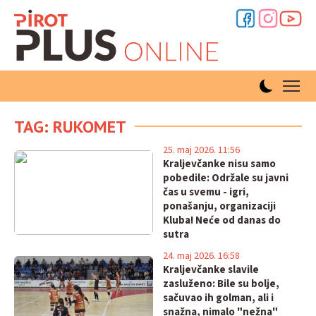
TAG: RUKOMET
25. maj 2026. 11:56
Kraljevčanke nisu samo
pobedile: Održale su javni
čas u svemu - igri,
ponašanju, organizaciji
Kluba! Neće od danas do
sutra
24. maj 2026. 16:58
Kraljevčanke slavile
zasluženo: Bile su bolje,
sačuvao ih golman, ali i
snažna, nimalo "nežna"