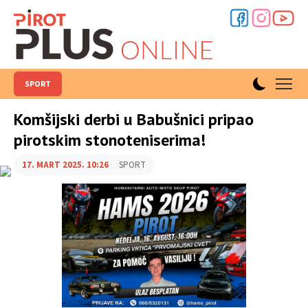
SPORT
Komšijski derbi u Babušnici pripao
pirotskim stonoteniserima!
17. MART 2025. 10:26
SPORT