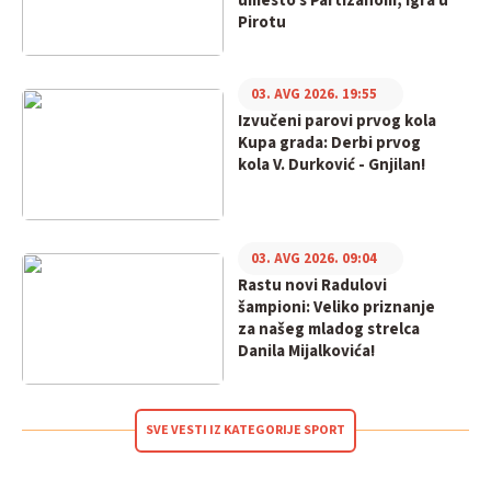
umesto s Partizanom, igra u
Pirotu
03. AVG 2026. 19:55
Izvučeni parovi prvog kola
Kupa grada: Derbi prvog
kola V. Durković - Gnjilan!
03. AVG 2026. 09:04
Rastu novi Radulovi
šampioni: Veliko priznanje
za našeg mladog strelca
Danila Mijalkovića!
SVE VESTI IZ KATEGORIJE SPORT