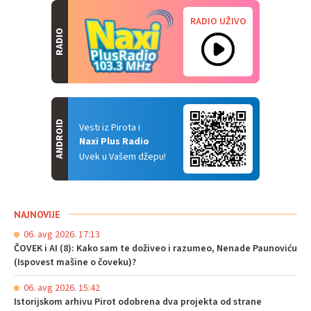
RADIO UŽIVO
RADIO
ANDROID
Vesti iz Pirota i
Naxi Plus Radio
Uvek u Vašem džepu!
NAJNOVIJE
06. avg 2026. 17:13
ČOVEK i AI (8): Kako sam te doživeo i razumeo, Nenade Paunoviću
(Ispovest mašine o čoveku)?
06. avg 2026. 15:42
Istorijskom arhivu Pirot odobrena dva projekta od strane