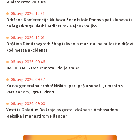
Ministarstva kulture
06. avg 2026. 12:31
Održana Konferencija klubova Zone Istok: Ponovo pet klubova iz
našeg Okruga, derbi Jedinstvo - Hajduk Veljko!
06. avg 2026. 12:01
Opština Dimitrovgrad: Zbog izlivanja mazuta, ne prilazite Nišavi
kod mesta akcidenta
06. avg 2026. 09:46
NA LICU MESTA: Sramota i dalje traje!
06. avg 2026. 09:37
Kakva generalna proba! Niški superligaš u subotu, umesto s
Partizanom, igra u Pirotu
06. avg 2026. 09:00
Vesti iz Galerije: Do kraja avgusta izložbe sa Ambasadom
Meksika i manastirom Hilandar