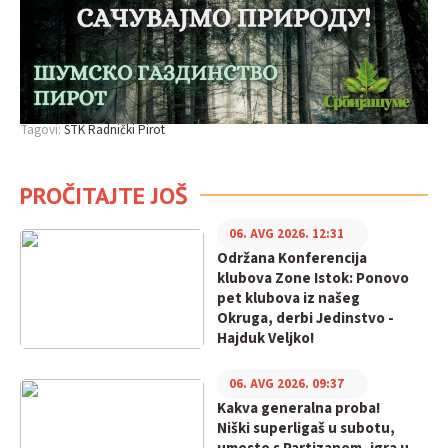
Tagovi:
STK Radnički Pirot
PROČITAJTE JOŠ
06. AVG 2026. 12:31
Održana Konferencija
klubova Zone Istok: Ponovo
pet klubova iz našeg
Okruga, derbi Jedinstvo -
Hajduk Veljko!
06. AVG 2026. 09:37
Kakva generalna proba!
Niški superligaš u subotu,