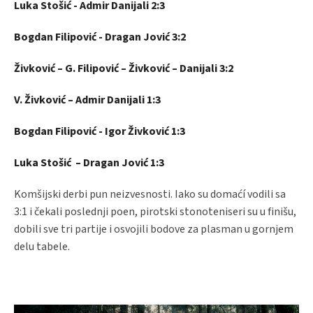
Luka Stošić - Admir Danijali 2:3
Bogdan Filipović - Dragan Jović 3:2
Živković – G. Filipović – Živković – Danijali 3:2
V. Živković – Admir Danijali 1:3
Bogdan Filipović - Igor Živković 1:3
Luka Stošić – Dragan Jović 1:3
Komšijski derbi pun neizvesnosti. Iako su domaćí vodili sa
3:1 i čekali poslednji poen, pirotski stonoteniseri su u finišu,
dobili sve tri partije i osvojili bodove za plasman u gornjem
delu tabele.