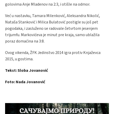
golovima Anje Mladenov na 2:3, i otišle na odmor.
Već u nastavku, Tamara Milenković, Aleksandra Nikolić,
Nataša Stanković i Milica Bulatović postigle su još pet
pogodaka, i zasluženo se radovale četvrtom jesenjem
trijumfu. Markovićeva je minut pre kraja, samo ublažila
poraz domaćina na 3:8.
Ovog vikenda, ŽFK Jedinstvo 2014 igra protiv Knjaževca
2015, u gostima.
Tekst: Sloba Jovanović
Foto: Nada Jovanović