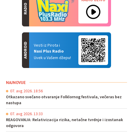
RADIO UŽIVO
RADIO
ANDROID
Vesti iz Pirota i
Naxi Plus Radio
Uvek u Vašem džepu!
NAJNOVIJE
07. avg 2026. 18:56
Otkazano svečano otvaranje Folklornog festivala, večeras bez
nastupa
07. avg 2026. 13:33
REAGOVANJA: Relativizacija rizika, netačne tvrdnje i izostanak
odgovora