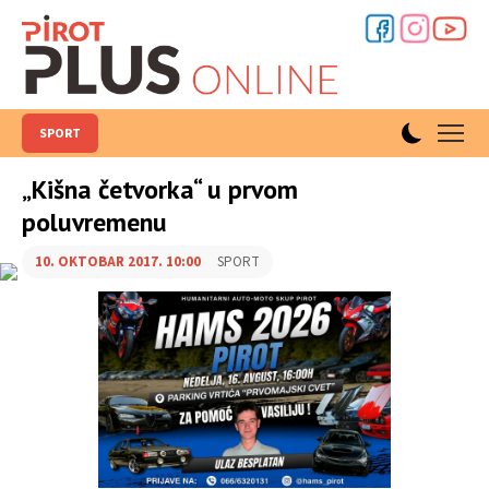
SPORT
„Kišna četvorka“ u prvom
poluvremenu
10. OKTOBAR 2017. 10:00
SPORT