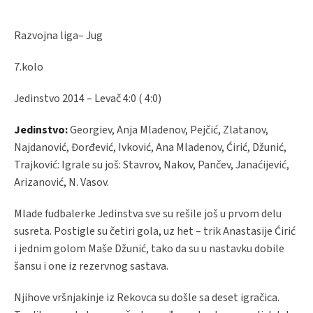
Razvojna liga– Jug
7.kolo
Jedinstvo 2014 – Levač 4:0 ( 4:0)
Jedinstvo:
Georgiev, Anja Mladenov, Pejčić, Zlatanov,
Najdanović, Đorđević, Ivković, Ana Mladenov, Ćirić, Džunić,
Trajković: Igrale su još: Stavrov, Nakov, Pančev, Janaćijević,
Arizanović, N. Vasov.
Mlade fudbalerke Jedinstva sve su rešile još u prvom delu
susreta. Postigle su četiri gola, uz het – trik Anastasije Ćirić
i jednim golom Maše Džunić, tako da su u nastavku dobile
šansu i one iz rezervnog sastava.
Njihove vršnjakinje iz Rekovca su došle sa deset igračica.