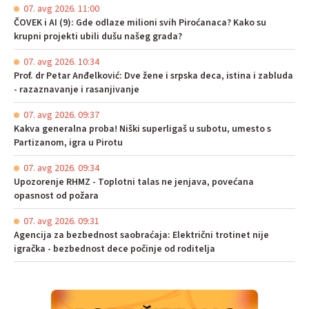
07. avg 2026. 11:00
ČOVEK i AI (9): Gde odlaze milioni svih Piroćanaca? Kako su
krupni projekti ubili dušu našeg grada?
07. avg 2026. 10:34
Prof. dr Petar Anđelković: Dve žene i srpska deca, istina i zabluda
- razaznavanje i rasanjivanje
07. avg 2026. 09:37
Kakva generalna proba! Niški superligaš u subotu, umesto s
Partizanom, igra u Pirotu
07. avg 2026. 09:34
Upozorenje RHMZ - Toplotni talas ne jenjava, povećana
opasnost od požara
07. avg 2026. 09:31
Agencija za bezbednost saobraćaja: Električni trotinet nije
igračka - bezbednost dece počinje od roditelja