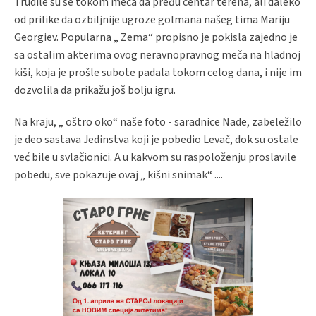
Trudile su se tokom meča da pređu centar terena, ali daleko
od prilike da ozbiljnije ugroze golmana našeg tima Mariju
Georgiev. Popularna „ Zema“ propisno je pokisla zajedno je
sa ostalim akterima ovog neravnopravnog meča na hladnoj
kiši, koja je prošle subote padala tokom celog dana, i nije im
dozvolila da prikažu još bolju igru.
Na kraju, „ oštro oko“ naše foto - saradnice Nade, zabeležilo
je deo sastava Jedinstva koji je pobedio Levač, dok su ostale
već bile u svlačionici. A u kakvom su raspoloženju proslavile
pobedu, sve pokazuje ovaj „ kišni snimak“ ....