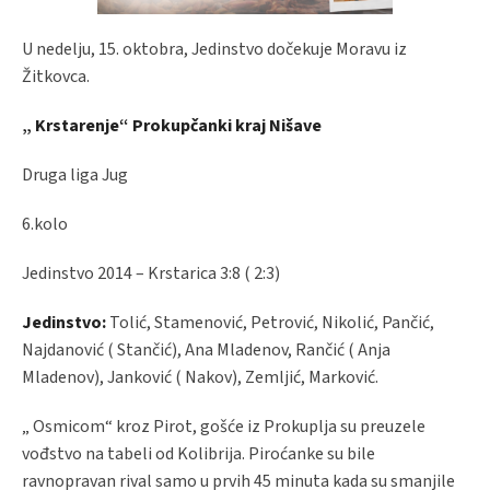
U nedelju, 15. oktobra, Jedinstvo dočekuje Moravu iz
Žitkovca.
„ Krstarenje“ Prokupčanki kraj Nišave
Druga liga Jug
6.kolo
Jedinstvo 2014 – Krstarica 3:8 ( 2:3)
Jedinstvo:
Tolić, Stamenović, Petrović, Nikolić, Pančić,
Najdanović ( Stančić), Ana Mladenov, Rančić ( Anja
Mladenov), Janković ( Nakov), Zemljić, Marković.
„ Osmicom“ kroz Pirot, gošće iz Prokuplja su preuzele
vođstvo na tabeli od Kolibrija. Piroćanke su bile
ravnopravan rival samo u prvih 45 minuta kada su smanjile