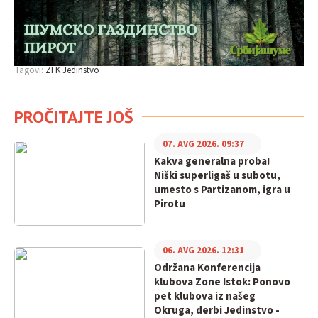
Tagovi:
ZFK Jedinstvo
PROČITAJTE JOŠ
07. AVG 2026. 09:37
Kakva generalna proba!
Niški superligaš u subotu,
umesto s Partizanom, igra u
Pirotu
06. AVG 2026. 12:31
Održana Konferencija
klubova Zone Istok: Ponovo
pet klubova iz našeg
Okruga, derbi Jedinstvo -