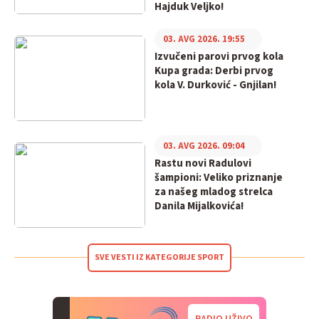
Hajduk Veljko!
03. AVG 2026. 19:55
Izvučeni parovi prvog kola
Kupa grada: Derbi prvog
kola V. Durković - Gnjilan!
03. AVG 2026. 09:04
Rastu novi Radulovi
šampioni: Veliko priznanje
za našeg mladog strelca
Danila Mijalkovića!
SVE VESTI IZ KATEGORIJE SPORT