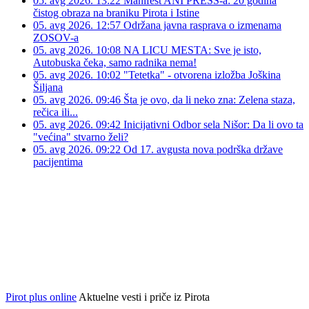
05. avg 2026. 13:22
Manifest ANI PRESS-a: 20 godina
čistog obraza na braniku Pirota i Istine
05. avg 2026. 12:57
Održana javna rasprava o izmenama
ZOSOV-a
05. avg 2026. 10:08
NA LICU MESTA: Sve je isto,
Autobuska čeka, samo radnika nema!
05. avg 2026. 10:02
"Tetetka" - otvorena izložba Joškina
Šiljana
05. avg 2026. 09:46
Šta je ovo, da li neko zna: Zelena staza,
rečica ili...
05. avg 2026. 09:42
Inicijativni Odbor sela Nišor: Da li ovo ta
"većina" stvarno želi?
05. avg 2026. 09:22
Od 17. avgusta nova podrška države
pacijentima
Pirot plus online
Aktuelne vesti i priče iz Pirota