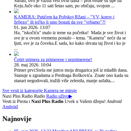
Sarlah, ovo je važna vest ovih dana – procvetale su lipe na
Keju.Juče oko 11 sati šetao sam, po običaju, svojom ...
KAMERA: Putićem ka Poljskoj Ržani – "VV, korov i
željezo" ili tol'ko li smo bogati da sve "vrljamo"?!
01. jun 2026. 13:07
Ha, "iskočiću" malo iz teme na početku! Mada je sve život i
sve je u ovom vremenu postalo – tema. "Kamera" neće da se
ljuti, sve je za čoveka.E sada, ko kako shvata taj život i ko je
...
Četiri primera za primerene i neprimerene!
28. maj 2026. 10:04
Primer prvi:Srela me jutros moja drugarica još iz mlađih dana.
Stanuje u zgradama u Predraga Boškovića. Znate ono kada su
stanari negodovali, tražili više zelenila, manje asfalta,...
Sve vesti iz kategorije Kamera ne miruje
Naxi Plus Radio
Radio
Radio uživo
▶
Vesti iz Pirota i
Naxi Plus Radio
Uvek u Vašem džepu!
Android
Android
Najnovije