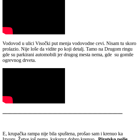
Vodovod u ulici Visočki put menja vodovodne cevi. Nisam tu skoro
prolazio. Nije loše da vidite po koji detalj. Tamo na Drugom ringu
gde su parkirani automobili jer drugog mesta nema, gde su gomile
ogrevnog drveta.
................................................................................................
E, krupačka rampa nije bila spuštena, prošao sam i krenuo ka
Izvoru. Žetve još nema, kukuruz dobro krenuo .
Pirotsko polje
.