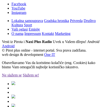
Facebook
YouTube
Instagram
Lokalna samouprava
Gradska hronika
Privreda
Društvo
Kultura
Sport
Vaši oglasi
Emisije
O nama
Impressum
Kontakt
Marketing
Vesti iz Pirota i
Naxi Plus Radio
Uvek u Vašem džepu!
Android
Android
© Pirot plus online - internet portal. Sva prava zadržana.
web design & development
One IT
Obaveštavamo Vas da koristimo kolačiće (eng. Cookies) kako
bismo Vam omogućili najbolje korisničko iskustvo.
Ne slažem se
Slažem se!