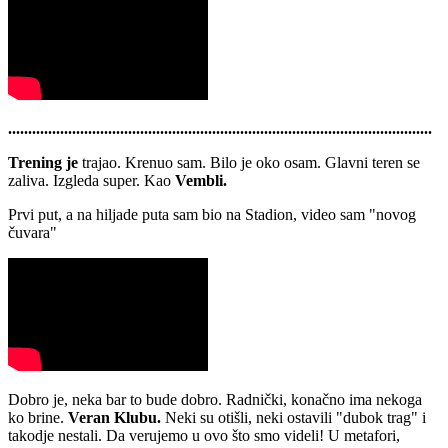
..........................................................................................................
Trening je
trajao. Krenuo sam. Bilo je oko osam. Glavni teren se
zaliva. Izgleda super. Kao
Vembli.
Prvi put, a na hiljade puta sam bio na Stadion, video sam "novog
čuvara"
Dobro je, neka bar to bude dobro. Radnički, konačno ima nekoga
ko brine.
Veran Klubu.
Neki su otišli, neki ostavili "dubok trag" i
takodje nestali. Da verujemo u ovo što smo videli! U metafori,