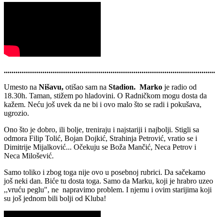
.............................................................................................................
Umesto na
Nišavu,
otišao sam na
Stadion. Marko
je radio od
18.30h. Taman, stižem po hladovini. O Radničkom mogu dosta da
kažem. Neću još uvek da ne bi i ovo malo što se radi i pokušava,
ugrozio.
Ono što je dobro, ili bolje, treniraju i najstariji i najbolji. Stigli sa
odmora Filip Tolić, Bojan Dojkić, Strahinja Petrović, vratio se i
Dimitrije Mijalković... Očekuju se Boža Mančić, Neca Petrov i
Neca Milošević.
Samo toliko i zbog toga nije ovo u posebnoj rubrici. Da sačekamo
još neki dan. Biće tu dosta toga. Samo da Marku, koji je hrabro uzeo
,,vruću peglu", ne napravimo problem. I njemu i ovim starijima koji
su još jednom bili bolji od Kluba!