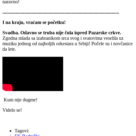
naravno!
................................................................................................
I na kraju, vraćam se početku!
Svadba. Odavno se truba nije čula ispred Pazarske crkve.
Zgodna mlada sa izabranikom srca svog i svatovima veselila uz
muziku jednog od najboljih orkestara u Srbiji! Počele su i novčanice
da lete.
Kum nije dugme!
Videlo se!
Tagovi: