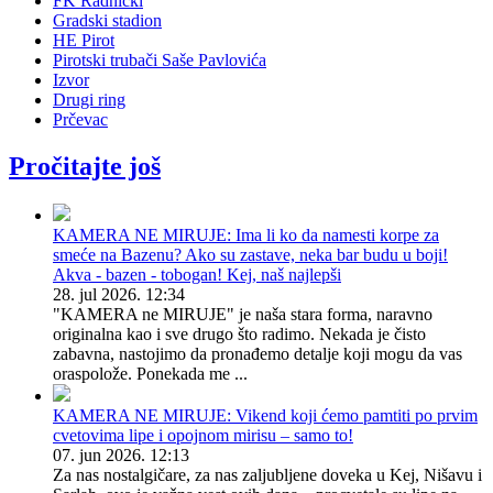
FK Radnički
Gradski stadion
HE Pirot
Pirotski trubači Saše Pavlovića
Izvor
Drugi ring
Prčevac
Pročitajte još
KAMERA NE MIRUJE: Ima li ko da namesti korpe za
smeće na Bazenu? Ako su zastave, neka bar budu u boji!
Akva - bazen - tobogan! Kej, naš najlepši
28. jul 2026. 12:34
"KAMERA ne MIRUJE" je naša stara forma, naravno
originalna kao i sve drugo što radimo. Nekada je čisto
zabavna, nastojimo da pronađemo detalje koji mogu da vas
oraspolože. Ponekada me ...
KAMERA NE MIRUJE: Vikend koji ćemo pamtiti po prvim
cvetovima lipe i opojnom mirisu – samo to!
07. jun 2026. 12:13
Za nas nostalgičare, za nas zaljubljene doveka u Kej, Nišavu i