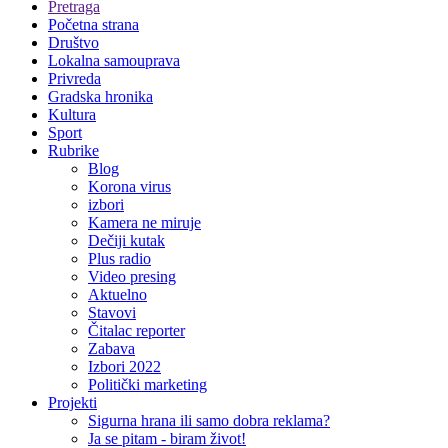
Pretraga
Početna strana
Društvo
Lokalna samouprava
Privreda
Gradska hronika
Kultura
Sport
Rubrike
Blog
Korona virus
izbori
Kamera ne miruje
Dečiji kutak
Plus radio
Video presing
Aktuelno
Stavovi
Čitalac reporter
Zabava
Izbori 2022
Politički marketing
Projekti
Sigurna hrana ili samo dobra reklama?
Ja se pitam - biram život!