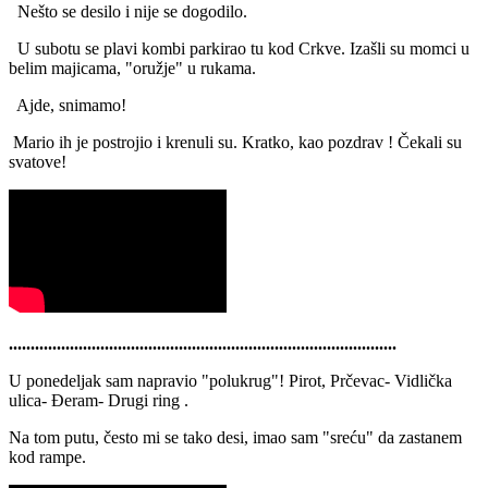
Nešto se desilo i nije se dogodilo.
U subotu se plavi kombi parkirao tu kod Crkve. Izašli su momci u
belim majicama, "oružje" u rukama.
Ajde, snimamo!
Mario ih je postrojio i krenuli su. Kratko, kao pozdrav ! Čekali su
svatove!
.........................................................................................
U ponedeljak sam napravio "polukrug"! Pirot, Prčevac- Vidlička
ulica- Đeram- Drugi ring .
Na tom putu, često mi se tako desi, imao sam "sreću" da zastanem
kod rampe.