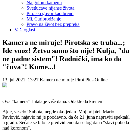
Na golom kamenu
Svetlucave nijanse života
Pirotski govor kao brend
Mi, Caribrodžanje
Pravo na život bez prepreka
Vaši oglasi
Kamera ne miruje! Pirotska se truba...;
Ide vooz! Žetva samo što nije! Kulja, "da
ne padne sistem"! Radnički, ima ko da
"čuva"! Kume...!
13. jul 2021. 13:27
Kamera ne miruje
Pirot Plus Online
Ova "kamera" lutala je više dana. Odakle da krenem.
Ajde, veselo! Subota, negde oko jedan. Moj prijatelj Mario
Pavlović, najavio mi je poodavno, da će 21. juna napraviti spektakl
u gradu. Sećate se bilo je predvidjeno da se tog dana "slavi pobeda
nad koronom".