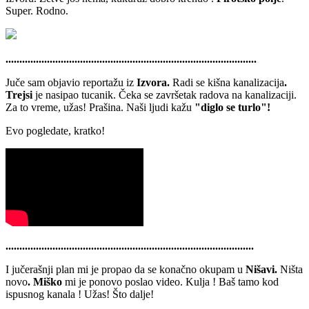
Super. Rodno.
...........................................................................................
Juče sam objavio reportažu iz
Izvora.
Radi se kišna kanalizacija
.
Trejsi
je nasipao tucanik. Čeka se završetak radova na kanalizaciji.
Za to vreme, užas! Prašina. Naši ljudi kažu
"diglo se turlo"!
Evo pogledate, kratko!
..........................................................................................
I jučerašnji plan mi je propao da se konačno okupam u
Nišavi.
Ništa
novo
. Miško
mi je ponovo poslao video. Kulja ! Baš tamo kod
ispusnog kanala ! Užas! Što dalje!