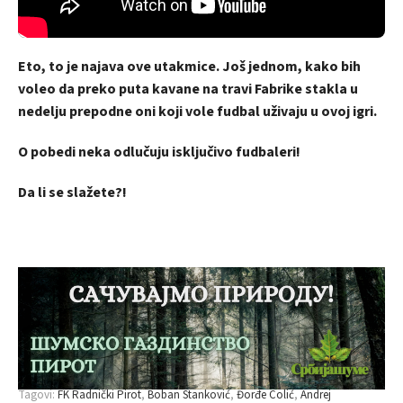
Eto, to je najava ove utakmice. Još jednom, kako bih
voleo da preko puta kavane na travi Fabrike stakla u
nedelju prepodne oni koji vole fudbal uživaju u ovoj igri.
O pobedi neka odlučuju isključivo fudbaleri!
Da li se slažete?!
Tagovi:
FK Radnički Pirot
Boban Stanković
Đorđe Colić
Andrej