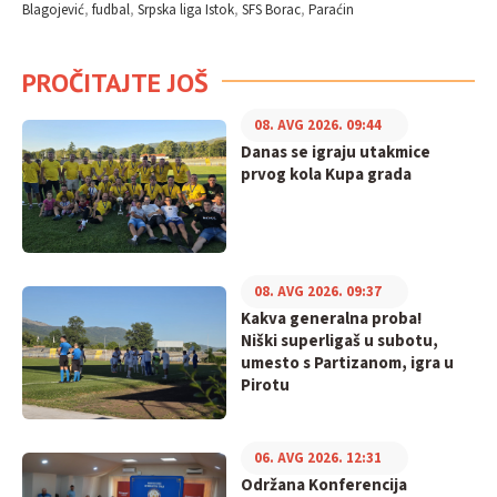
Blagojević
fudbal
Srpska liga Istok
SFS Borac
Paraćin
PROČITAJTE JOŠ
08. AVG 2026. 09:44
Danas se igraju utakmice
prvog kola Kupa grada
08. AVG 2026. 09:37
Kakva generalna proba!
Niški superligaš u subotu,
umesto s Partizanom, igra u
Pirotu
06. AVG 2026. 12:31
Održana Konferencija