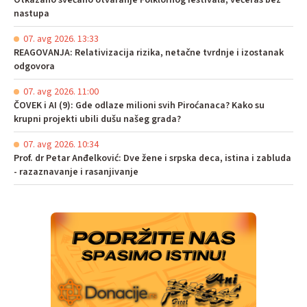
nastupa
07. avg 2026. 13:33
REAGOVANJA: Relativizacija rizika, netačne tvrdnje i izostanak
odgovora
07. avg 2026. 11:00
ČOVEK i AI (9): Gde odlaze milioni svih Piroćanaca? Kako su
krupni projekti ubili dušu našeg grada?
07. avg 2026. 10:34
Prof. dr Petar Anđelković: Dve žene i srpska deca, istina i zabluda
- razaznavanje i rasanjivanje