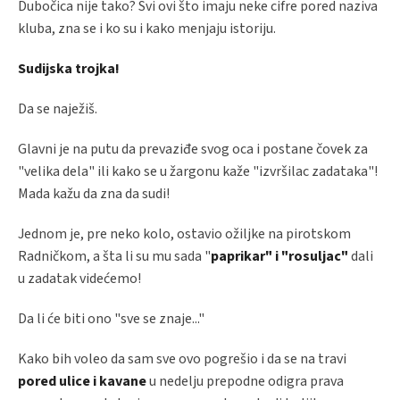
Dubočica nije tako? Svi ovi što imaju neke cifre pored naziva
kluba, zna se i ko su i kako menjaju istoriju.
Sudijska trojka!
Da se naježiš.
Glavni je na putu da prevaziđe svog oca i postane čovek za
"velika dela" ili kako se u žargonu kaže "izvršilac zadataka"!
Mada kažu da zna da sudi!
Jednom je, pre neko kolo, ostavio ožiljke na pirotskom
Radničkom, a šta li su mu sada "
paprikar" i "rosuljac"
dali
u zadatak videćemo!
Da li će biti ono "sve se znaje..."
Kako bih voleo da sam sve ovo pogrešio i da se na travi
pored ulice i kavane
u nedelju prepodne odigra prava