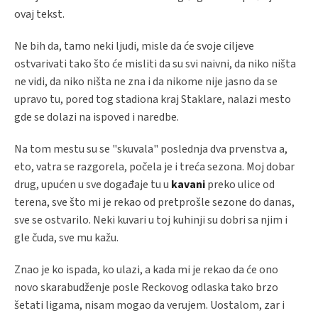
ovaj tekst.
Ne bih da, tamo neki ljudi, misle da će svoje ciljeve
ostvarivati tako što će misliti da su svi naivni, da niko ništa
ne vidi, da niko ništa ne zna i da nikome nije jasno da se
upravo tu, pored tog stadiona kraj Staklare, nalazi mesto
gde se dolazi na ispoved i naredbe.
Na tom mestu su se "skuvala" poslednja dva prvenstva a,
eto, vatra se razgorela, počela je i treća sezona. Moj dobar
drug, upućen u sve događaje tu u
kavani
preko ulice od
terena, sve što mi je rekao od pretprošle sezone do danas,
sve se ostvarilo. Neki kuvari u toj kuhinji su dobri sa njim i
gle čuda, sve mu kažu.
Znao je ko ispada, ko ulazi, a kada mi je rekao da će ono
novo skarabudženje posle Reckovog odlaska tako brzo
šetati ligama, nisam mogao da verujem. Uostalom, zar i