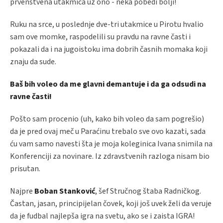
prvenstvena utakmica uz ono - neka pobedi bolji!
Ruku na srce, u poslednje dve-tri utakmice u Pirotu hvalio
sam ove momke, raspodelili su pravdu na ravne časti i
pokazali da i na jugoistoku ima dobrih časnih momaka koji
znaju da sude.
Baš bih voleo da me glavni
demantuje i da ga odsudi na
ravne časti!
Pošto sam procenio (uh, kako bih voleo da sam pogrešio)
da je pred ovaj meč u Paraćinu trebalo sve ovo kazati, sada
ću vam samo navesti šta je moja koleginica Ivana snimila na
Konferenciji za novinare. Iz zdravstvenih razloga nisam bio
prisutan.
Najpre
Boban Stanković
, šef Stručnog štaba Radničkog.
Častan, jasan, principijelan čovek, koji još uvek želi da veruje
da je fudbal najlepša igra na svetu, ako se i zaista IGRA!