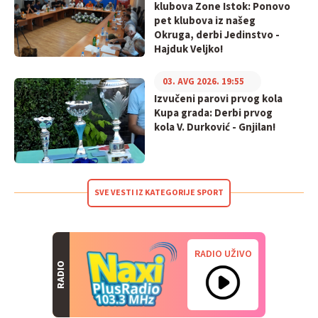
klubova Zone Istok: Ponovo
pet klubova iz našeg
Okruga, derbi Jedinstvo -
Hajduk Veljko!
03. AVG 2026. 19:55
Izvučeni parovi prvog kola
Kupa grada: Derbi prvog
kola V. Durković - Gnjilan!
SVE VESTI IZ KATEGORIJE SPORT
RADIO UŽIVO
RADIO