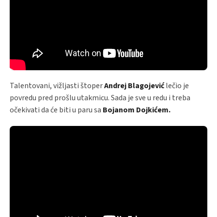
Talentovani, vižljasti štoper
Andrej Blagojević
lečio je
povredu pred prošlu utakmicu. Sada je sve u redu i treba
očekivati da će biti u paru sa
Bojanom Dojkićem.