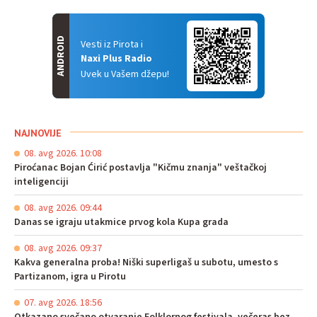
ANDROID
Vesti iz Pirota i
Naxi Plus Radio
Uvek u Vašem džepu!
NAJNOVIJE
08. avg 2026. 10:08
Piroćanac Bojan Ćirić postavlja "Kičmu znanja" veštačkoj
inteligenciji
08. avg 2026. 09:44
Danas se igraju utakmice prvog kola Kupa grada
08. avg 2026. 09:37
Kakva generalna proba! Niški superligaš u subotu, umesto s
Partizanom, igra u Pirotu
07. avg 2026. 18:56
Otkazano svečano otvaranje Folklornog festivala, večeras bez