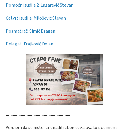
Pomoćni sudija 2: Lazarević Stevan
Četvrti sudija: Milošević Stevan
Posmatrač: Simić Dragan
Delegat: Trajković Dejan
........................................................
Verujem da se niste iznenadili zbog čega ovako počinjem