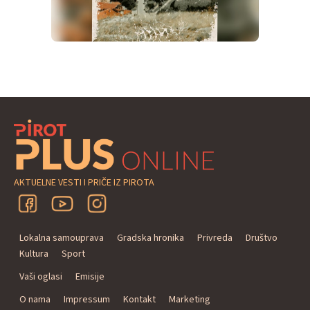
AKTUELNE VESTI I PRIČE IZ PIROTA
Lokalna samouprava
Gradska hronika
Privreda
Društvo
Kultura
Sport
Vaši oglasi
Emisije
O nama
Impressum
Kontakt
Marketing