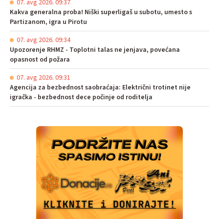
07. avg 2026. 09:37
Kakva generalna proba! Niški superligaš u subotu, umesto s
Partizanom, igra u Pirotu
07. avg 2026. 09:34
Upozorenje RHMZ - Toplotni talas ne jenjava, povećana
opasnost od požara
07. avg 2026. 09:31
Agencija za bezbednost saobraćaja: Električni trotinet nije
igračka - bezbednost dece počinje od roditelja