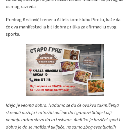
osmog razreda.
Predrag Krstović trener u Atletskom klubu Pirotu, kaže da
će ova manifestacija biti dobra prilika za afirmaciju ovog
sporta.
Ideja je veoma dobra. Nadamo se da će ovakva takmičenja
skrenuti pažnju i zatražiti načine da i gradovi Srbije koiji
nemaju tartan stazu da to i ostvare. Ateltika je bazični sport i
dobro je da se mališani uključe, ne samo zbog eventualnih