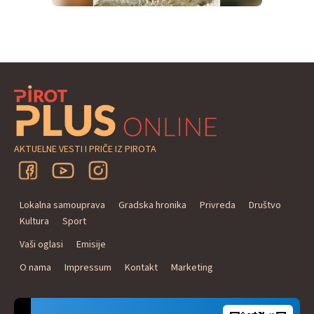
AKTUELNE VESTI I PRIČE IZ PIROTA
Lokalna samouprava
Gradska hronika
Privreda
Društvo
Kultura
Sport
Vaši oglasi
Emisije
O nama
Impressum
Kontakt
Marketing