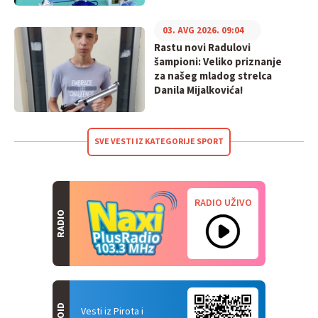
03. AVG 2026. 09:04
Rastu novi Radulovi
šampioni: Veliko priznanje
za našeg mladog strelca
Danila Mijalkovića!
SVE VESTI IZ KATEGORIJE SPORT
RADIO UŽIVO
RADIO
Vesti iz Pirota i