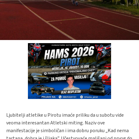
Ljubitelji atletike u Pirotu imaće priliku da u subotu vide
veoma interesantan Atletski miting. Naziv ove
manifestacije je simboličan i ima dobru poruku „Kad nema
tartana, dobra je i šljaka”. Učestvovaće mališani od prvog do