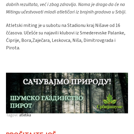
dobrih rezultata, već i zbog zdravlja. Nama je drago da će na
Mitingu učestvovati mladi atletičari iz brojnih gradova u Srbiji.
Atletski miting je u subotu na Stadionu kraj Nišave od 16
čćasova. Učešće su najavili klubovi iz Smederevske Palanke,
Ćiprije, Bora,Zaječara, Leskovca, Niša, Dimitrovgrada i
Pirota.
Tagovi:
atletika