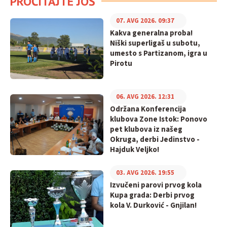
PROČITAJTE JOŠ
07. AVG 2026. 09:37
Kakva generalna proba!
Niški superligaš u subotu,
umesto s Partizanom, igra u
Pirotu
06. AVG 2026. 12:31
Održana Konferencija
klubova Zone Istok: Ponovo
pet klubova iz našeg
Okruga, derbi Jedinstvo -
Hajduk Veljko!
03. AVG 2026. 19:55
Izvučeni parovi prvog kola
Kupa grada: Derbi prvog
kola V. Durković - Gnjilan!