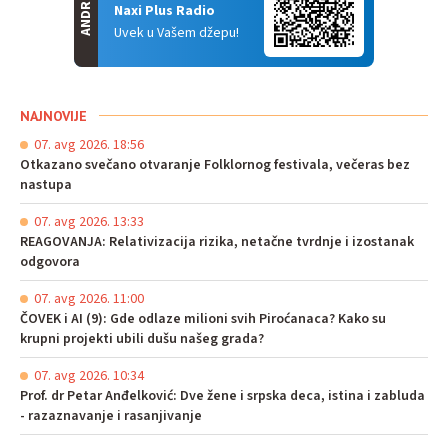
ANDROID
Naxi Plus Radio
Uvek u Vašem džepu!
NAJNOVIJE
07. avg 2026. 18:56
Otkazano svečano otvaranje Folklornog festivala, večeras bez
nastupa
07. avg 2026. 13:33
REAGOVANJA: Relativizacija rizika, netačne tvrdnje i izostanak
odgovora
07. avg 2026. 11:00
ČOVEK i AI (9): Gde odlaze milioni svih Piroćanaca? Kako su
krupni projekti ubili dušu našeg grada?
07. avg 2026. 10:34
Prof. dr Petar Anđelković: Dve žene i srpska deca, istina i zabluda
- razaznavanje i rasanjivanje