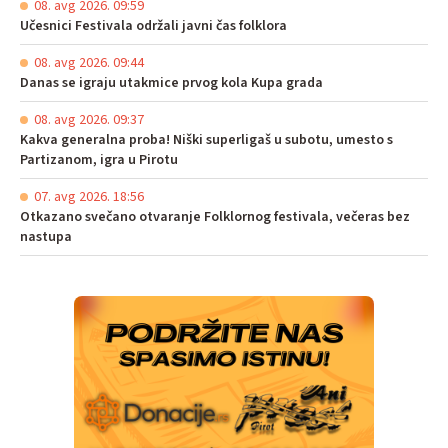
08. avg 2026. 09:59
Učesnici Festivala održali javni čas folklora
08. avg 2026. 09:44
Danas se igraju utakmice prvog kola Kupa grada
08. avg 2026. 09:37
Kakva generalna proba! Niški superligaš u subotu, umesto s
Partizanom, igra u Pirotu
07. avg 2026. 18:56
Otkazano svečano otvaranje Folklornog festivala, večeras bez
nastupa