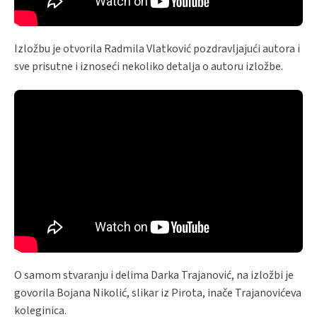
Izložbu je otvorila Radmila Vlatković pozdravljajući autora i
sve prisutne i iznoseći nekoliko detalja o autoru izložbe.
O samom stvaranju i delima Darka Trajanović, na izložbi je
govorila Bojana Nikolić, slikar iz Pirota, inače Trajanovićeva
koleginica.