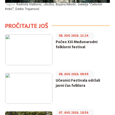
Tagovi:
Radmila Vlatković
izložba
Bojana Nikolić
Galerija "Čedomir
Krstić"
Darko Trajanović
PROČITAJTE JOŠ
08. AVG 2026. 21:14
Počeo XXI Međunarodni
folklorni festival
08. AVG 2026. 09:59
Učesnici Festivala održali
javni čas folklora
07. AVG 2026. 18:56