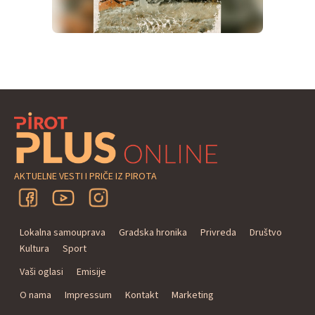
AKTUELNE VESTI I PRIČE IZ PIROTA
Lokalna samouprava
Gradska hronika
Privreda
Društvo
Kultura
Sport
Vaši oglasi
Emisije
O nama
Impressum
Kontakt
Marketing