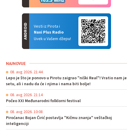
ANDROID
Vesti iz Pirota i
Naxi Plus Radio
Uvek u Vašem džepu!
NAJNOVIJE
08. avg 2026. 21:44
Lepo je što je ponovo u Pirotu zaigrao "niški Real"! Vratio nam je
setu, ali i nadu da će i njima i nama biti bolje!
08. avg 2026. 21:14
Počeo XXI Međunarodni folklorni festival
08. avg 2026. 10:08
Piroćanac Bojan Ćirić postavlja "Kičmu znanja" veštačkoj
inteligenciji