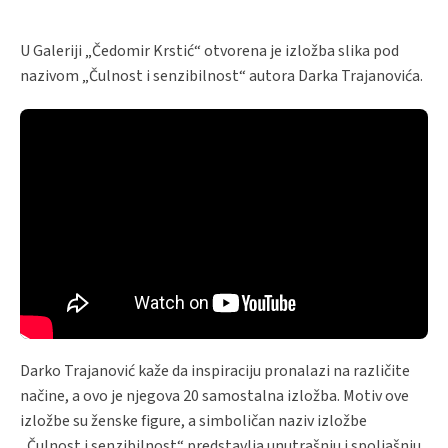
U Galeriji „Čedomir Krstić“ otvorena je izložba slika pod
nazivom „Čulnost i senzibilnost“ autora Darka Trajanovića.
Darko Trajanović kaže da inspiraciju pronalazi na različite
načine, a ovo je njegova 20 samostalna izložba. Motiv ove
izložbe su ženske figure, a simboličan naziv izložbe
„Čulnost i senzibilnost“ predstavlja unutrašnju i spoljašnju