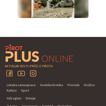
AKTUELNE VESTI I PRIČE IZ PIROTA
Lokalna samouprava
Gradska hronika
Privreda
Društvo
Kultura
Sport
Vaši oglasi
Emisije