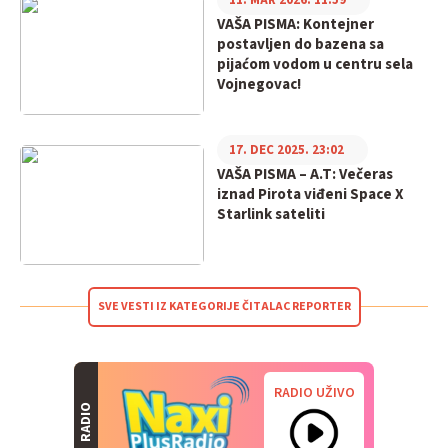
11. MAR 2026. 11:59
VAŠA PISMA: Kontejner
postavljen do bazena sa
pijaćom vodom u centru sela
Vojnegovac!
17. DEC 2025. 23:02
VAŠA PISMA – A.T: Večeras
iznad Pirota viđeni Space X
Starlink sateliti
SVE VESTI IZ KATEGORIJE ČITALAC REPORTER
RADIO UŽIVO
RADIO