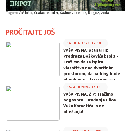
Tagovi:
Vaš foto
Čitalac reporter
Šađine vodenice
Rogoz
voda
PROČITAJTE JOŠ
16. JUN 2026. 12:14
VAŠA PISMA: Stanari iz
Predraga Boškovića broj 3 –
Tražimo da se ispita
vlasništvo nad dvorišnim
prostorom, da parking bude
objedinjen i da se postavi
rampa
15. APR 2026. 12:13
VAŠA PISMA, Ž.P: Tražimo
odgovore i uređenje Ulice
Vuka Karadžića, a ne
obećanja!