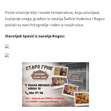
Posle sinoćnje kiše i visoke temperature, koja uslovljava
topljenje snega, građani iz naselja Šađine Vodenice i Rogoz
poslali su nam fotografije i video iz svojih ulica.
Slavoljub Spasić iz naselja Rogoz: