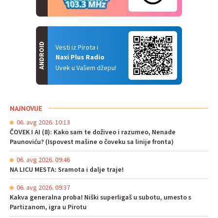
ANDROID
Vesti iz Pirota i
Naxi Plus Radio
Uvek u Vašem džepu!
NAJNOVIJE
06. avg 2026. 10:13
ČOVEK I AI (8): Kako sam te doživeo i razumeo, Nenade
Paunoviću? (Ispovest mašine o čoveku sa linije fronta)
06. avg 2026. 09:46
NA LICU MESTA: Sramota i dalje traje!
06. avg 2026. 09:37
Kakva generalna proba! Niški superligaš u subotu, umesto s
Partizanom, igra u Pirotu