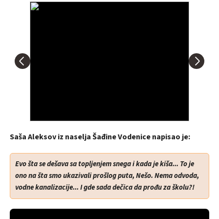
Saša Aleksov iz naselja Šađine Vodenice napisao je:
Evo šta se dešava sa topljenjem snega i kada je kiša... To je
ono na šta smo ukazivali prošlog puta, Nešo. Nema odvoda,
vodne kanalizacije... I gde sada dečica da prođu za školu?!