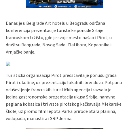
Danas je u Belgrade Art hotelu u Beogradu održana
konferencija prezentacije turističke ponude Srbije
francuskom tržištu, gde je svoje mesto našao i Pirot, u
društvu Beograda, Novog Sada, Zlatibora, Kopaonika i
Vrnjačke banje.
Turisticka organizacija Pirot predstavila je ponudu grada
Pirot i okoline, uz prezentaciju lokalnih brendova. Potpuno
oduševljenje francuskih turističkih agencija izazvala je
jedina gastronomska prezentacija ukusa Srbije, naravno
peglana kobasica i tri vrste pirotskog kačkavalja Mlekarske
škole, uz promo film lepota Parka prirode Stara planina,
vodopada, manastira i SRP Jerma.