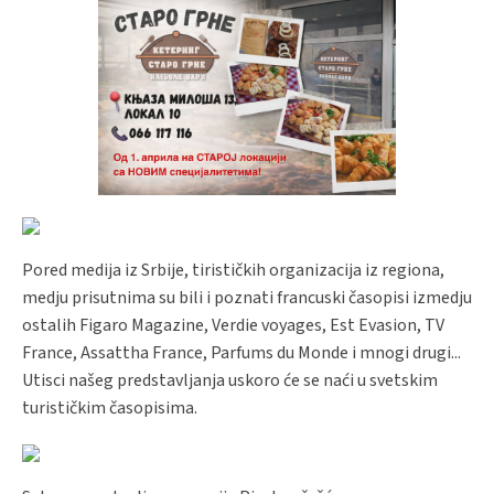
Pored medija iz Srbije, tirističkih organizacija iz regiona,
medju prisutnima su bili i poznati francuski časopisi izmedju
ostalih Figaro Magazine, Verdie voyages, Est Evasion, TV
France, Assattha France, Parfums du Monde i mnogi drugi...
Utisci našeg predstavljanja uskoro će se naći u svetskim
turističkim časopisima.