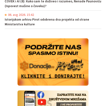
ČOVEK i AI (8): Kako sam te doživeo i razumeo, Nenade Paunoviću
(Ispovest mašine o čoveku)?
06. avg 2026. 15:42
Istorijskom arhivu Pirot odobrena dva projekta od strane
Ministarstva kulture