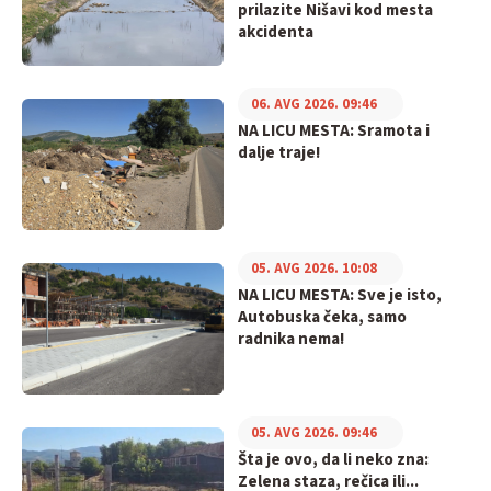
prilazite Nišavi kod mesta
akcidenta
06. AVG 2026. 09:46
NA LICU MESTA: Sramota i
dalje traje!
05. AVG 2026. 10:08
NA LICU MESTA: Sve je isto,
Autobuska čeka, samo
radnika nema!
05. AVG 2026. 09:46
Šta je ovo, da li neko zna:
Zelena staza, rečica ili...