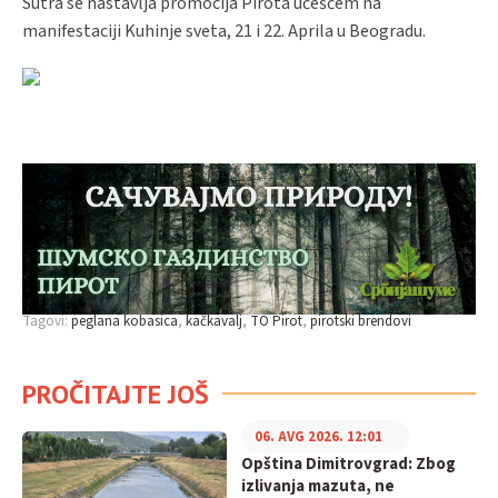
Sutra se nastavlja promocija Pirota učešćem na
manifestaciji Kuhinje sveta, 21 i 22. Aprila u Beogradu.
Tagovi:
peglana kobasica
kačkavalj
TO Pirot
pirotski brendovi
PROČITAJTE JOŠ
06. AVG 2026. 12:01
Opština Dimitrovgrad: Zbog
izlivanja mazuta, ne