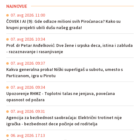
NAJNOVIJE
07. avg 2026. 11:00
ČOVEK I AI (9): Gde odlaze milioni svih Piroćanaca? Kako su
krupni projekti ubili dušu našeg grada!
07. avg 2026. 10:34
Prof. dr Petar Anđelković: Dve žene i srpska deca, istina i zabluda
- razaznavanje i rasanjivanje
07. avg 2026. 09:37
Kakva generalna proba! Niški superligaš u subotu, umesto s
Partizanom, igra u Pirotu
07. avg 2026. 09:34
Upozorenje RHMZ - Toplotni talas ne jenjava, povećana
opasnost od požara
07. avg 2026. 09:31
Agencija za bezbednost saobraćaja: Električni trotinet nije
igračka - bezbednost dece počinje od roditelja
06. avg 2026. 17:13