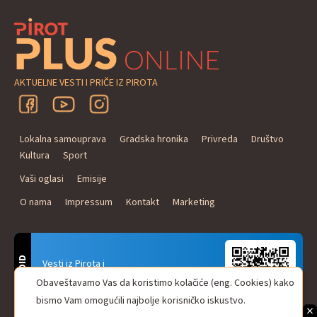
AKTUELNE VESTI I PRIČE IZ PIROTA
Lokalna samouprava
Gradska hronika
Privreda
Društvo
Kultura
Sport
Vaši oglasi
Emisije
O nama
Impressum
Kontakt
Marketing
ANDROID
Vesti iz Pirota i
Naxi Plus Radio
Obaveštavamo Vas da koristimo kolačiće (eng. Cookies) kako
Uvek u Vašem džepu!
bismo Vam omogućili najbolje korisničko iskustvo.
×