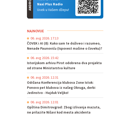
ANDROID
Naxi Plus Radio
Uvek u Vašem džepu!
NAJNOVIJE
06. avg 2026. 17:13
ČOVEK i AI (8): Kako sam te doživeo i razumeo,
Nenade Paunoviću (Ispovest mašine o čoveku)?
06. avg 2026. 15:42
Istorijskom arhivu Pirot odobrena dva projekta
od strane Ministarstva kulture
06. avg 2026. 12:31
Održana Konferencija klubova Zone Istok:
Ponovo pet klubova iz našeg Okruga, derbi
Jedinstvo - Hajduk Veljko!
06. avg 2026. 12:01
Opština Dimitrovgrad: Zbog izlivanja mazuta,
ne prilazite Nišavi kod mesta akcidenta