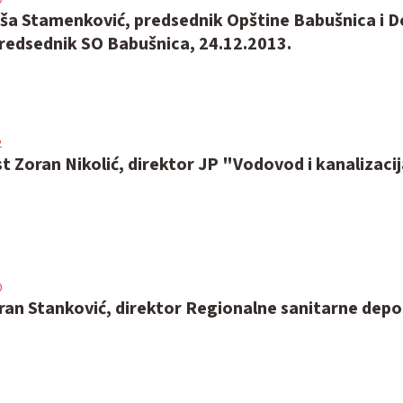
aša Stamenković, predsednik Opštine Babušnica i D
predsednik SO Babušnica, 24.12.2013.
2
t Zoran Nikolić, direktor JP "Vodovod i kanalizaci
0
ran Stanković, direktor Regionalne sanitarne depo