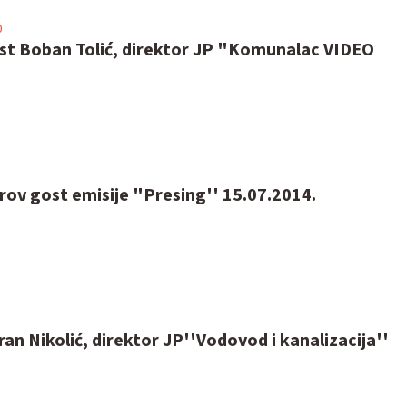
0
ost Boban Tolić, direktor JP "Komunalac VIDEO
arov gost emisije "Presing'' 15.07.2014.
ran Nikolić, direktor JP''Vodovod i kanalizacija''