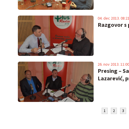
04. dec 2013. 08:2
Razgovor s
26. nov 2013. 11:0
Presing – S
Lazarević, 
1
2
3