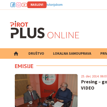
NASLOVI
Istorijskom arhivu Pirot odobrena dva
DRUŠTVO
LOKALNA SAMOUPRAVA
PRETRAGA
PRI
EMISIJE
25. dec 2014. 06:0
Presing – go
VIDEO