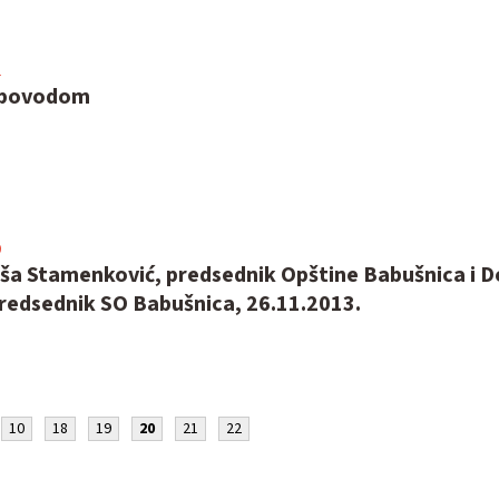
1
 povodom
0
aša Stamenković, predsednik Opštine Babušnica i D
predsednik SO Babušnica, 26.11.2013.
10
18
19
20
21
22