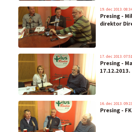
19. dec 2013. 08:3
Presing - Mi
direktor Dir
17. dec 2013. 07:5
Presing - Ma
17.12.2013.
16. dec 2013. 09:2
Presing - FK