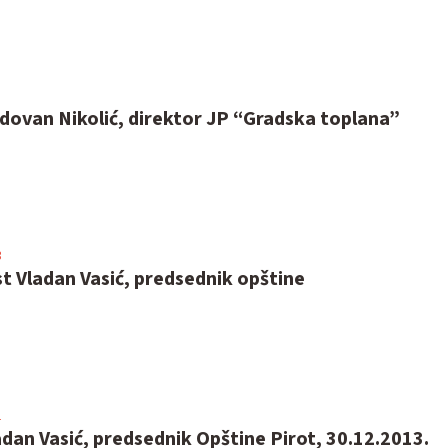
dovan Nikolić, direktor JP “Gradska toplana”
3
t Vladan Vasić, predsednik opštine
1
adan Vasić, predsednik Opštine Pirot, 30.12.2013.