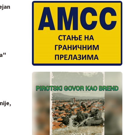
ejan
ja"
nije,