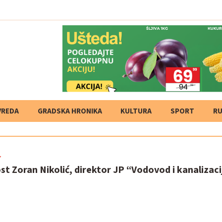
VREDA
GRADSKA HRONIKA
KULTURA
SPORT
RU
7
st Zoran Nikolić, direktor JP “Vodovod i kanalizaci