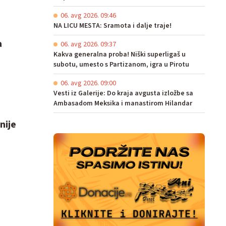
06. avg 2026. 09:46
NA LICU MESTA: Sramota i dalje traje!
a
06. avg 2026. 09:37
Kakva generalna proba! Niški superligaš u
subotu, umesto s Partizanom, igra u Pirotu
06. avg 2026. 09:00
Vesti iz Galerije: Do kraja avgusta izložbe sa
Ambasadom Meksika i manastirom Hilandar
nije