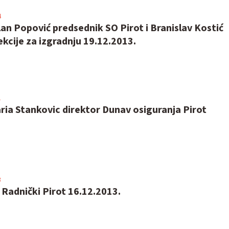
4
lan Popović predsednik SO Pirot i Branislav Kostić
ekcije za izgradnju 19.12.2013.
1
ria Stankovic direktor Dunav osiguranja Pirot
3
 Radnički Pirot 16.12.2013.