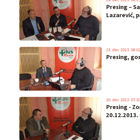
Presing – S
Lazarević, 
23. dec 2013. 08:0
Presing, gos
20. dec 2013. 07:3
Presing - Zo
20.12.2013.