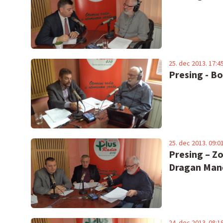
25. dec 2013. 17:4
Presing - Bo
25. dec 2013. 09:0
Presing – Z
Dragan Manč
24. dec 2013. 08:1