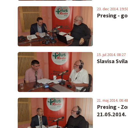
23. dec 2014. 19:5
Presing - g
15. jul 2014. 08:27
Slavisa Svil
21. maj 2014. 08:48
Presing - Zo
21.05.2014.