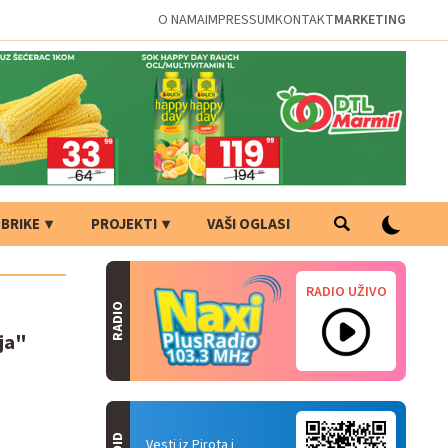
O NAMA
IMPRESSUM
KONTAKT
MARKETING
BRIKE
PROJEKTI
VAŠI OGLASI
RADIO UŽIVO
RADIO
ja"
Vesti iz Pirota i