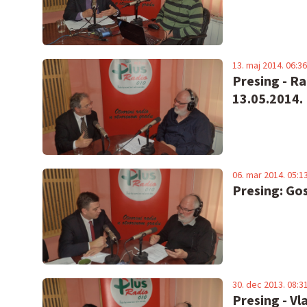
13. maj 2014. 06:36
Presing - Ra
13.05.2014.
06. mar 2014. 05:1
Presing: Gos
30. dec 2013. 08:3
Presing - Vl