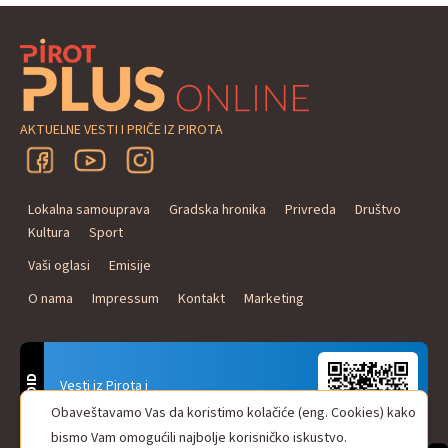
AKTUELNE VESTI I PRIČE IZ PIROTA
Lokalna samouprava
Gradska hronika
Privreda
Društvo
Kultura
Sport
Vaši oglasi
Emisije
O nama
Impressum
Kontakt
Marketing
ANDROID
Vesti iz Pirota i
Naxi Plus Radio
Obaveštavamo Vas da koristimo kolačiće (eng. Cookies) kako
Uvek u Vašem džepu!
bismo Vam omogućili najbolje korisničko iskustvo.