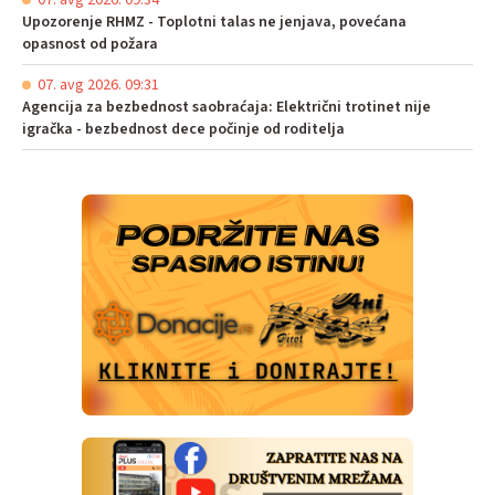
Upozorenje RHMZ - Toplotni talas ne jenjava, povećana
opasnost od požara
07. avg 2026. 09:31
Agencija za bezbednost saobraćaja: Električni trotinet nije
igračka - bezbednost dece počinje od roditelja