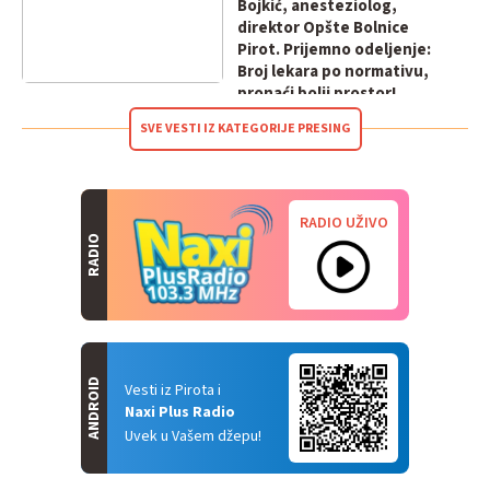
Bojkić, anesteziolog,
direktor Opšte Bolnice
Pirot. Prijemno odeljenje:
Broj lekara po normativu,
pronaći bolji prostor!
SVE VESTI IZ KATEGORIJE PRESING
RADIO UŽIVO
RADIO
ANDROID
Vesti iz Pirota i
Naxi Plus Radio
Uvek u Vašem džepu!