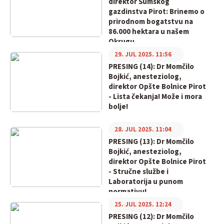
direktor Šumskog
gazdinstva Pirot: Brinemo o
prirodnom bogatstvu na
86.000 hektara u našem
Okrugu
29. JUL 2025. 11:56
PRESING (14): Dr Momčilo
Bojkić, anesteziolog,
direktor Opšte Bolnice Pirot
- Lista čekanja! Može i mora
bolje!
28. JUL 2025. 11:04
PRESING (13): Dr Momčilo
Bojkić, anesteziolog,
direktor Opšte Bolnice Pirot
- Stručne službe i
Laboratorija u punom
normativu!
25. JUL 2025. 12:24
PRESING (12): Dr Momčilo