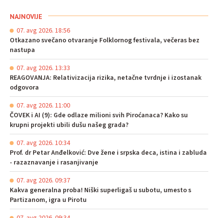
NAJNOVIJE
07. avg 2026. 18:56
Otkazano svečano otvaranje Folklornog festivala, večeras bez
nastupa
07. avg 2026. 13:33
REAGOVANJA: Relativizacija rizika, netačne tvrdnje i izostanak
odgovora
07. avg 2026. 11:00
ČOVEK i AI (9): Gde odlaze milioni svih Piroćanaca? Kako su
krupni projekti ubili dušu našeg grada?
07. avg 2026. 10:34
Prof. dr Petar Anđelković: Dve žene i srpska deca, istina i zabluda
- razaznavanje i rasanjivanje
07. avg 2026. 09:37
Kakva generalna proba! Niški superligaš u subotu, umesto s
Partizanom, igra u Pirotu
07. avg 2026. 09:34