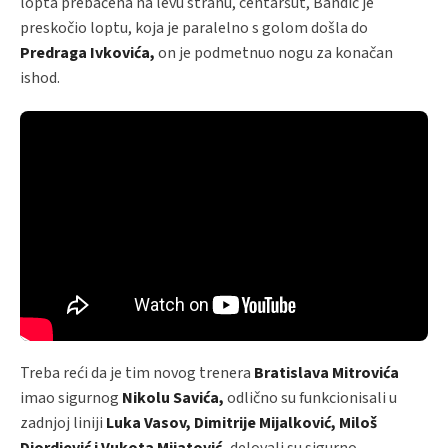
lopta prebačena na levu stranu, centaršut, Bandić je
preskočio loptu, koja je paralelno s golom došla do
Predraga Ivkovića,
on je podmetnuo nogu za konačan
ishod.
Treba reći da je tim novog trenera
Bratislava Mitrovića
imao
sigurnog
Nikolu Savića,
odlično su funkcionisali u
zadnjoj liniji
Luka Vasov, Dimitrije Mijalković, Miloš
Djordjević i Vukota Mijatović,
delovali su sigurno .