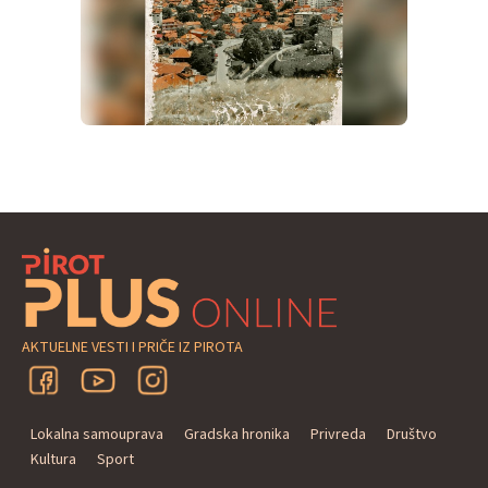
AKTUELNE VESTI I PRIČE IZ PIROTA
Lokalna samouprava
Gradska hronika
Privreda
Društvo
Kultura
Sport