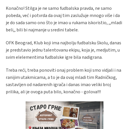
Konačno! Stilga je ne samo fudbalska pravda, ne samo
pobeda, već i potvrda da ovaj tim zaslužuje mnogo više i da
je do sada samo ono što je imao u rukama iskoristio, ,,mladi
beli,, bili bi najmanje u sredini tabele.
OFK Beograd, Klub koji ima najbolju fudbalsku školu, danas
je predstavio jednu talentovanu ekipu, koja je, medjutim, u
svim elelementima fudbalske igre bila nadigrana.
Treba reći, treba ponoviti onaj problem koji smo vidjali i na
ranijim utakmicama, a to je da ovaj mladi tim Radničkog,
sastavljen od nadarenih igrača i danas imao veliki broj
prilika, ali je ovoga puta bilo, konačno - golova!!!