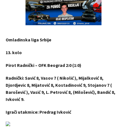
Omladinska liga Srbije
13. kolo
Pirot Radnički – OFK Beograd 2:0 (1:0)
Radnički: Savić 8, Vasov 7 ( Nikolić ), Mijalković 8,
Djordjevic 8, Mijatović 8, Kostadinović 9, Stojanov 7 (
Barošević ), Vasić 9, L. Petrović 8, (Milošević), Bandić 8,
Ivković 9.
Igrači utakmice: Predrag Ivković