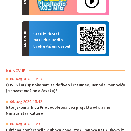
ANDROID
Vesti iz Pirota i
Naxi Plus Radio
Uvek u Vašem džepu!
NAJNOVIJE
06. avg 2026. 17:13
ČOVEK i AI (8): Kako sam te doživeo i razumeo, Nenade Paunoviću
(Ispovest mašine o čoveku)?
06. avg 2026. 15:42
Istorijskom arhivu Pirot odobrena dva projekta od strane
Ministarstva kulture
06. avg 2026. 12:31
Održana Konferencija klubova Zone Istok: Ponovo pet klubova iz