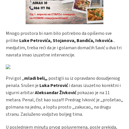
Mnogo prostora bi nam bilo potrebno da opišemo sve
prilike
Luke Petrovića, Stojanova, Bandića, Ivkovića
...
medjutim, treba reći da je i golaman domaćih Savić u dva tri
navrata imao izuzetne intervencije.
Prvi gol ,,
mladi beli,,
postigli su iz opravdano dosudjeniog
penala. Srušen je
Luka Petrović
i danas izuzetno korektni i
sigurni arbitar
Aleksandar Živković
pokazao je na 11
metara. Penal, čist kao suza!!! Predrag Ivković je ,,prošetao,,
golmana na jednu, a loptu prosto ,,zakucao,, na drugu
stranu. Zasluženo vodjstvo boljeg tima.
U poslednjem minutu prvog poluvremena, posle prekida,