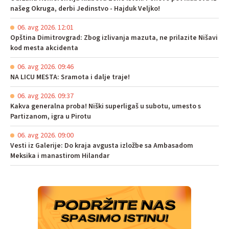
našeg Okruga, derbi Jedinstvo - Hajduk Veljko!
06. avg 2026. 12:01
Opština Dimitrovgrad: Zbog izlivanja mazuta, ne prilazite Nišavi
kod mesta akcidenta
06. avg 2026. 09:46
NA LICU MESTA: Sramota i dalje traje!
06. avg 2026. 09:37
Kakva generalna proba! Niški superligaš u subotu, umesto s
Partizanom, igra u Pirotu
06. avg 2026. 09:00
Vesti iz Galerije: Do kraja avgusta izložbe sa Ambasadom
Meksika i manastirom Hilandar