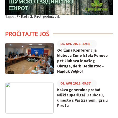
Tagovi:
FK Radnički Pirot
podmladak
PROČITAJTE JOŠ
06. AVG 2026. 12:31
Održana Konferencija
klubova Zone Istok: Ponovo
pet klubova iz našeg
Okruga, derbi Jedinstvo -
Hajduk Veljko!
06. AVG 2026. 09:37
Kakva generalna proba!
Niški superligaš u subotu,
umesto s Partizanom, igra u
Pirotu