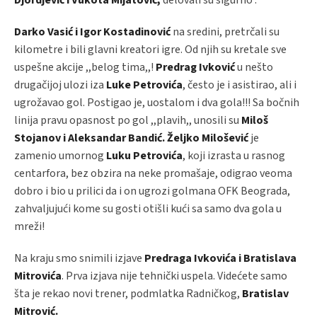
Darko Vasić i Igor Kostadinović
na sredini, pretrčali su
kilometre i bili glavni kreatori igre. Od njih su kretale sve
uspešne akcije ,,belog tima,,!
Predrag Ivković
u nešto
drugačijoj ulozi iza
Luke Petrovića
, često je i asistirao, ali i
ugrožavao gol. Postigao je, uostalom i dva gola!!! Sa bočnih
linija pravu opasnost po gol ,,plavih,, unosili su
Miloš
Stojanov i Aleksandar Bandić.
Željko Milošević
je
zamenio umornog
Luku Petrovića
, koji izrasta u rasnog
centarfora, bez obzira na neke promašaje, odigrao veoma
dobro i bio u prilici da i on ugrozi golmana OFK Beograda,
zahvaljujući kome su gosti otišli kući sa samo dva gola u
mreži!
Na kraju smo snimili izjave
Predraga Ivkovića i Bratislava
Mitrovića
. Prva izjava nije tehnički uspela. Videćete samo
šta je rekao novi trener, podmlatka Radničkog,
Bratislav
Mitrović.