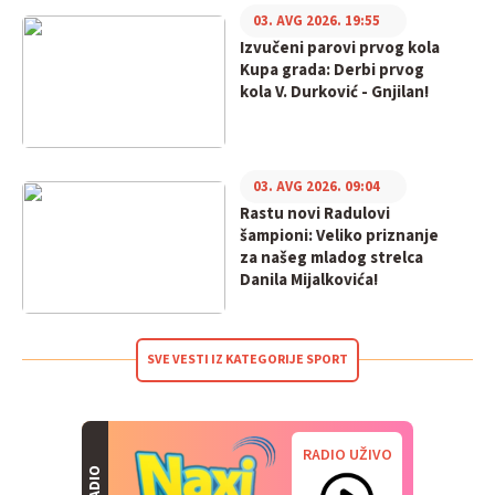
03. AVG 2026. 19:55
Izvučeni parovi prvog kola
Kupa grada: Derbi prvog
kola V. Durković - Gnjilan!
03. AVG 2026. 09:04
Rastu novi Radulovi
šampioni: Veliko priznanje
za našeg mladog strelca
Danila Mijalkovića!
SVE VESTI IZ KATEGORIJE SPORT
RADIO UŽIVO
RADIO