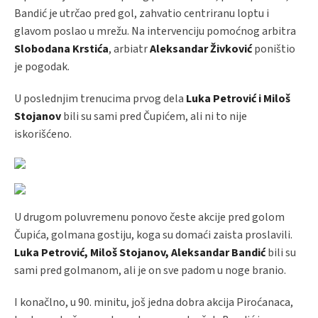
Bandić je utrčao pred gol, zahvatio centriranu loptu i
glavom poslao u mrežu. Na intervenciju pomoćnog arbitra
Slobodana Krstića
, arbiatr
Aleksandar Živković
poništio
je pogodak.
U poslednjim trenucima prvog dela
Luka Petrović i Miloš
Stojanov
bili su sami pred Čupićem, ali ni to nije
iskorišćeno.
U drugom poluvremenu ponovo česte akcije pred golom
Čupića, golmana gostiju, koga su domaći zaista proslavili.
Luka Petrović, Miloš Stojanov, Aleksandar Bandić
bili su
sami pred golmanom, ali je on sve padom u noge branio.
I konačlno, u 90. minitu, još jedna dobra akcija Piroćanaca,