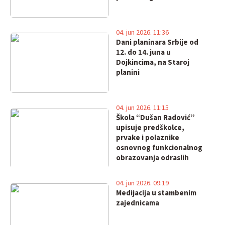
04. jun 2026. 11:36
Dani planinara Srbije od
12. do 14. juna u
Dojkincima, na Staroj
planini
04. jun 2026. 11:15
Škola “Dušan Radović”
upisuje predškolce,
prvake i polaznike
osnovnog funkcionalnog
obrazovanja odraslih
04. jun 2026. 09:19
Medijacija u stambenim
zajednicama