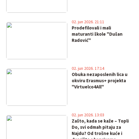
02. jun 2026. 21:11
Prodefilovali i mali
maturanti škole "Dušan
Radović"
02. jun 2026. 17:14
Obuka nezaposlenih lica u
okviru Erasmus+ projekta
"Virtuelco4All"
02. jun 2026. 13:03
Zašto, kada se kaže – Topli
Do, svi odmah pitaju za
Najdu? Od trošne kuće i