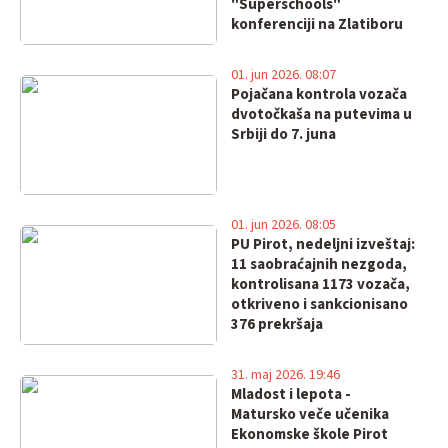
"Superschools"
konferenciji na Zlatiboru
01. jun 2026. 08:07
Pojačana kontrola vozača
dvotočkaša na putevima u
Srbiji do 7. juna
01. jun 2026. 08:05
PU Pirot, nedeljni izveštaj:
11 saobraćajnih nezgoda,
kontrolisana 1173 vozača,
otkriveno i sankcionisano
376 prekršaja
31. maj 2026. 19:46
Mladost i lepota -
Matursko veče učenika
Ekonomske škole Pirot