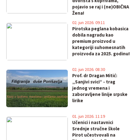
dvorišta s koprivama,
pojavio se raj i (ne)OBIČNA
Žena!
02. jun 2026. 09:11
Pirotska peglana kobasica
dobila nagradu kao
premium proizvod u
kategoriji suhomesnatih
proizvoda za 2025. godinu!
02. jun 2026. 08:30
Prof. dr Dragan Mitić:
„Sanjivi svici“ - trag
jednog vremena i
zaboravljene linije srpske
lirike
01. jun 2026. 11:19
Učenici i nastavnici
Srednje stručne škole
Pirot učestvovali na