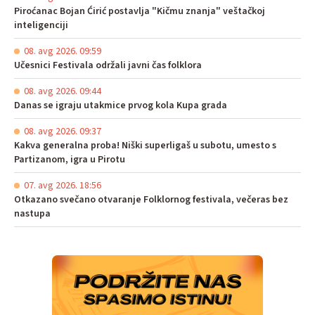
Piroćanac Bojan Ćirić postavlja "Kičmu znanja" veštačkoj
inteligenciji
08. avg 2026. 09:59
Učesnici Festivala održali javni čas folklora
08. avg 2026. 09:44
Danas se igraju utakmice prvog kola Kupa grada
08. avg 2026. 09:37
Kakva generalna proba! Niški superligaš u subotu, umesto s
Partizanom, igra u Pirotu
07. avg 2026. 18:56
Otkazano svečano otvaranje Folklornog festivala, večeras bez
nastupa