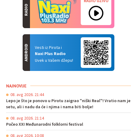
RADIO UŽIVO
RADIO
ANDROID
Vesti iz Pirota i
Naxi Plus Radio
Uvek u Vašem džepu!
NAJNOVIJE
08. avg 2026. 21:44
Lepo je što je ponovo u Pirotu zaigrao "niški Real"! Vratio nam je
setu, ali i nadu da će i njima i nama biti bolje!
08. avg 2026. 21:14
Počeo XXI Međunarodni folklorni festival
08. avg 2026. 10:08