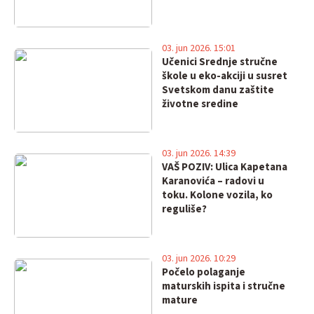
03. jun 2026. 15:01
Učenici Srednje stručne
škole u eko-akciji u susret
Svetskom danu zaštite
životne sredine
03. jun 2026. 14:39
VAŠ POZIV: Ulica Kapetana
Karanovića – radovi u
toku. Kolone vozila, ko
reguliše?
03. jun 2026. 10:29
Počelo polaganje
maturskih ispita i stručne
mature