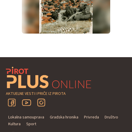
AKTUELNE VESTI I PRIČE IZ PIROTA
Lokalna samouprava
Gradska hronika
Privreda
Društvo
Kultura
Sport