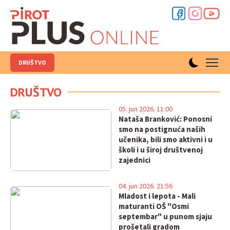
DRUŠTVO
DRUŠTVO
05. jun 2026. 11:00
Nataša Branković: Ponosni
smo na postignuća naših
učenika, bili smo aktivni i u
školi i u široj društvenoj
zajednici
04. jun 2026. 21:56
Mladost i lepota - Mali
maturanti OŠ "Osmi
septembar" u punom sjaju
prošetali gradom