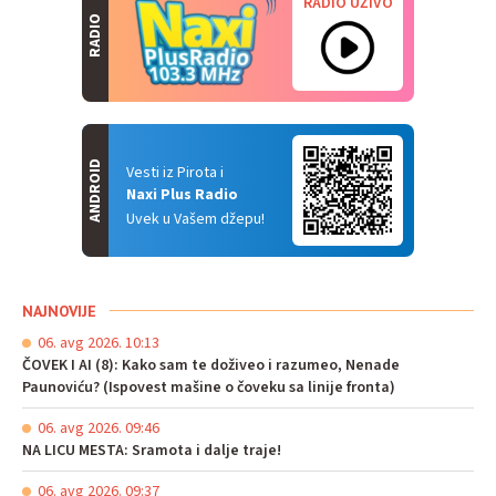
RADIO UŽIVO
RADIO
ANDROID
Vesti iz Pirota i
Naxi Plus Radio
Uvek u Vašem džepu!
NAJNOVIJE
06. avg 2026. 10:13
ČOVEK I AI (8): Kako sam te doživeo i razumeo, Nenade
Paunoviću? (Ispovest mašine o čoveku sa linije fronta)
06. avg 2026. 09:46
NA LICU MESTA: Sramota i dalje traje!
06. avg 2026. 09:37