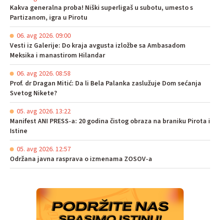
Kakva generalna proba! Niški superligaš u subotu, umesto s
Partizanom, igra u Pirotu
06. avg 2026. 09:00
Vesti iz Galerije: Do kraja avgusta izložbe sa Ambasadom
Meksika i manastirom Hilandar
06. avg 2026. 08:58
Prof. dr Dragan Mitić: Da li Bela Palanka zaslužuje Dom sećanja
Svetog Nikete?
05. avg 2026. 13:22
Manifest ANI PRESS-a: 20 godina čistog obraza na braniku Pirota i
Istine
05. avg 2026. 12:57
Održana javna rasprava o izmenama ZOSOV-a