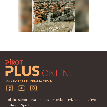
AKTUELNE VESTI I PRIČE IZ PIROTA
Lokalna samouprava
Gradska hronika
Privreda
Društvo
Kultura
Sport