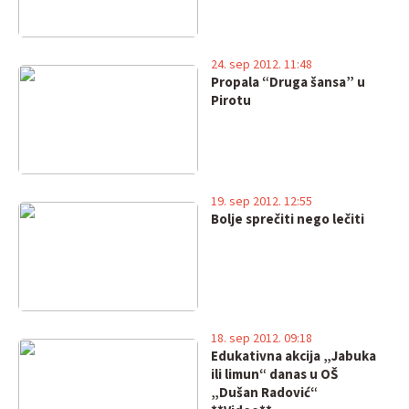
24. sep 2012. 11:48
Propala “Druga šansa” u
Pirotu
19. sep 2012. 12:55
Bolje sprečiti nego lečiti
18. sep 2012. 09:18
Edukativna akcija „Jabuka
ili limun“ danas u OŠ
„Dušan Radović“