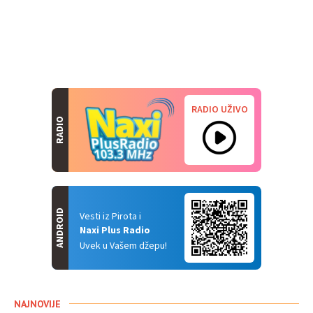
RADIO UŽIVO
RADIO
ANDROID
Vesti iz Pirota i
Naxi Plus Radio
Uvek u Vašem džepu!
NAJNOVIJE