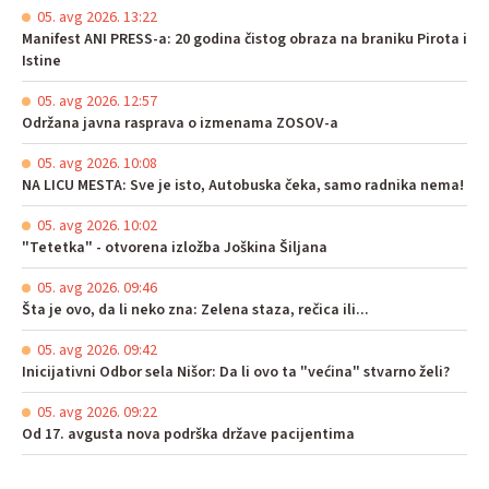
05. avg 2026. 13:22
Manifest ANI PRESS-a: 20 godina čistog obraza na braniku Pirota i
Istine
05. avg 2026. 12:57
Održana javna rasprava o izmenama ZOSOV-a
05. avg 2026. 10:08
NA LICU MESTA: Sve je isto, Autobuska čeka, samo radnika nema!
05. avg 2026. 10:02
"Tetetka" - otvorena izložba Joškina Šiljana
05. avg 2026. 09:46
Šta je ovo, da li neko zna: Zelena staza, rečica ili...
05. avg 2026. 09:42
Inicijativni Odbor sela Nišor: Da li ovo ta "većina" stvarno želi?
05. avg 2026. 09:22
Od 17. avgusta nova podrška države pacijentima