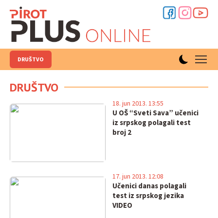
DRUŠTVO
DRUŠTVO
18. jun 2013. 13:55
U OŠ “Sveti Sava” učenici
iz srpskog polagali test
broj 2
17. jun 2013. 12:08
Učenici danas polagali
test iz srpskog jezika
VIDEO