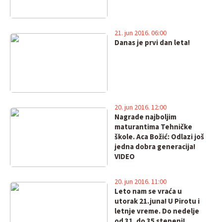
21. jun 2016. 06:00
Danas je prvi dan leta!
20. jun 2016. 12:00
Nagrade najboljim
maturantima Tehničke
škole. Aca Božić: Odlazi još
jedna dobra generacija!
VIDEO
20. jun 2016. 11:00
Leto nam se vraća u
utorak 21.juna! U Pirotu i
letnje vreme. Do nedelje
od 31. do 35 stepeni!