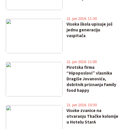
21. jun 2016. 11:30
Visoka škola upisuje još
jednu generaciju
vaspitača
21. jun 2016. 11:00
Pirotska firma
“Hipoposlovi” vlasnika
Dragiše Jovanovića,
dobitnik priznanja Family
food happy
21. jun 2016. 10:30
Visoke zvanice na
otvaranju Tkačke kolonije
u Hotelu StarA