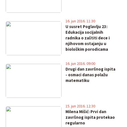
16. jun 2016. 11:30
U susret Poglavlju 23:
Edukacija socijalnih
radnika o zaštiti dece i
njihovom ostajanju u
biološkim porodicama
16. jun 2016. 09:00
Drugi dan završnog ispita
- osmaci danas polažu
matematiku
15. jun 2016. 12:30
Milena Mišić: Prvi dan
završnog ispita protekao
regularno