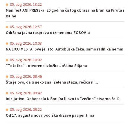
05. avg 2026. 13:22
Manifest ANI PRESS-a: 20 godina čistog obraza na braniku Pirota i
Istine
05. avg 2026. 12:57
Održana javna rasprava o izmenama ZOSOV-a
05. avg 2026. 10:08
NA LICU MESTA: Sve je isto, Autobuska čeka, samo radnika nema!
05. avg 2026. 10:02
"Tetetka" - otvorena izložba Joškina Šiljana
05. avg 2026. 09:46
Šta je ovo, da li neko zna: Zelena staza, rečica ili...
05. avg 2026. 09:42
Inicijativni Odbor sela Nišor: Da li ovo ta "većina" stvarno želi?
05. avg 2026. 09:22
Od 17. avgusta nova podrška države pacijentima