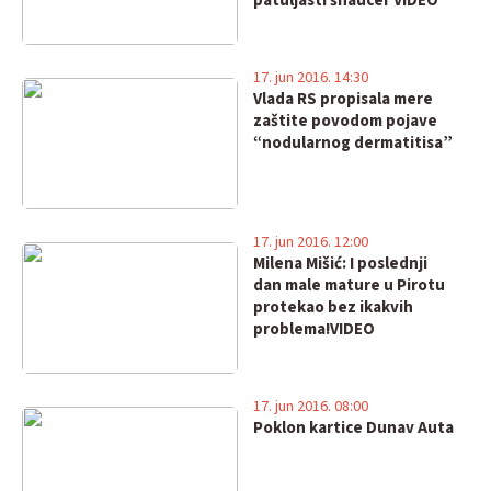
patuljasti šnaucer VIDEO
17. jun 2016. 14:30
Vlada RS propisala mere
zaštite povodom pojave
“nodularnog dermatitisa”
17. jun 2016. 12:00
Milena Mišić: I poslednji
dan male mature u Pirotu
protekao bez ikakvih
problema!VIDEO
17. jun 2016. 08:00
Poklon kartice Dunav Auta