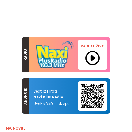
RADIO UŽIVO
RADIO
ANDROID
Vesti iz Pirota i
Naxi Plus Radio
Uvek u Vašem džepu!
NAJNOVIJE