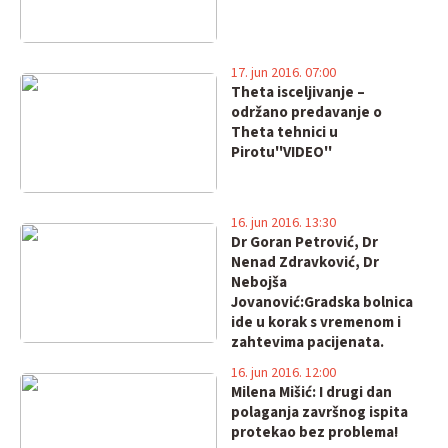
17. jun 2016. 07:00
Theta isceljivanje –
održano predavanje o
Theta tehnici u
Pirotu''VIDEO''
16. jun 2016. 13:30
Dr Goran Petrović, Dr
Nenad Zdravković, Dr
Nebojša
Jovanović:Gradska bolnica
ide u korak s vremenom i
zahtevima pacijenata.
Naši rezultati su vidljivi,
16. jun 2016. 12:00
imaju podršku pacijenata i
Milena Mišić: I drugi dan
stručne javnosti u Srbiji!
polaganja završnog ispita
protekao bez problema!