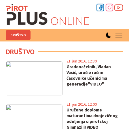
DRUŠTVO
DRUŠTVO
21. jun 2016. 12:30
Gradonačelnik, Vladan
Vasić, uručio ručne
časovnike učenicima
generacije''VIDEO''
21. jun 2016. 12:00
Uručene doplome
maturantima dvojezičnog
odeljenja u pirotskoj
Gimnaziji! VIDEO