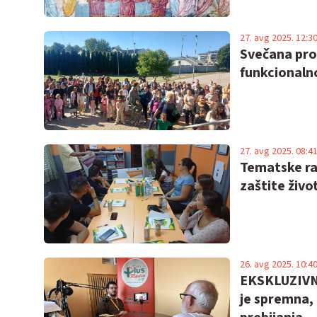
27. avg 2025. 12:3
Svečana pro
funkcionaln
27. avg 2025. 08:4
Tematske ra
zaštite živo
26. avg 2025. 10:4
EKSKLUZIVNO
je spremna,