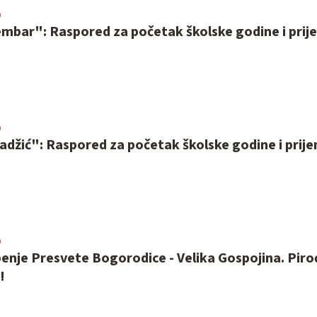
0
embar": Raspored za početak školske godine i prij
0
adžić": Raspored za početak školske godine i prij
0
enje Presvete Bogorodice - Velika Gospojina. Piro
!