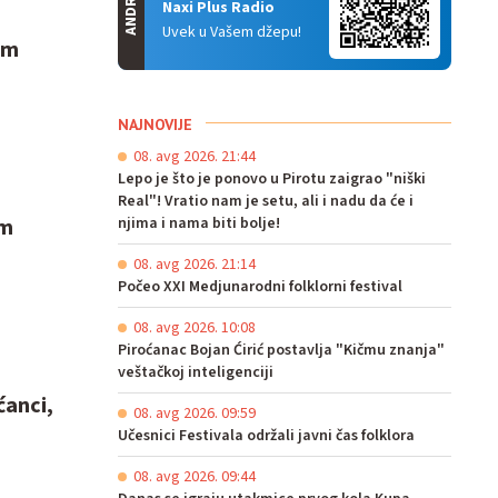
ANDROID
Naxi Plus Radio
Uvek u Vašem džepu!
em
NAJNOVIJE
08. avg 2026. 21:44
Lepo je što je ponovo u Pirotu zaigrao "niški
Real"! Vratio nam je setu, ali i nadu da će i
em
njima i nama biti bolje!
08. avg 2026. 21:14
Počeo XXI Medjunarodni folklorni festival
08. avg 2026. 10:08
Piroćanac Bojan Ćirić postavlja "Kičmu znanja"
veštačkoj inteligenciji
ćanci,
08. avg 2026. 09:59
Učesnici Festivala održali javni čas folklora
08. avg 2026. 09:44