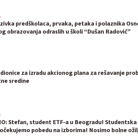
0
zivka predškolaca, prvaka, petaka i polaznika Os
og obrazovanja odraslih u školi “Dušan Radović”
1
dionice za izradu akcionog plana za rešavanje pr
tne sredine
0
: Stefan, student ETF-a u Beogradu! Studentska 
 očekujemo pobedu na izborima! Nosimo bolne ožil