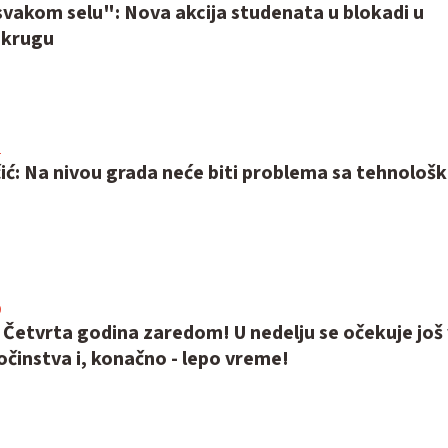
svakom selu": Nova akcija studenata u blokadi u
okrugu
2
ić: Na nivou grada neće biti problema sa tehnološ
0
Četvrta godina zaredom! U nedelju se očekuje još 
očinstva i, konačno - lepo vreme!