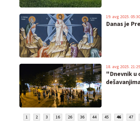
19. avg 2025. 05:3
Danas je Pr
18. avg 2025. 21:2
"Dnevnik u 
dešavanjima 
1
2
3
16
26
36
44
45
46
47