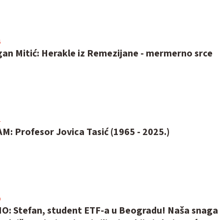
6
gan Mitić: Herakle iz Remezijane - mermerno srce
4
: Profesor Jovica Tasić (1965 - 2025.)
9
: Stefan, student ETF-a u Beogradu! Naša snaga