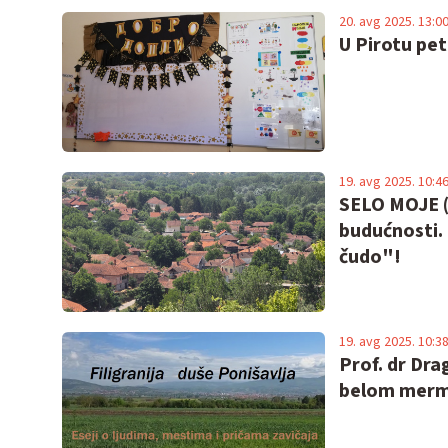
20. avg 2025. 13:0
U Pirotu pe
19. avg 2025. 10:4
SELO MOJE (
budućnosti. 
čudo"!
19. avg 2025. 10:3
Prof. dr Dra
belom mer