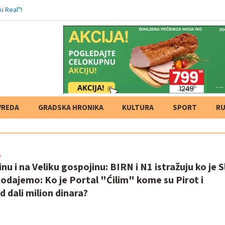
VREDA
GRADSKA HRONIKA
KULTURA
SPORT
RU
6
inu i na Veliku gospojinu: BIRN i N1 istražuju ko je 
Dodajemo: Ko je Portal "Ćilim" kome su Pirot i
 dali milion dinara?