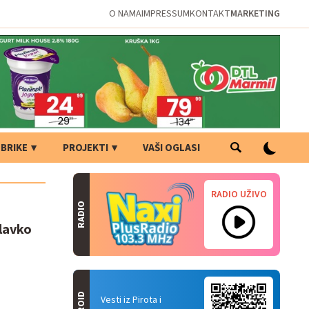
O NAMA
IMPRESSUM
KONTAKT
MARKETING
BRIKE
PROJEKTI
VAŠI OGLASI
RADIO UŽIVO
RADIO
Slavko
Vesti iz Pirota i