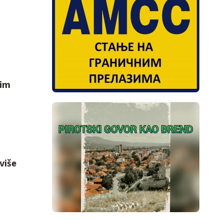
kim
više