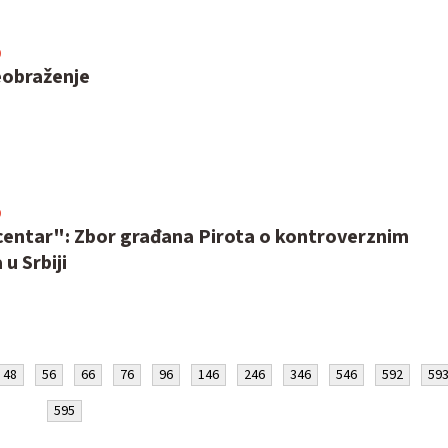
0
eobraženje
9
centar": Zbor građana Pirota o kontroverznim
u Srbiji
48
56
66
76
96
146
246
346
546
592
59
595