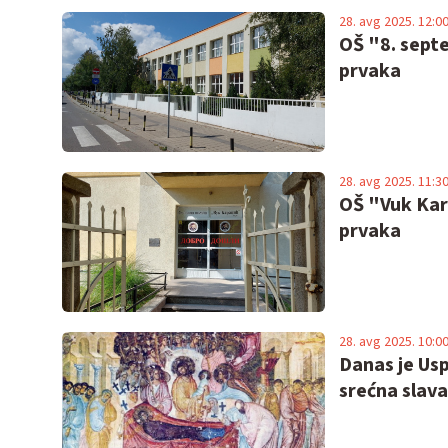
28. avg 2025. 12:0
OŠ "8. sept
prvaka
28. avg 2025. 11:3
OŠ "Vuk Kar
prvaka
28. avg 2025. 10:0
Danas je Usp
srećna slava