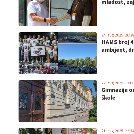
mladost, zaje
24. avg 2025. 20:3
HAMS broj 4 
ambijent, d
22. avg 2025. 13:0
Gimnazija o
škole
21. avg 2025. 22:3