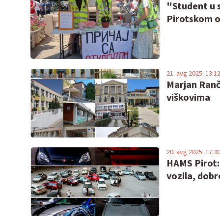
"Student u 
Pirotskom 
21. avg 2025. 13:1
Marjan Ranč
viškovima
20. avg 2025. 17:3
HAMS Pirot: 
vozila, dobr