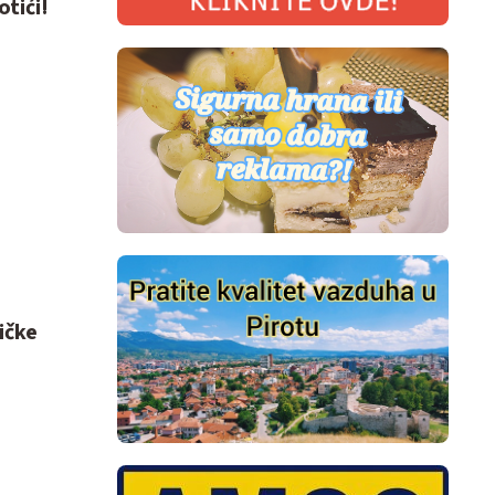
otići!
ičke