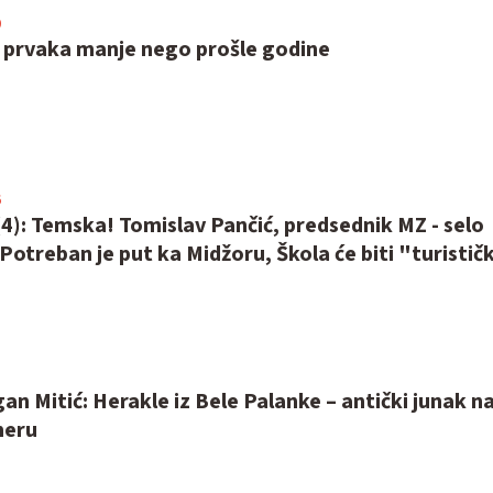
0
t prvaka manje nego prošle godine
6
4): Temska! Tomislav Pančić, predsednik MZ - selo
Potreban je put ka Midžoru, Škola će biti "turistič
8
gan Mitić: Herakle iz Bele Palanke – antički junak n
meru