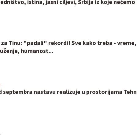
dništvo, istina, jasni ciljevi, Srbija iz koje nećemo 
8
za Tinu: "padali" rekordi! Sve kako treba - vreme,
ruženje, humanost...
0
d septembra nastavu realizuje u prostorijama Tehn
4