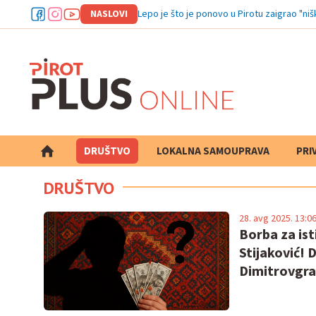
NASLOVI
Počeo
DRUŠTVO
LOKALNA SAMOUPRAVA
PRETRAGA
PRI
DRUŠTVO
28. avg 2025. 13:0
Borba za ist
Stijaković! 
Dimitrovgrad