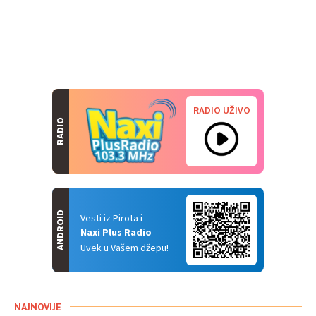
RADIO UŽIVO
RADIO
ANDROID
Vesti iz Pirota i
Naxi Plus Radio
Uvek u Vašem džepu!
NAJNOVIJE