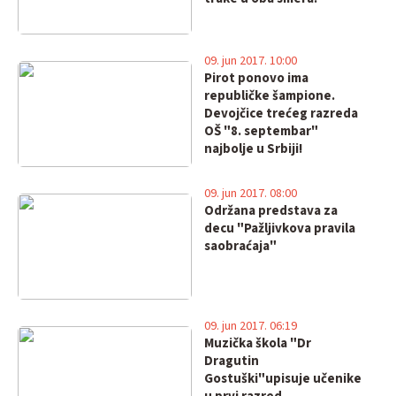
09. jun 2017. 10:00
Pirot ponovo ima
republičke šampione.
Devojčice trećeg razreda
OŠ "8. septembar"
najbolje u Srbiji!
09. jun 2017. 08:00
Održana predstava za
decu "Pažljivkova pravila
saobraćaja"
09. jun 2017. 06:19
Muzička škola "Dr
Dragutin
Gostuški"upisuje učenike