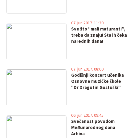
07. jun 2017. 11:30
Sve što “mali maturanti”,
treba da znaju! Šta ih čeka
narednih dana!
07. jun 2017. 08:00
Godišnji koncert učenika
Osnovne muzičke škole
"Dr Dragutin Gostuški"
06. jun 2017. 09:45
Svečanost povodom
Međunarodnog dana
Arhiva