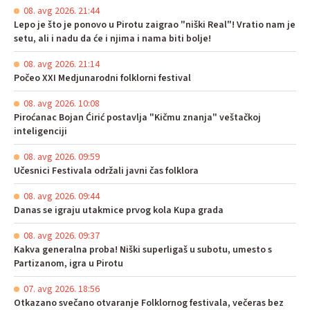
08. avg 2026. 21:44
Lepo je što je ponovo u Pirotu zaigrao "niški Real"! Vratio nam je
setu, ali i nadu da će i njima i nama biti bolje!
08. avg 2026. 21:14
Počeo XXI Medjunarodni folklorni festival
08. avg 2026. 10:08
Piroćanac Bojan Ćirić postavlja "Kičmu znanja" veštačkoj
inteligenciji
08. avg 2026. 09:59
Učesnici Festivala održali javni čas folklora
08. avg 2026. 09:44
Danas se igraju utakmice prvog kola Kupa grada
08. avg 2026. 09:37
Kakva generalna proba! Niški superligaš u subotu, umesto s
Partizanom, igra u Pirotu
07. avg 2026. 18:56
Otkazano svečano otvaranje Folklornog festivala, večeras bez