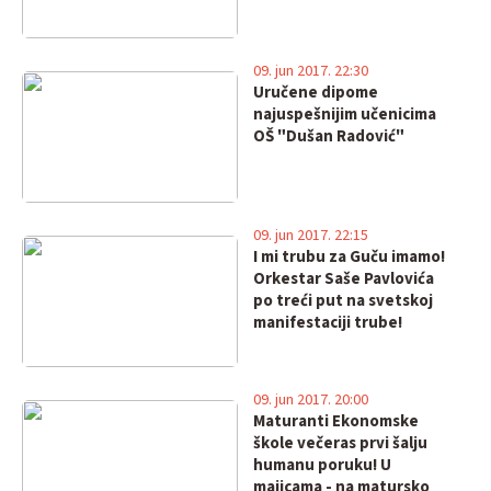
09. jun 2017. 22:30
Uručene dipome
najuspešnijim učenicima
OŠ "Dušan Radović"
09. jun 2017. 22:15
I mi trubu za Guču imamo!
Orkestar Saše Pavlovića
po treći put na svetskoj
manifestaciji trube!
09. jun 2017. 20:00
Maturanti Ekonomske
škole večeras prvi šalju
humanu poruku! U
majicama - na matursko