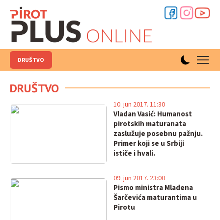
DRUŠTVO
DRUŠTVO
10. jun 2017. 11:30
Vladan Vasić: Humanost
pirotskih maturanata
zaslužuje posebnu pažnju.
Primer koji se u Srbiji
ističe i hvali.
09. jun 2017. 23:00
Pismo ministra Mladena
Šarčevića maturantima u
Pirotu