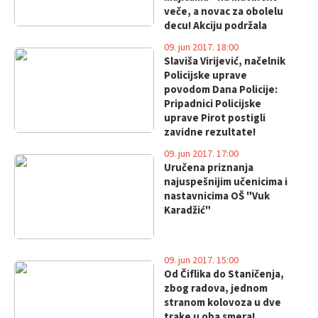
veče, a novac za obolelu
decu! Akciju podržala
Dobra vila!
09. jun 2017. 18:00
Slaviša Virijević, načelnik
Policijske uprave
povodom Dana Policije:
Pripadnici Policijske
uprave Pirot postigli
zavidne rezultate!
09. jun 2017. 17:00
Uručena priznanja
najuspešnijim učenicima i
nastavnicima OŠ "Vuk
Karadžić"
09. jun 2017. 15:00
Od Čiflika do Staničenja,
zbog radova, jednom
stranom kolovoza u dve
trake u oba smera!