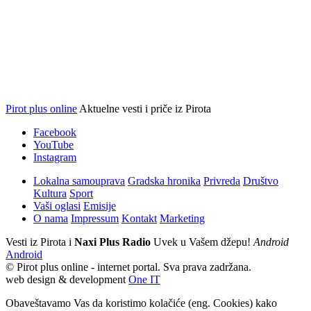
Pirot plus online
Aktuelne vesti i priče iz Pirota
Facebook
YouTube
Instagram
Lokalna samouprava
Gradska hronika
Privreda
Društvo
Kultura
Sport
Vaši oglasi
Emisije
O nama
Impressum
Kontakt
Marketing
Vesti iz Pirota i
Naxi Plus Radio
Uvek u Vašem džepu!
Android
Android
© Pirot plus online - internet portal. Sva prava zadržana.
web design & development
One IT
Obaveštavamo Vas da koristimo kolačiće (eng. Cookies) kako