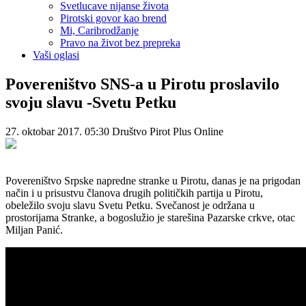
Svetlucave nijanse života
Pirotski govor kao brend
Mi, Caribrodžanje
Pravo na život bez prepreka
Vaši oglasi
Povereništvo SNS-a u Pirotu proslavilo
svoju slavu -Svetu Petku
27. oktobar 2017. 05:30
Društvo
Pirot Plus Online
Povereništvo Srpske napredne stranke u Pirotu, danas je na prigodan
način i u prisustvu članova drugih političkih partija u Pirotu,
obeležilo svoju slavu Svetu Petku. Svečanost je održana u
prostorijama Stranke, a bogoslužio je starešina Pazarske crkve, otac
Miljan Panić.