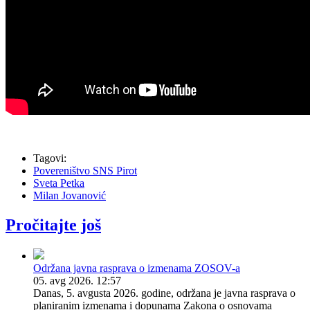
Tagovi:
Povereništvo SNS Pirot
Sveta Petka
Milan Jovanović
Pročitajte još
Održana javna rasprava o izmenama ZOSOV-a
05. avg 2026. 12:57
Danas, 5. avgusta 2026. godine, održana je javna rasprava o
planiranim izmenama i dopunama Zakona o osnovama