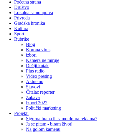
Početna strana
Društvo
Lokalna samouprava
Privreda
Gradska hronika
Kultura
Sport
Rubrike
Blog
Korona virus
izbori
Kamera ne miruje
Dečiji kutak
Plus radio
Video presing
Aktuelno
Stavovi
Čitalac reporter
Zabava
Izbori 2022
Politički marketing
Projekti
Sigurna hrana ili samo dobra reklama?
Ja se pitam - biram život!
Na golom kamenu