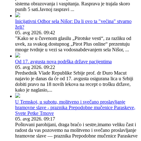
sistema obrazovanja i vaspitanja. Rasprava je trajala skoro
punih 5 sati.Javnoj raspravi ...
Inicijativni Odbor sela Nišor: Da li ovo ta "većina" stvarno
želi?
05. avg 2026. 09:42
"Kako se u čuvenom glasilu „Pirotske vesti“, za razliku od
uvek, za svakog dostupnog „Pirot Plus online“ prezentuju
mnoge tvrdnje u vezi sa vodosnabdevanjem sela Nišor, ...
Od 17. avgusta nova podrška države pacijentima
05. avg 2026. 09:22
Predsednik Vlade Republike Srbije prof. dr Đuro Macut
najavio je danas da će od 17. avgusta osigurana lica u Srbiji
dobiti pravo na 18 novih lekova na recept o trošku države,
kako je naglasio,...
U Temskoj, u subotu, molitveno i svečano proslavljanje
hramovne slave - praznika Prepodobne mučenice Paraskeve,
Svete Petke Trnove
05. avg 2026. 09:17
Poštovani parohijani, draga braćo i sestre,​imamo veliku čast i
radost da vas pozovemo na molitveno i svečano proslavljanje
hramovne slave — praznika Prepodobne mučenice Paraskeve