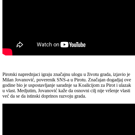
Pirotski naprednjaci igraju značajnu ulogu u životu grada, izjavio je
Milan Jovanović, poverenik SNS-a u Pirotu. Značajan dogadjaj ove
godine bio je uspostavljanje saradnje sa Koalicijom za Pirot i ulazak
u vlast. Medjutim, Jovanović kaže da osnovni cilj nije vršenje vlasti
već da se da istinski doprinos razvoju grada.