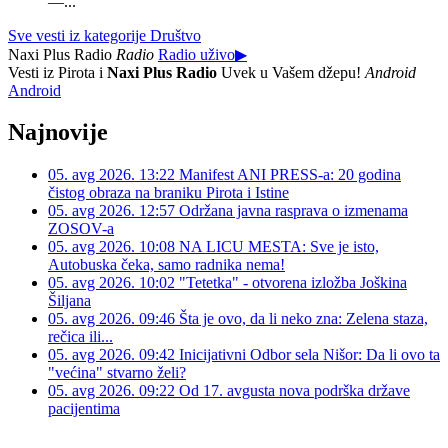
—...
Sve vesti iz kategorije Društvo
Naxi Plus Radio
Radio
Radio uživo
▶
Vesti iz Pirota i
Naxi Plus Radio
Uvek u Vašem džepu!
Android
Android
Najnovije
05. avg 2026. 13:22
Manifest ANI PRESS-a: 20 godina
čistog obraza na braniku Pirota i Istine
05. avg 2026. 12:57
Održana javna rasprava o izmenama
ZOSOV-a
05. avg 2026. 10:08
NA LICU MESTA: Sve je isto,
Autobuska čeka, samo radnika nema!
05. avg 2026. 10:02
"Tetetka" - otvorena izložba Joškina
Šiljana
05. avg 2026. 09:46
Šta je ovo, da li neko zna: Zelena staza,
rečica ili...
05. avg 2026. 09:42
Inicijativni Odbor sela Nišor: Da li ovo ta
"većina" stvarno želi?
05. avg 2026. 09:22
Od 17. avgusta nova podrška države
pacijentima