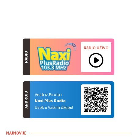
RADIO UŽIVO
RADIO
ANDROID
Vesti iz Pirota i
Naxi Plus Radio
Uvek u Vašem džepu!
NAJNOVIJE