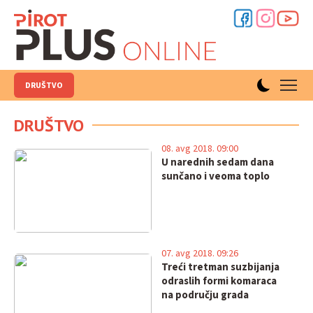
DRUŠTVO
DRUŠTVO
08. avg 2018. 09:00
U narednih sedam dana
sunčano i veoma toplo
07. avg 2018. 09:26
Treći tretman suzbijanja
odraslih formi komaraca
na području grada