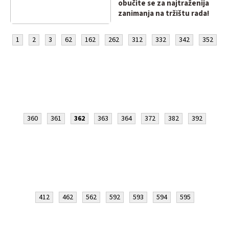
obučite se za najtraženija
zanimanja na tržištu rada!
1
2
3
62
162
262
312
332
342
352
360
361
362
363
364
372
382
392
412
462
562
592
593
594
595