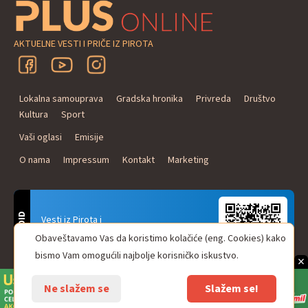
AKTUELNE VESTI I PRIČE IZ PIROTA
Lokalna samouprava
Gradska hronika
Privreda
Društvo
Kultura
Sport
Vaši oglasi
Emisije
O nama
Impressum
Kontakt
Marketing
ANDROID
Vesti iz Pirota i
Naxi Plus Radio
Obaveštavamo Vas da koristimo kolačiće (eng. Cookies) kako
Uvek u Vašem džepu!
bismo Vam omogućili najbolje korisničko iskustvo.
×
Ne slažem se
Slažem se!
© Pirot plus online - internet portal. Sva prava zadržana.