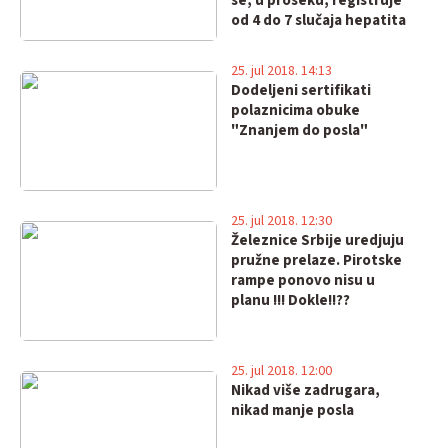
se, u proseku, registruje
od 4 do 7 slučaja hepatita
25. jul 2018. 14:13
Dodeljeni sertifikati
polaznicima obuke
"Znanjem do posla"
25. jul 2018. 12:30
Železnice Srbije uredjuju
pružne prelaze. Pirotske
rampe ponovo nisu u
planu !!! Dokle!!??
25. jul 2018. 12:00
Nikad više zadrugara,
nikad manje posla