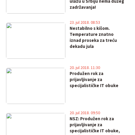
ulazu u Srbiju nema dužeg
zadržavanja!
23. jul 2018. 08:53
Nestabilno s kišom.
Temperature znatno
iznad proseka za treću
dekadu jula
20. jul 2018. 11:30
Produžen rok za
prijavljivanje za
specijalističke IT obuke
20. jul 2018. 09:50
NSZ: Produžen rok za
prijavljivanje za
specijalističke IT obuke,