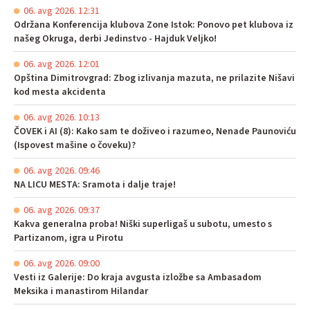
06. avg 2026. 12:31
Održana Konferencija klubova Zone Istok: Ponovo pet klubova iz
našeg Okruga, derbi Jedinstvo - Hajduk Veljko!
06. avg 2026. 12:01
Opština Dimitrovgrad: Zbog izlivanja mazuta, ne prilazite Nišavi
kod mesta akcidenta
06. avg 2026. 10:13
ČOVEK i AI (8): Kako sam te doživeo i razumeo, Nenade Paunoviću
(Ispovest mašine o čoveku)?
06. avg 2026. 09:46
NA LICU MESTA: Sramota i dalje traje!
06. avg 2026. 09:37
Kakva generalna proba! Niški superligaš u subotu, umesto s
Partizanom, igra u Pirotu
06. avg 2026. 09:00
Vesti iz Galerije: Do kraja avgusta izložbe sa Ambasadom
Meksika i manastirom Hilandar