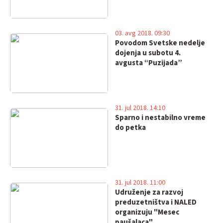
03. avg 2018. 09:30
Povodom Svetske nedelje
dojenja u subotu 4.
avgusta “Puzijada”
31. jul 2018. 14:10
Sparno i nestabilno vreme
do petka
31. jul 2018. 11:00
Udruženje za razvoj
preduzetništva i NALED
organizuju "Mesec
paušalaca"