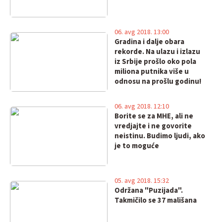
06. avg 2018. 13:00
Gradina i dalje obara
rekorde. Na ulazu i izlazu
iz Srbije prošlo oko pola
miliona putnika više u
odnosu na prošlu godinu!
06. avg 2018. 12:10
Borite se za MHE, ali ne
vredjajte i ne govorite
neistinu. Budimo ljudi, ako
je to moguće
05. avg 2018. 15:32
Održana "Puzijada".
Takmičilo se 37 mališana