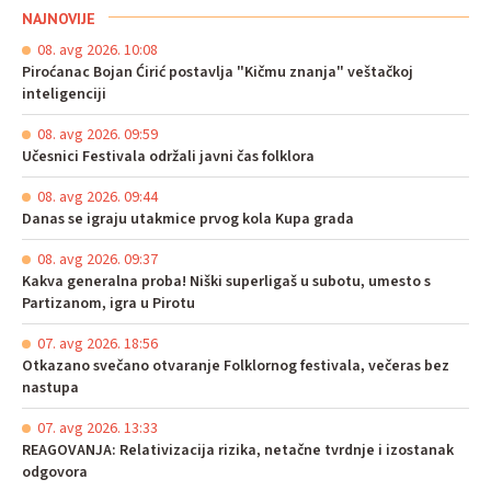
NAJNOVIJE
08. avg 2026. 10:08
Piroćanac Bojan Ćirić postavlja "Kičmu znanja" veštačkoj
inteligenciji
08. avg 2026. 09:59
Učesnici Festivala održali javni čas folklora
08. avg 2026. 09:44
Danas se igraju utakmice prvog kola Kupa grada
08. avg 2026. 09:37
Kakva generalna proba! Niški superligaš u subotu, umesto s
Partizanom, igra u Pirotu
07. avg 2026. 18:56
Otkazano svečano otvaranje Folklornog festivala, večeras bez
nastupa
07. avg 2026. 13:33
REAGOVANJA: Relativizacija rizika, netačne tvrdnje i izostanak
odgovora