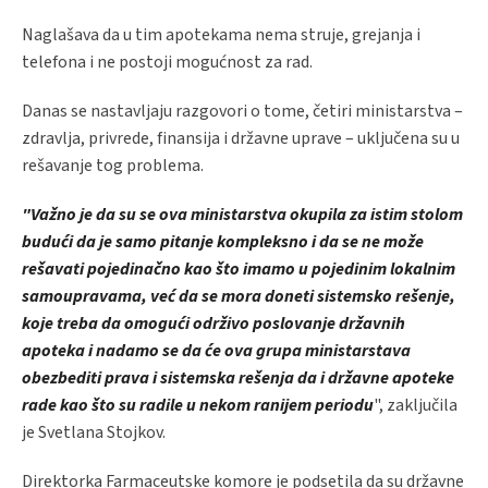
Naglašava da u tim apotekama nema struje, grejanja i
telefona i ne postoji mogućnost za rad.
Danas se nastavljaju razgovori o tome, četiri ministarstva –
zdravlja, privrede, finansija i državne uprave – uključena su u
rešavanje tog problema.
"Važno je da su se ova ministarstva okupila za istim stolom
budući da je samo pitanje kompleksno i da se ne može
rešavati pojedinačno kao što imamo u pojedinim lokalnim
samoupravama, već da se mora doneti sistemsko rešenje,
koje treba da omogući održivo poslovanje državnih
apoteka i nadamo se da će ova grupa ministarstava
obezbediti prava i sistemska rešenja da i državne apoteke
rade kao što su radile u nekom ranijem periodu
", zaključila
je Svetlana Stojkov.
Direktorka Farmaceutske komore je podsetila da su državne