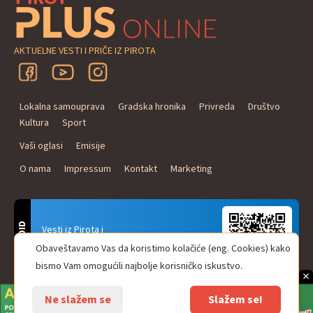
AKTUELNE VESTI I PRIČE IZ PIROTA
Lokalna samouprava
Gradska hronika
Privreda
Društvo
Kultura
Sport
Vaši oglasi
Emisije
O nama
Impressum
Kontakt
Marketing
ANDROID
Vesti iz Pirota i
Naxi Plus Radio
Obaveštavamo Vas da koristimo kolačiće (eng. Cookies) kako
Uvek u Vašem džepu!
bismo Vam omogućili najbolje korisničko iskustvo.
×
Ne slažem se
Slažem se!
© Pirot plus online - internet portal. Sva prava zadržana.