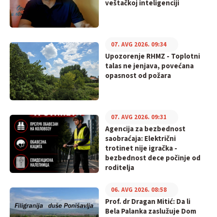
veštačkoj inteligenciji
07. AVG 2026. 09:34
Upozorenje RHMZ - Toplotni
talas ne jenjava, povećana
opasnost od požara
07. AVG 2026. 09:31
Agencija za bezbednost
saobraćaja: Električni
trotinet nije igračka -
bezbednost dece počinje od
roditelja
06. AVG 2026. 08:58
Prof. dr Dragan Mitić: Da li
Bela Palanka zaslužuje Dom