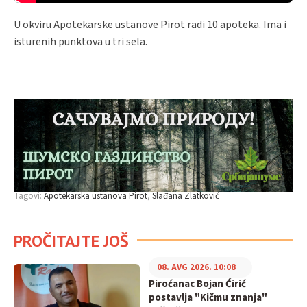
U okviru Apotekarske ustanove Pirot radi 10 apoteka. Ima i
isturenih punktova u tri sela.
Tagovi:
Apotekarska ustanova Pirot
Slađana Zlatković
PROČITAJTE JOŠ
08. AVG 2026. 10:08
Piroćanac Bojan Ćirić
postavlja "Kičmu znanja"