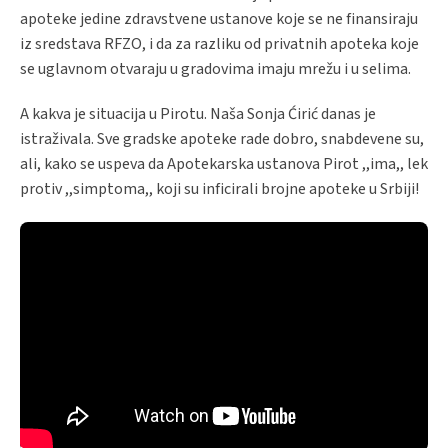
apoteke jedine zdravstvene ustanove koje se ne finansiraju
iz sredstava RFZO, i da za razliku od privatnih apoteka koje
se uglavnom otvaraju u gradovima imaju mrežu i u selima.
A kakva je situacija u Pirotu. Naša Sonja Ćirić danas je
istraživala. Sve gradske apoteke rade dobro, snabdevene su,
ali, kako se uspeva da Apotekarska ustanova Pirot ,,ima,, lek
protiv ,,simptoma,, koji su inficirali brojne apoteke u Srbiji!