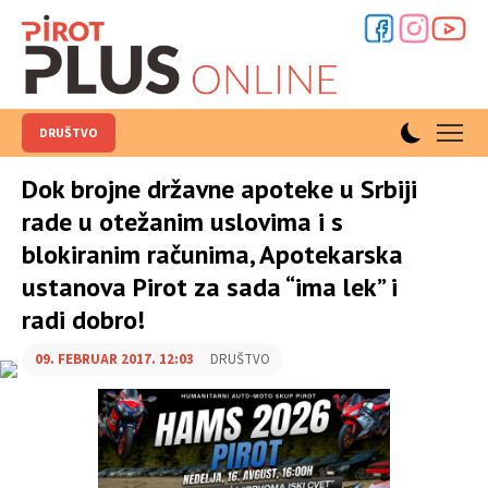
DRUŠTVO
Dok brojne državne apoteke u Srbiji
rade u otežanim uslovima i s
blokiranim računima, Apotekarska
ustanova Pirot za sada “ima lek” i
radi dobro!
09. FEBRUAR 2017. 12:03
DRUŠTVO