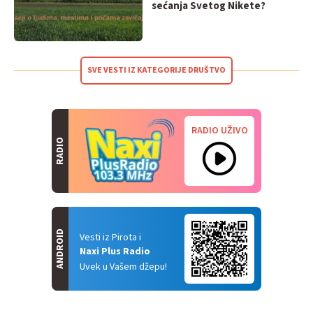
sećanja Svetog Nikete?
SVE VESTI IZ KATEGORIJE DRUŠTVO
RADIO UŽIVO
RADIO
ANDROID
Vesti iz Pirota i
Naxi Plus Radio
Uvek u Vašem džepu!