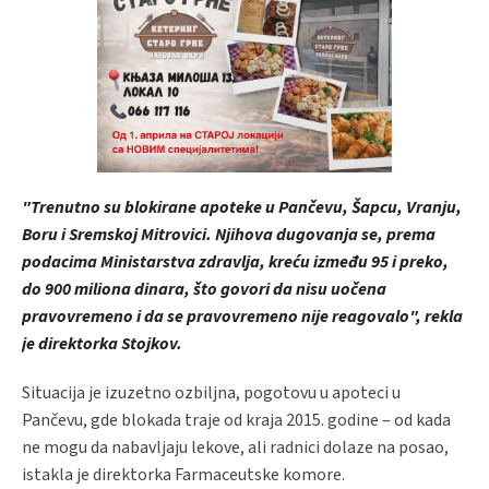
"Trenutno su blokirane apoteke u Pančevu, Šapcu, Vranju,
Boru i Sremskoj Mitrovici. Njihova dugovanja se, prema
podacima Ministarstva zdravlja, kreću između 95 i preko,
do 900 miliona dinara, što govori da nisu uočena
pravovremeno i da se pravovremeno nije reagovalo", rekla
je direktorka Stojkov.
Situacija je izuzetno ozbiljna, pogotovu u apoteci u
Pančevu, gde blokada traje od kraja 2015. godine – od kada
ne mogu da nabavljaju lekove, ali radnici dolaze na posao,
istakla je direktorka Farmaceutske komore.