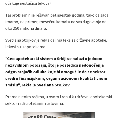
očekuje nestašica lekova?
Taj problem nije rešavan petnaestak godina, tako da sada
imamo, na primer, mesečnu kamatu na sva dugovanja od
oko 250 miliona dinara.
Svetlana Stojkov je rekla da ima leka za državne apoteke,
lekovi su u apotekama.
"
Ceo apotekarski sistem u Srbiji se nalazi u jednom
nezavidnom položaju, što je posledica nedonošenja
odgovarajućih odluka koje bi omogućile da se sektor
uredi u finansijskom, organizacionom i kvalitativnom
smislu", rekla je Svetlana Stojkov.
Prema njenim rečima, u ovom trenutku državni apotekarski
sektor radi u otežanim uslovima.