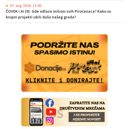
07. avg 2026. 11:00
ČOVEK i AI (9): Gde odlaze milioni svih Piroćanaca? Kako su
krupni projekti ubili dušu našeg grada?