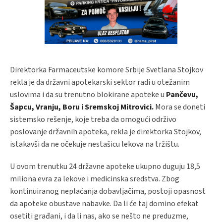
Direktorka Farmaceutske komore Srbije Svetlana Stojkov
rekla je da državni apotekarski sektor radi u otežanim
uslovima i da su trenutno blokirane apoteke u
Pančevu,
Šapcu, Vranju, Boru i Sremskoj Mitrovici.
Mora se doneti
sistemsko rešenje, koje treba da omogući održivo
poslovanje državnih apoteka, rekla je direktorka Stojkov,
istakavši da ne očekuje nestašicu lekova na tržištu.
U ovom trenutku 24 državne apoteke ukupno duguju 18,5
miliona evra za lekove i medicinska sredstva. Zbog
kontinuiranog neplaćanja dobavljačima, postoji opasnost
da apoteke obustave nabavke. Da li će taj domino efekat
osetiti građani, i da li nas, ako se nešto ne preduzme,