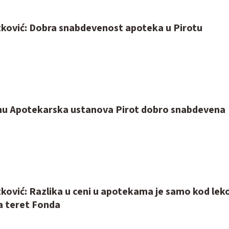
tković: Dobra snabdevenost apoteka u Pirotu
u Apotekarska ustanova Pirot dobro snabdevena
ković: Razlika u ceni u apotekama je samo kod lek
na teret Fonda