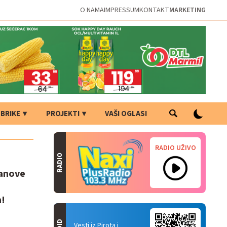
O NAMA
IMPRESSUM
KONTAKT
MARKETING
BRIKE
PROJEKTI
VAŠI OGLASI
RADIO UŽIVO
RADIO
tanove
m!
Vesti iz Pirota i