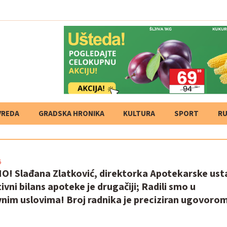
VREDA
GRADSKA HRONIKA
KULTURA
SPORT
RU
6
! Slađana Zlatković, direktorka Apotekarske us
ivni bilans apoteke je drugačiji; Radili smo u
nim uslovima! Broj radnika je preciziran ugovoro