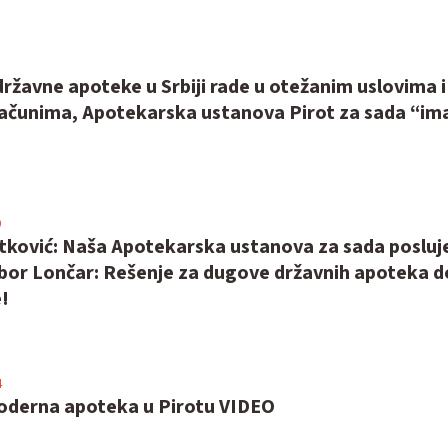
ržavne apoteke u Srbiji rade u otežanim uslovima i
računima, Apotekarska ustanova Pirot za sada “ima
0
atković: Naša Apotekarska ustanova za sada posluj
ibor Lončar: Rešenje za dugove državnih apoteka d
!
4
oderna apoteka u Pirotu VIDEO