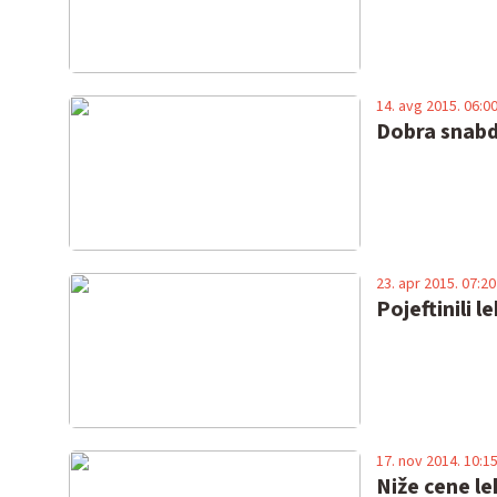
14. avg 2015. 06:0
Dobra snabd
23. apr 2015. 07:20
Pojeftinili l
17. nov 2014. 10:1
Niže cene le