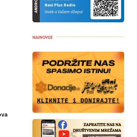
ANDROID
Naxi Plus Radio
Uvek u Vašem džepu!
NAJNOVIJE
ova