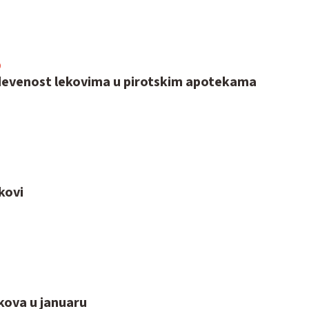
0
evenost lekovima u pirotskim apotekama
ekovi
5
kova u januaru