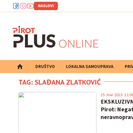
NASLOVI
DRUŠTVO
LOKALNA SAMOUPRAVA
PRETRAGA
PRI
TAG: SLAĐANA ZLATKOVIĆ
15. mar 2023. 12:0
EKSKLUZIVNO
Pirot: Negat
neravnoprav