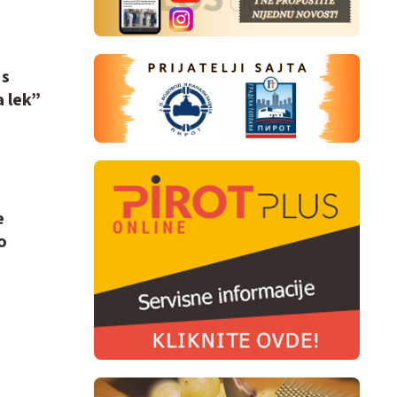
 s
 lek”
e
o