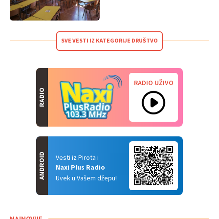
SVE VESTI IZ KATEGORIJE DRUŠTVO
RADIO UŽIVO
RADIO
ANDROID
Vesti iz Pirota i
Naxi Plus Radio
Uvek u Vašem džepu!