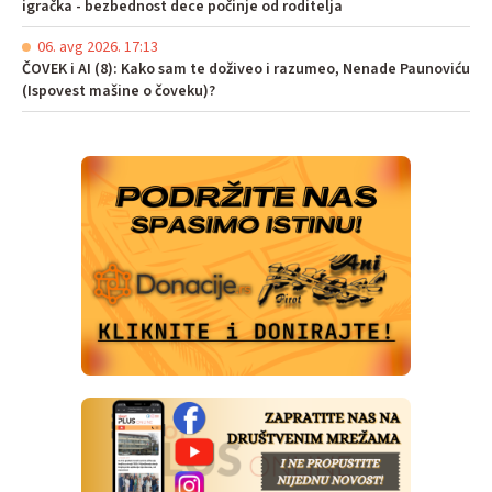
igračka - bezbednost dece počinje od roditelja
06. avg 2026. 17:13
ČOVEK i AI (8): Kako sam te doživeo i razumeo, Nenade Paunoviću
(Ispovest mašine o čoveku)?