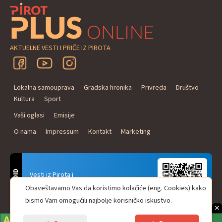
AKTUELNE VESTI I PRIČE IZ PIROTA
Lokalna samouprava
Gradska hronika
Privreda
Društvo
Kultura
Sport
Vaši oglasi
Emisije
O nama
Impressum
Kontakt
Marketing
ANDROID
Vesti iz Pirota i
Naxi Plus Radio
Obaveštavamo Vas da koristimo kolačiće (eng. Cookies) kako
Uvek u Vašem džepu!
bismo Vam omogućili najbolje korisničko iskustvo.
×