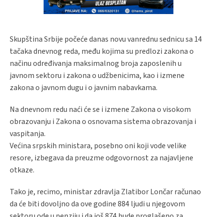
Skupština Srbije počeće danas novu vanrednu sednicu sa 14
tačaka dnevnog reda, među kojima su predlozi zakona o
načinu određivanja maksimalnog broja zaposlenih u
javnom sektoru i zakona o udžbenicima, kao i izmene
zakona o javnom dugu i o javnim nabavkama.
Na dnevnom redu naći će se i izmene Zakona o visokom
obrazovanju i Zakona o osnovama sistema obrazovanja i
vaspitanja.
Većina srpskih ministara, posebno oni koji vode velike
resore, izbegava da preuzme odgovornost za najavljene
otkaze.
Tako je, recimo, ministar zdravlja Zlatibor Lončar računao
da će biti dovoljno da ove godine 884 ljudi u njegovom
sektoru ode u penziju i da još 874 bude proglašeno za