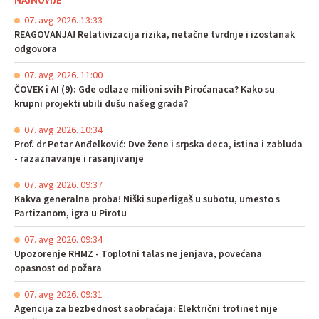
NAJNOVIJE
07. avg 2026. 13:33
REAGOVANJA! Relativizacija rizika, netačne tvrdnje i izostanak
odgovora
07. avg 2026. 11:00
ČOVEK i AI (9): Gde odlaze milioni svih Piroćanaca? Kako su
krupni projekti ubili dušu našeg grada?
07. avg 2026. 10:34
Prof. dr Petar Anđelković: Dve žene i srpska deca, istina i zabluda
- razaznavanje i rasanjivanje
07. avg 2026. 09:37
Kakva generalna proba! Niški superligaš u subotu, umesto s
Partizanom, igra u Pirotu
07. avg 2026. 09:34
Upozorenje RHMZ - Toplotni talas ne jenjava, povećana
opasnost od požara
07. avg 2026. 09:31
Agencija za bezbednost saobraćaja: Električni trotinet nije