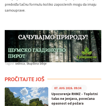
predviđa tačnu formulu koliko zaposlenih mogu da imaju
samouprave.
Tagovi:
sednica
Skupština Srbije
PROČITAJTE JOŠ
07. AVG 2026. 09:34
Upozorenje RHMZ - Toplotni
talas ne jenjava, povećana
opasnost od požara