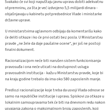
Svakako će svi koji napuštaju javnu upravu dobiti adekvatnu
otpremninu, za šta je već izdvojeno 5,5 milijardi dinara -
objašnjavaju u kabinetu potpredsednice Vlade i ministarke
državne uprave.
U ministarstvima uglavnom odbijaju da komentarišu kako
će deliti otkaze i ko će prvi ostati bez posla. U Ministarstvu
pravde „ne žele da daje paušalne ocene“, jer još ne postoji
finalni dokument.
Racionalizacijom neće biti narušen sistem funkcionisanja
pravosuđa i ona neće uticati na dostupnost usluga
pravosudnih institucija - kažu u Ministarstvu pravde, koje bi
na kraju godine trebalo da ima oko 580 zaposlenih manje.
Predlozi racionalizacije koje treba da usvoji Vlada odnose se
samo na republičke institucije i upravu. Spiskovi za otkaze u
lokalnim samoupravama tek će biti na dnevnom redu nakon
usvajanja zakona o maksimalnom broju zaposlenih, koji