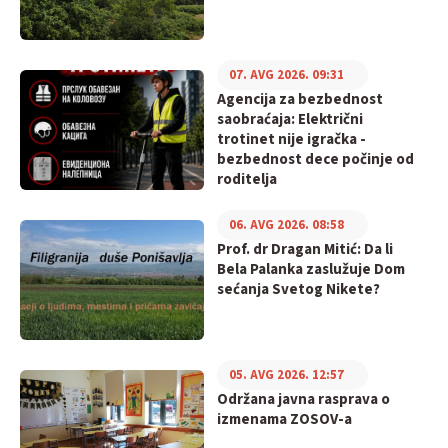
07. AVG 2026. 09:31
Agencija za bezbednost
saobraćaja: Električni
trotinet nije igračka -
bezbednost dece počinje od
roditelja
06. AVG 2026. 08:58
Prof. dr Dragan Mitić: Da li
Bela Palanka zaslužuje Dom
sećanja Svetog Nikete?
05. AVG 2026. 12:57
Održana javna rasprava o
izmenama ZOSOV-a