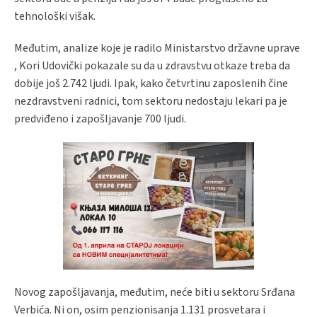
tehnološki višak.
Međutim, analize koje je radilo Ministarstvo državne uprave
, Kori Udovički pokazale su da u zdravstvu otkaze treba da
dobije još 2.742 ljudi. Ipak, kako četvrtinu zaposlenih čine
nezdravstveni radnici, tom sektoru nedostaju lekari pa je
predviđeno i zapošljavanje 700 ljudi.
Novog zapošljavanja, međutim, neće biti u sektoru Srđana
Verbića. Ni on, osim penzionisanja 1.131 prosvetara i