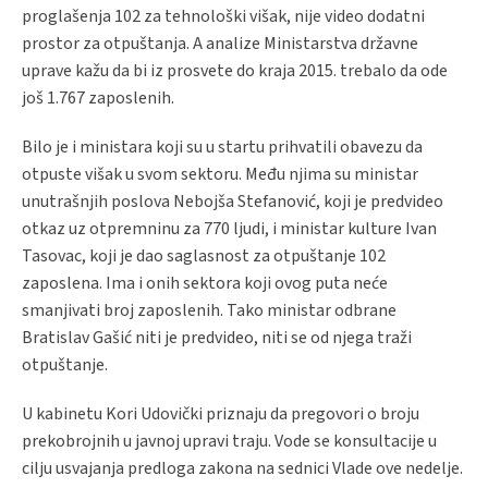
proglašenja 102 za tehnološki višak, nije video dodatni
prostor za otpuštanja. A analize Ministarstva državne
uprave kažu da bi iz prosvete do kraja 2015. trebalo da ode
još 1.767 zaposlenih.
Bilo je i ministara koji su u startu prihvatili obavezu da
otpuste višak u svom sektoru. Među njima su ministar
unutrašnjih poslova Nebojša Stefanović, koji je predvideo
otkaz uz otpremninu za 770 ljudi, i ministar kulture Ivan
Tasovac, koji je dao saglasnost za otpuštanje 102
zaposlena. Ima i onih sektora koji ovog puta neće
smanjivati broj zaposlenih. Tako ministar odbrane
Bratislav Gašić niti je predvideo, niti se od njega traži
otpuštanje.
U kabinetu Kori Udovički priznaju da pregovori o broju
prekobrojnih u javnoj upravi traju. Vode se konsultacije u
cilju usvajanja predloga zakona na sednici Vlade ove nedelje.