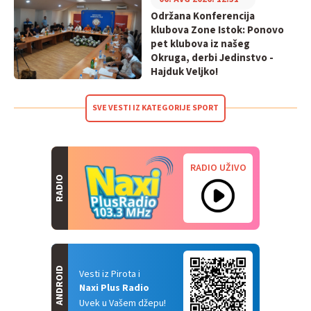
Održana Konferencija
klubova Zone Istok: Ponovo
pet klubova iz našeg
Okruga, derbi Jedinstvo -
Hajduk Veljko!
SVE VESTI IZ KATEGORIJE SPORT
RADIO UŽIVO
RADIO
ANDROID
Vesti iz Pirota i
Naxi Plus Radio
Uvek u Vašem džepu!