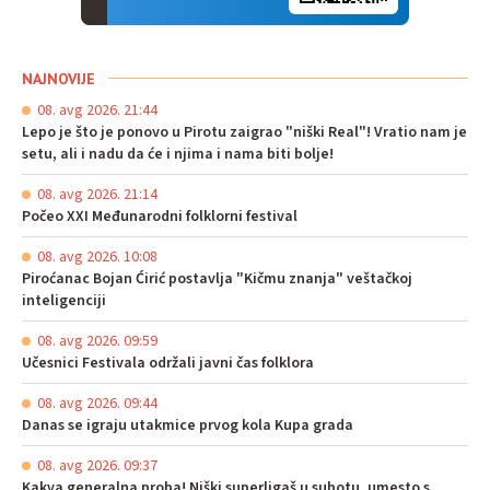
NAJNOVIJE
08. avg 2026. 21:44
Lepo je što je ponovo u Pirotu zaigrao "niški Real"! Vratio nam je
setu, ali i nadu da će i njima i nama biti bolje!
08. avg 2026. 21:14
Počeo XXI Međunarodni folklorni festival
08. avg 2026. 10:08
Piroćanac Bojan Ćirić postavlja "Kičmu znanja" veštačkoj
inteligenciji
08. avg 2026. 09:59
Učesnici Festivala održali javni čas folklora
08. avg 2026. 09:44
Danas se igraju utakmice prvog kola Kupa grada
08. avg 2026. 09:37
Kakva generalna proba! Niški superligaš u subotu, umesto s