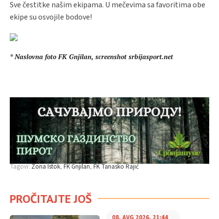
Sve čestitke našim ekipama. U mečevima sa favoritima obe
ekipe su osvojile bodove!
* Naslovna foto FK Gnjilan, screenshot srbijasport.net
Tagovi:
Zona Istok
FK Gnjilan
FK Tanasko Rajić
PROČITAJTE JOŠ
08. AVG 2026. 21:44