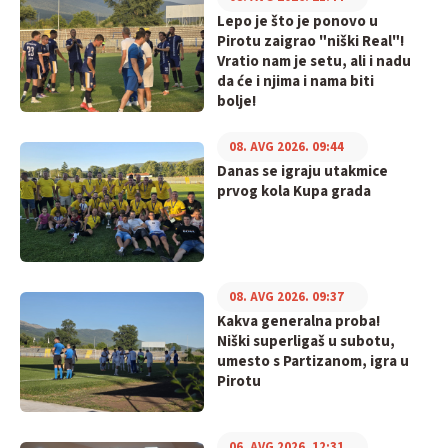
Lepo je što je ponovo u
Pirotu zaigrao "niški Real"!
Vratio nam je setu, ali i nadu
da će i njima i nama biti
bolje!
08. AVG 2026. 09:44
Danas se igraju utakmice
prvog kola Kupa grada
08. AVG 2026. 09:37
Kakva generalna proba!
Niški superligaš u subotu,
umesto s Partizanom, igra u
Pirotu
06. AVG 2026. 12:31