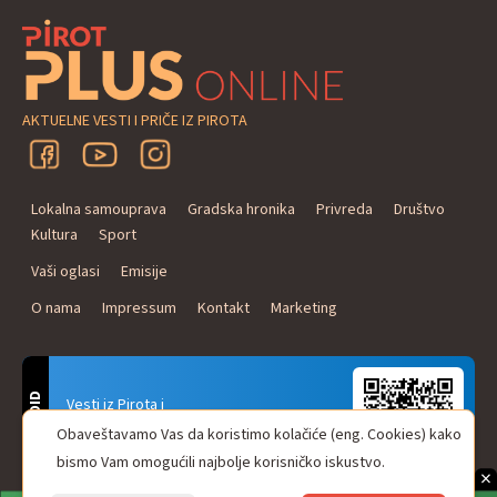
AKTUELNE VESTI I PRIČE IZ PIROTA
Lokalna samouprava
Gradska hronika
Privreda
Društvo
Kultura
Sport
Vaši oglasi
Emisije
O nama
Impressum
Kontakt
Marketing
ANDROID
Vesti iz Pirota i
Naxi Plus Radio
Obaveštavamo Vas da koristimo kolačiće (eng. Cookies) kako
Uvek u Vašem džepu!
bismo Vam omogućili najbolje korisničko iskustvo.
×