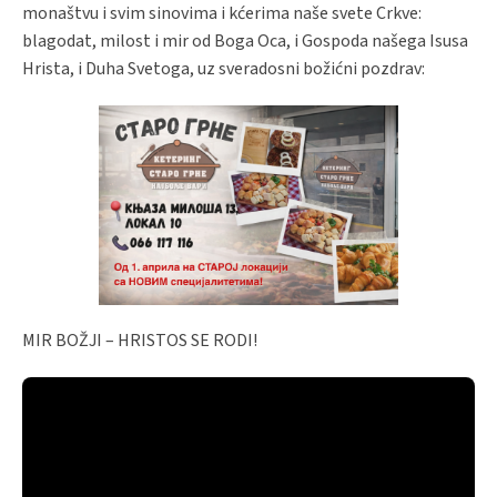
monaštvu i svim sinovima i kćerima naše svete Crkve:
blagodat, milost i mir od Boga Oca, i Gospoda našega Isusa
Hrista, i Duha Svetoga, uz sveradosni božićni pozdrav:
MIR BOŽJI – HRISTOS SE RODI!