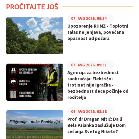
PROČITAJTE JOŠ
07. AVG 2026. 09:34
Upozorenje RHMZ - Toplotni
talas ne jenjava, povećana
opasnost od požara
07. AVG 2026. 09:31
Agencija za bezbednost
saobraćaja: Električni
trotinet nije igračka -
bezbednost dece počinje od
roditelja
06. AVG 2026. 08:58
Prof. dr Dragan Mitić: Da li
Bela Palanka zaslužuje Dom
sećanja Svetog Nikete?