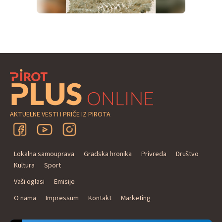
AKTUELNE VESTI I PRIČE IZ PIROTA
Lokalna samouprava
Gradska hronika
Privreda
Društvo
Kultura
Sport
Vaši oglasi
Emisije
O nama
Impressum
Kontakt
Marketing