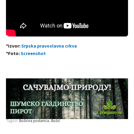
*Izvor:
Srpska pravoslavna crkva
*Foto:
Screenshot
Tagovi:
Božićna poslanica
Božić