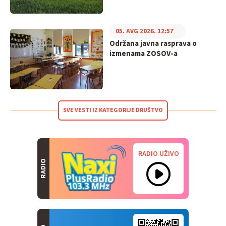
05. AVG 2026. 12:57
Održana javna rasprava o
izmenama ZOSOV-a
SVE VESTI IZ KATEGORIJE DRUŠTVO
RADIO UŽIVO
RADIO