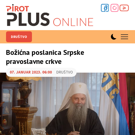
DRUŠTVO
Božićna poslanica Srpske
pravoslavne crkve
07. JANUAR 2023. 06:00
DRUŠTVO