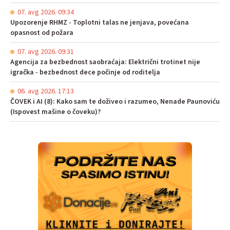
07. avg 2026. 09:34
Upozorenje RHMZ - Toplotni talas ne jenjava, povećana
opasnost od požara
07. avg 2026. 09:31
Agencija za bezbednost saobraćaja: Električni trotinet nije
igračka - bezbednost dece počinje od roditelja
06. avg 2026. 17:13
ČOVEK i AI (8): Kako sam te doživeo i razumeo, Nenade Paunoviću
(Ispovest mašine o čoveku)?