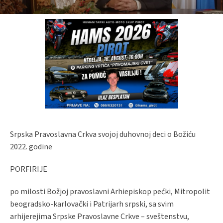
Srpska Pravoslavna Crkva svojoj duhovnoj deci o Božiću
2022. godine
PORFIRIJE
po milosti Božjoj pravoslavni Arhiepiskop pećki, Mitropolit
beogradsko-karlovački i Patrijarh srpski, sa svim
arhijerejima Srpske Pravoslavne Crkve – sveštenstvu,