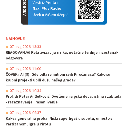
ANDROID
Vesti iz Pirota i
Naxi Plus Radio
Uvek u Vašem džepu!
NAJNOVIJE
07. avg 2026. 13:33
REAGOVANJA! Relativizacija rizika, netačne tvrdnje i izostanak
odgovora
07. avg 2026. 11:00
ČOVEK i AI (9): Gde odlaze milioni svih Piroćanaca? Kako su
krupni projekti ubili dušu našeg grada?
07. avg 2026. 10:34
Prof. dr Petar Anđelković: Dve žene i srpska deca, istina i zabluda
- razaznavanje i rasanjivanje
07. avg 2026. 09:37
Kakva generalna proba! Niški superligaš u subotu, umesto s
Partizanom, igra u Pirotu