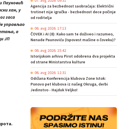
07. avg 2026. 09:31
ни Пауновић
Agencija za bezbednost saobraćaja: Električni
ски хан, у
trotinet nije igračka - bezbednost dece počinje
ог гаса
od roditelja
 је управљао
06. avg 2026. 17:13
ретања, а
ČOVEK i AI (8): Kako sam te doživeo i razumeo,
ци ЈП
Nenade Paunoviću (Ispovest mašine o čoveku)?
06. avg 2026. 15:42
Istorijskom arhivu Pirot odobrena dva projekta
od strane Ministarstva kulture
06. avg 2026. 12:31
Održana Konferencija klubova Zone Istok:
Ponovo pet klubova iz našeg Okruga, derbi
Jedinstvo - Hajduk Veljko!
ирота.