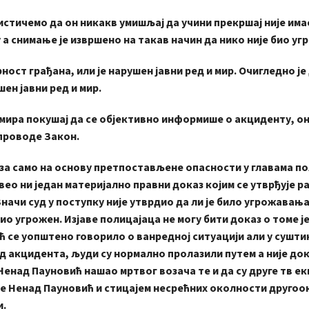
тичемо да он никакв умишљај да учини прекршај није имао
у а снимање је извршено на такав начин да нико није био уг
т грађана, или је нарушен јавни ред и мир. Очигледно је 
ен јавни ред и мир.
ира покушај да се објективно информише о акциденту, о
 спроводе Закон.
 само на основу претпостављене опасности у главама по
звео ни један материјално правни доказ којим се утврђује 
Значи суд у поступку није утврдио да ли је било угрожавањ
био угрожен. Изјаве полицајаца не могу бити доказ о томе је
већ се уопштено говорило о ванредној ситуацији али у сушт
од акцидента, људи су нормално пролазили путем а није до
Ненад Пауновић нашао мртвог возача те и да су друге тв ек
се Ненад Пауновић и стицајем несрећних околности друго
и.