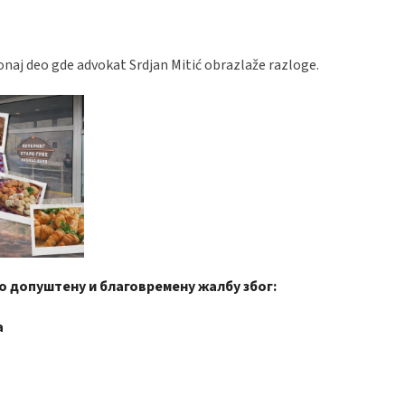
onaj deo gde advokat Srdjan Mitić obrazlaže razloge.
 допуштену и благовремену жалбу због:
а