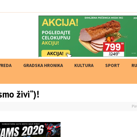
VREDA
GRADSKA HRONIKA
KULTURA
SPORT
RU
smo živi“)!
Pir