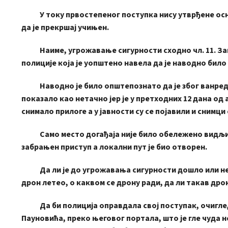
У току првостепеног поступка нису утврђене основ
да је прекршај учињен.
Наиме, угрожавање сигурности сходно чл. 11. Зак
полиције која је уопштено навела да је наводно би
Наводно је било општепознато да је због ванредно
показало као нетачно јер је у претходних 12 дана од
снимало прилоге а у јавности су се појавили и снимци
Само место догађаја није било обележено видљивим
забрањен приступ а локални пут је био отворен.
Да ли је до угрожавања сигурности дошло или не мо
дрон летео, о каквом се дрону ради, да ли такав др
Да би полиција оправдала свој поступак, очигледн
Пауновића, преко његовог портала, што је гле чуда 