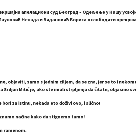
шајни апелациони суд Београд – Одељење у Нишу усвоји
Пауновић Ненада и Видановић Бориса ослободити прекрша
e, objaviti, samo s jednim ciljem, da se zna, jer se to i nekom
Srdjan Mitić je, ako ste imali strpljenja da čitate, objasnio sv
ori za istinu, nekada eto doživi ovo, i slično!
 znamo načine kako da stignemo tamo!
nim ramenom.