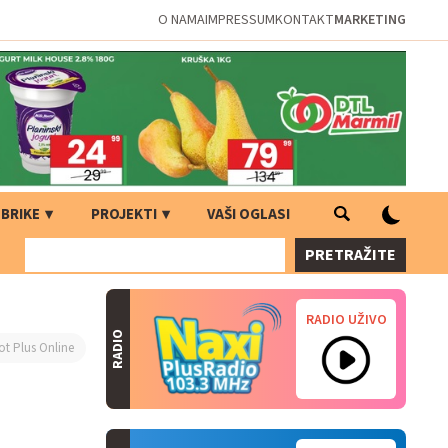
O NAMA
IMPRESSUM
KONTAKT
MARKETING
BRIKE
PROJEKTI
VAŠI OGLASI
PRETRAŽITE
RADIO UŽIVO
RADIO
ot Plus Online