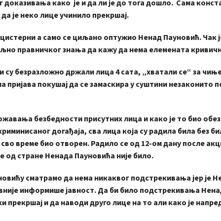
доказивања како је и да ли је до тога дошло. Сама конст
да је неко лице учинило прекршај.
истерни а само се циљано оптужио Ненад Пауновић. Чак ј
љно правничког знања да кажу да нема елемената кривичн
у безразложно држали лица 4 сата, „хватали се“ за чињ
сама пријава покушај да се замаскира у суштини незаконито
авања безбедности присутних лица и како је то био обе
риминисаног догађаја, сва лица која су радила била без б
 сво време био отворен. Радило се од 12-ом дану после ак
е од стране Ненада Пауновића није било.
ићу сматрамо да нема никаквог подстрекивања јер је Н
ивније информише јавност. Да би било подстрекивања Нен
ки прекршај и да наводи друго лице на то али како је напр