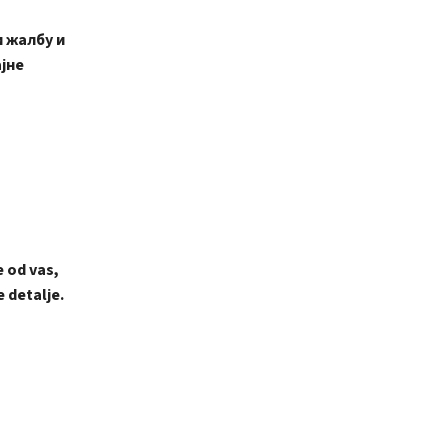
 жалбу и
јне
e od vas,
e detalje.