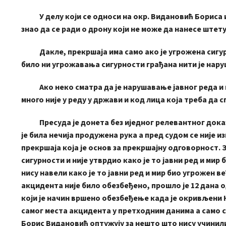
У делу који се односи на окр. Видановић Бориса ис
знао да се ради о дрону који не може да нанесе штет
Дакле, прекршаја има само ако је угрожена сигурнос
било ни угрожавања сигурности грађана нити је наруш
Ако неко сматра да је нарушавање јавног реда и м
много није у реду у држави и код лица која треба да
Пресуда је донета без иједног релевантног доказа
је била нечија продужена рука а пред судом се није и
прекршаја која је основ за прекршајну одговорност. 
сигурности и није утврдио како је то јавни ред и мир 
нису навели како је то јавни ред и мир био угрожен 
акцидента није било обезбеђено, прошло је 12 дана 
који је начин вршено обезбеђење када је окривљени 
самог места акцидента у претходним данима а само 
Борис Видановић оптужују за нешто што нису учинил