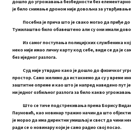
дошло до угрожавања безбедности без елементарног 
је било снимање дроном није довољна за утврђивање 
Посебна је прича што је свако могао да приђе до ц
Тужилаштво било обавештено али су они имали дово
Из самог поступања полицијских службеника који с
неко није имао личну карту код себе, види се да је 
без иједног разлога.
Суд није утврдио како је дошло до физичког угрож
простор. Само желимо да истакнемо да су у време инк
заштитне опреме и као што је напред наведено пут је
ни једног озбиљног разлога за било какво угрожавањ
Што се тиче подстрекивања према Борису Виданов
Пауновић, као новинар тражио начин да што објект
је морао да има директни умишљај и свест да чини не
ради се о новинару који је само радио свој посао.