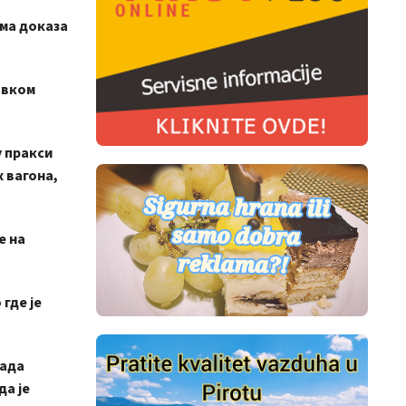
ма доказа
авком
 пракси
х вагона,
е на
где је
нада
да је