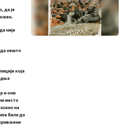
, да је
рожен.
да није
нда нешто
лиције која
радња
а
р и они
ини место
казано на
ипе биле до
окривљени