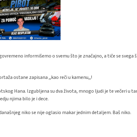
agovremeno informišemo o svemu što je značajno, a tiče se svega š
ortaža ostane zapisana ,,kao reči u kamenu,,!
tskog Hana. Izgubljena su dva života, mnogo ljudi je te večeri u t
dju njima bilo je i dece.
 današnjeg niko se nije oglasio makar jednim detaljem. Baš niko.