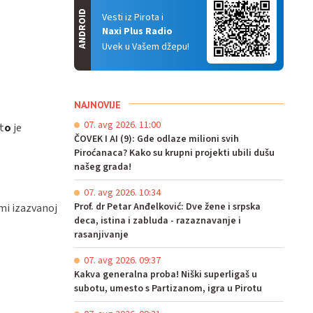
ANDROID
Vesti iz Pirota i
Naxi Plus Radio
Uvek u Vašem džepu!
NAJNOVIJE
07. avg 2026. 11:00
t
o
je
ČOVEK I AI (9): Gde odlaze milioni svih
Piroćanaca? Kako su krupni projekti ubili dušu
našeg grada!
07. avg 2026. 10:34
Prof. dr Petar Anđelković: Dve žene i srpska
ami izazvanoj
deca, istina i zabluda - razaznavanje i
rasanjivanje
07. avg 2026. 09:37
Kakva generalna proba! Niški superligaš u
subotu, umesto s Partizanom, igra u Pirotu