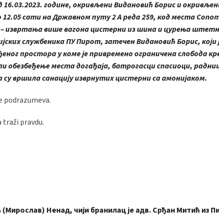
д 16.03.2023. године, окривљени Видановић Борис и окривље
о 12.05 сати на Државном путу 2 А реда 259, код места Сопот
 – извртања више вагона цистерни из шина и цурења штетн
ијских службеника ПУ Пирот, затечен Видановић Борис, који
ђеног простора у коме је привремено ограничена слобода к
или обезбеђење места догађаја, батрогасци спасиоци, радни
 су вршила санацију изврнутих цистерни са амонијаком.
se podrazumeva.
 traži pravdu.
(Мирослав) Ненад, чији бранилац је адв. Срђан Митић из П