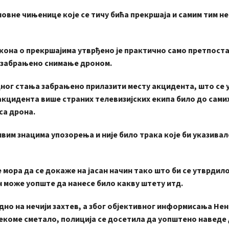
не чињенице које се тичу бића прекршаја и самим тим не
она о прекршајима утврђено је практично само претпост
ло забрањено снимање дроном.
г стања забрањено прилазити месту акцидента, што се у
 акцидента више страних телевизијских екипа било до сами
 са дрона.
 знацима упозорења и није било трака које би указивал
ра да се докаже на јасан начин тако што би се утврдило 
он може уопште да нанесе било какву штету итд.
о на нечији захтев, а због објективног информисања Не
некоме сметало, полиција се досетила да уопштено наведе 