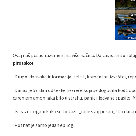
Ovaj naš posao razumem na više načina. Da vas istinito i bl
pirotsko!
Drugo, da svaka informacija, tekst, komentar, izveštaj, rep
Danas je 59. dan od teške nesreće koja se dogodila kod Sopo
curenjem amonijaka bilo u strahu, panici, jedva se spasilo. Me
Istražni organi kako se to kaže ,,rade svoj posao,,! Do dana
Poznat je samo jedan epilog.