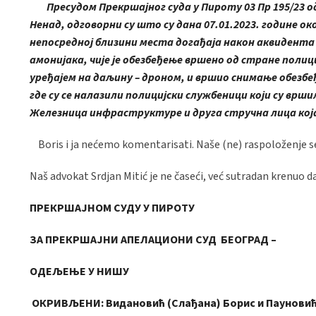
Пресудом Прекршајног суда у Пироту 03 Пр 195/23 о
Ненад, одговорни су што су дана 07.01.2023. године ок
непосредној близини места догађаја након аквидента
амонијака, чије је обезбеђење вршено од стране полиц
уређајем на даљину – дроном, и вршио снимање обезбе
где су се налазили полицијски службеници који су врш
Железница инфраструктуре и друга стручна лица која
Boris i ja nećemo komentarisati. Naše (ne) raspoloženje 
Naš advokat Srdjan Mitić je ne časeći, već sutradan krenuo da
ПРЕКРШАЈНОМ СУДУ У ПИРОТУ
ЗА
ПРЕКРШАЈНИ АПЕЛАЦИОНИ СУД БЕОГРАД –
ОДЕЉЕЊЕ У НИШУ
ОКРИВЉЕНИ:
Видановић (Слађана) Борис и Пауновић 