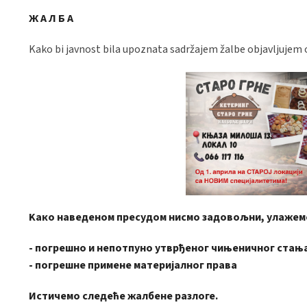
Ж А Л Б А
Kako bi javnost bila upoznata sadržajem žalbe objavljujem 
Kaко наведеном пресудом нисмо задовољни, улажемо
- погрешно и непотпуно утврђеног чињеничног стањ
- погрешне примене материјалног права
Истичемо следеће жалбене разлоге.