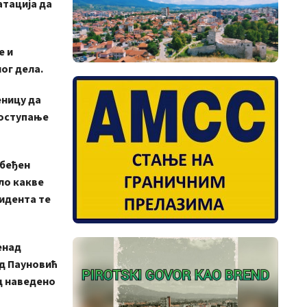
атација да
е и
ог дела.
еницу да
 поступање
збеђен
ило какве
цидента те
енад
ад Пауновић
ед наведено