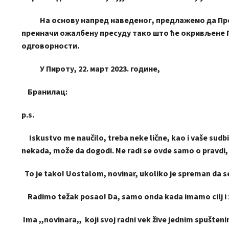
На основу напред наведеног, предлажемо да Прекр
преиначи ожалбену пресуду тако што ће окривљене 
одговорности.
У Пироту, 22. март 2023. године,
Бранилац:
p.s.
Iskustvo me naučilo, treba neke lične, kao i vaše sudbin
nekada, može da dogodi. Ne radi se ovde samo o pravdi, a 
To je tako! Uostalom, novinar, ukoliko je spreman da se b
Radimo težak posao! Da, samo onda kada imamo cilj i
Ima ,,novinara,, koji svoj radni vek žive jednim spušte