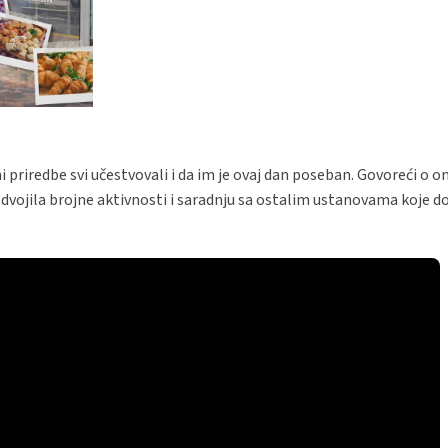
i priredbe svi učestvovali i da im je ovaj dan poseban. Govoreći o 
izdvojila brojne aktivnosti i saradnju sa ostalim ustanovama koje d