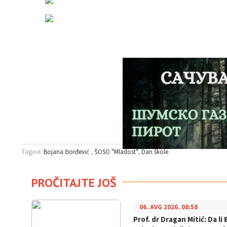
Tagovi:
Bojana Đorđević
ŠOSO "Mladost"
Dan škole
PROČITAJTE JOŠ
06. AVG 2026. 08:58
Prof. dr Dragan Mitić: Da li 