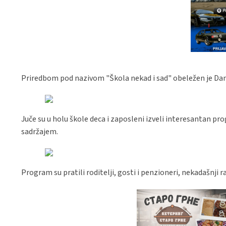
Priredbom pod nazivom "Škola nekad i sad" obeležen je Dan
Juče su u holu škole deca i zaposleni izveli interesantan 
sadržajem.
Program su pratili roditelji, gosti i penzioneri, nekadašnji r