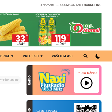
O NAMA
IMPRESSUM
KONTAKT
MARKETING
BRIKE
PROJEKTI
VAŠI OGLASI
RADIO UŽIVO
RADIO
ot Plus Online
Vesti iz Pirota i