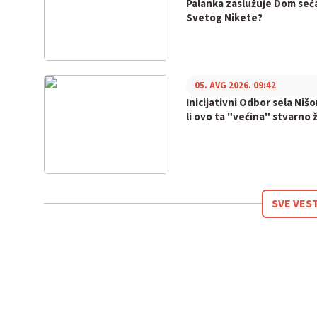
Palanka zaslužuje Dom seć
Svetog Nikete?
05. AVG 2026. 09:42
Inicijativni Odbor sela Nišo
li ovo ta "većina" stvarno ž
SVE VES