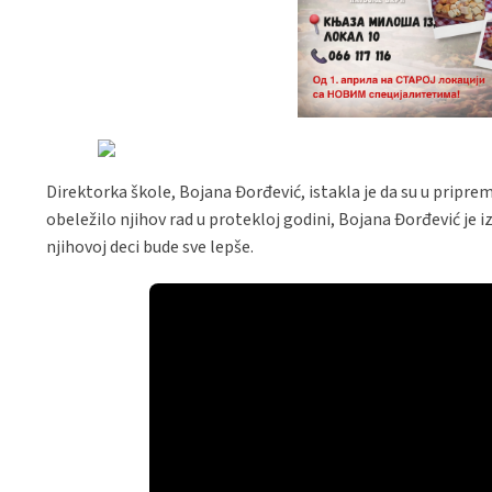
Direktorka škole, Bojana Đorđević, istakla je da su u priprem
obeležilo njihov rad u protekloj godini, Bojana Đorđević je 
njihovoj deci bude sve lepše.