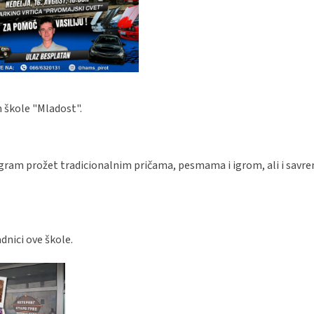
 škole "Mladost".
program prožet tradicionalnim pričama, pesmama i igrom, ali i sav
adnici ove škole.