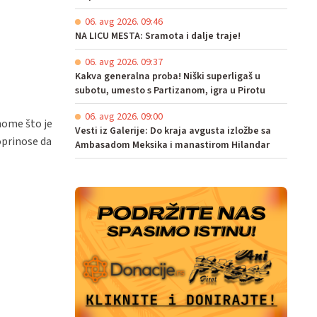
06. avg 2026. 09:46
NA LICU MESTA: Sramota i dalje traje!
06. avg 2026. 09:37
Kakva generalna proba! Niški superligaš u
subotu, umesto s Partizanom, igra u Pirotu
06. avg 2026. 09:00
onome što je
Vesti iz Galerije: Do kraja avgusta izložbe sa
oprinose da
Ambasadom Meksika i manastirom Hilandar