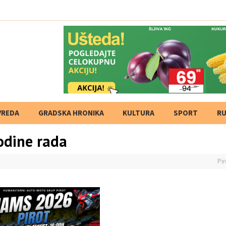
VREDA
GRADSKA HRONIKA
KULTURA
SPORT
RU
odine rada
Pir