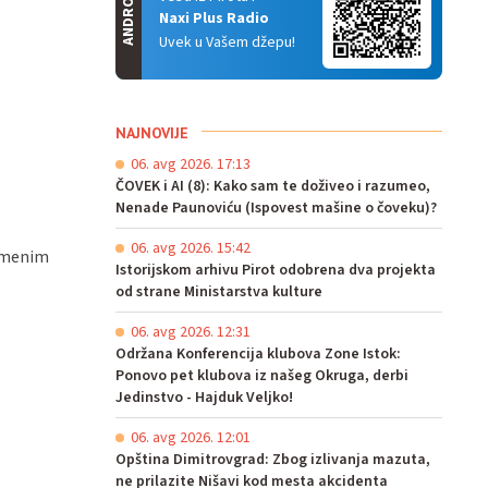
ANDROID
Naxi Plus Radio
Uvek u Vašem džepu!
NAJNOVIJE
06. avg 2026. 17:13
ČOVEK i AI (8): Kako sam te doživeo i razumeo,
Nenade Paunoviću (Ispovest mašine o čoveku)?
06. avg 2026. 15:42
remenim
Istorijskom arhivu Pirot odobrena dva projekta
od strane Ministarstva kulture
06. avg 2026. 12:31
Održana Konferencija klubova Zone Istok:
Ponovo pet klubova iz našeg Okruga, derbi
Jedinstvo - Hajduk Veljko!
06. avg 2026. 12:01
Opština Dimitrovgrad: Zbog izlivanja mazuta,
ne prilazite Nišavi kod mesta akcidenta