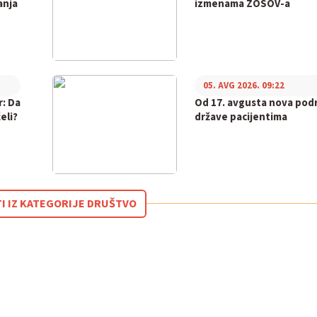
anja
izmenama ZOSOV-a
05. AVG 2026. 09:22
r: Da
Od 17. avgusta nova pod
eli?
države pacijentima
TI IZ KATEGORIJE DRUŠTVO