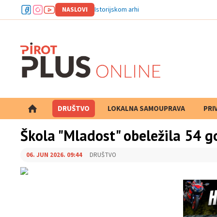
NASLOVI
Istorijskom arhivu Pirot odobren
DRUŠTVO
LOKALNA SAMOUPRAVA
PRETRAGA
PRI
Škola "Mladost" obeležila 54 g
06. JUN 2026. 09:44
DRUŠTVO