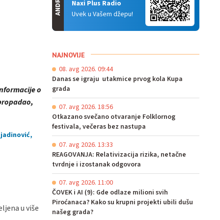
ANDROID
Naxi Plus Radio
Uvek u Vašem džepu!
NAJNOVIJE
08. avg 2026. 09:44
Danas se igraju utakmice prvog kola Kupa
grada
informacije o
 propadao,
07. avg 2026. 18:56
Otkazano svečano otvaranje Folklornog
festivala, večeras bez nastupa
ojadinović,
07. avg 2026. 13:33
REAGOVANJA: Relativizacija rizika, netačne
tvrdnje i izostanak odgovora
07. avg 2026. 11:00
ČOVEK i AI (9): Gde odlaze milioni svih
Piroćanaca? Kako su krupni projekti ubili dušu
ljena u više
našeg grada?