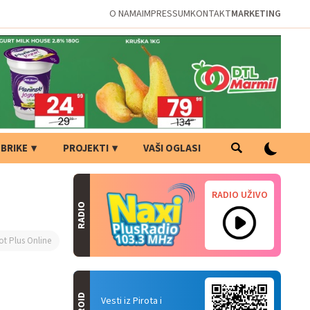
O NAMA
IMPRESSUM
KONTAKT
MARKETING
BRIKE
PROJEKTI
VAŠI OGLASI
RADIO UŽIVO
RADIO
ot Plus Online
Vesti iz Pirota i