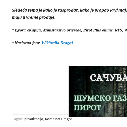
Sledeća tema je kako je rasprodat, kako je propao Prvi ma
maju u vreme prodaje.
* Izvori: eKapija, Ministarstvo privrede, Pirot Plus online, RTS, 
* Naslovna foto:
Wikipedia Dragoš
Tagovi:
privatizacija
Kombinat Dragoš