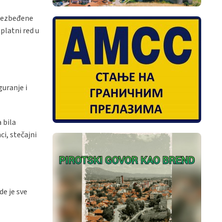
obezbeđene
platni red u
guranje i
 bila
i, stečajni
de je sve