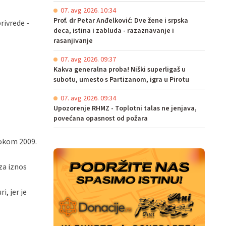
07. avg 2026. 10:34
Prof. dr Petar Anđelković: Dve žene i srpska
rivrede -
deca, istina i zabluda - razaznavanje i
rasanjivanje
07. avg 2026. 09:37
Kakva generalna proba! Niški superligaš u
subotu, umesto s Partizanom, igra u Pirotu
07. avg 2026. 09:34
Upozorenje RHMZ - Toplotni talas ne jenjava,
povećana opasnost od požara
tokom 2009.
za iznos
, jer je