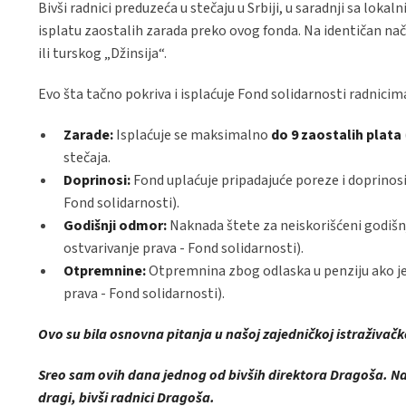
Bivši radnici preduzeća u stečaju u Srbiji, u saradnji sa lo
isplatu zaostalih zarada preko ovog fonda. Na identičan nači
ili turskog „Džinsija“.
Evo šta tačno pokriva i isplaćuje Fond solidarnosti radnicim
Zarade:
Isplaćuje se maksimalno
do 9 zaostalih plata
stečaja.
Doprinosi:
Fond uplaćuje pripadajuće poreze i doprinosi
Fond solidarnosti).
Godišnji odmor:
Naknada štete za neiskorišćeni godišnj
ostvarivanje prava - Fond solidarnosti).
Otpremnine:
Otpremnina zbog odlaska u penziju ako je 
prava - Fond solidarnosti).
Ovo su bila osnovna pitanja u našoj zajedničkoj istraživačk
Sreo sam ovih dana jednog od bivših direktora Dragoša. Na
dragi, bivši radnici Dragoša.