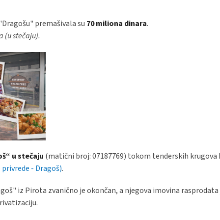
a "Dragošu" premašivala su
70 miliona dinara
.
(u stečaju).
oš“ u stečaju
(matični broj: 07187769) tokom tenderskih krugova k
 privrede - Dragoš)
.
oš" iz Pirota zvanično je okončan, a njegova imovina rasprodata j
ivatizaciju.