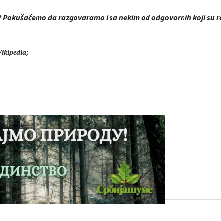
j? Pokušaćemo da razgovaramo i sa nekim od odgovornih koji su r
Wikipedia;