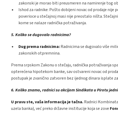
zakonski je morao biti preusmeren na namirenje tog o
Ishod za radnike: Pošto dobijeni novac od prodaje nije 
poverioce u stečajnoj masi nije preostalo ništa. Stečaj
kome se nalaze radnička potraživanja.
5. Koliko se dugovalo radnicima?
Dug prema radnicima:
Radnicima se dugovalo više mili
zakonskih otpremnina.
Prema srpskom Zakonu o stečaju, radnička potraživanja spa
opterećena hipotekom banke, sav ostvareni novac od prodaje 
postupak je zvanično zatvoren bez ijednog dinara isplate za
6. Koliko znamo, radnici su akcijom Sindikata u Pirotu jed
U pravu ste, vaša informacija je tačna.
Radnici Kombinata „
uzela banka), već preko državne institucije koja se zove
Fond