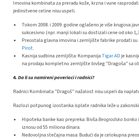
Imovina kombinata za preradu kože, krzna i vune rasprodata
jedinstvene celine nisu uspeli.
Tokom 2008. i 2009. godine oglašeno je više krugova jav
sukcesivno (npr. manji lokali su dostizali cene od oko 1,
Preostala glavna imovina i zemljište fabrike prodati su
Pirot
.
Kasnija sudbina zemljišta: Kompanija
Tigar AD
je kasni
na prodaju kompletno zemljište bivšeg "Dragoša" sa ob
4
. Da li su namireni poverioci i radnici?
Radnici Kombinata "Dragoš" nažalost nisu uspeli da naplate
Razlozi potpunog izostanka isplate radnika leže u zakonskim
Hipoteka banke kao prepreka: Bivša
Beogradska banka
iznosu od 55 miliona dinara.
Nedovoljna stečajna masa: Budući da je celokupna preos