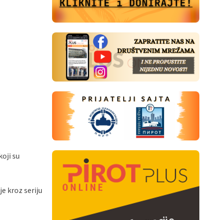
oji su
e kroz seriju