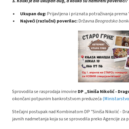
3
. Koliki je bio ukupan dug, a koliko su namireni poverioci?
Ukupan dug:
Prijavljena i priznata potraživanja prem
Najveći (razlučni) poverilac:
Državna
Beogradska banka 
Sprovodila se rasprodaja imovine
DP „Siniša Nikolić - Drag
okončani potpunim bankrotstvom preduzeća
(Ministarstvo
Stečajni postupak nad Kombinatom DP "Siniša Nikolić - Drag
javnih nadmetanja koja su se sprovodila preko Agencije za pr