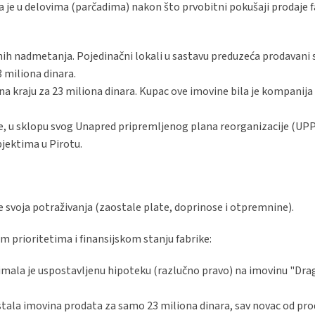
 je u delovima (parčadima) nakon što prvobitni pokušaji prodaje f
nih nadmetanja. Pojedinačni lokali u sastavu preduzeća prodavani 
3 miliona dinara.
 na kraju za 23 miliona dinara. Kupac ove imovine bila je kompanija
je, u sklopu svog Unapred pripremljenog plana reorganizacije (UPP
jektima u Pirotu.
 svoja potraživanja (zaostale plate, doprinose i otpremnine).
 prioritetima i finansijskom stanju fabrike:
imala je uspostavljenu hipoteku (razlučno pravo) na imovinu "Dra
tala imovina prodata za samo 23 miliona dinara, sav novac od pro