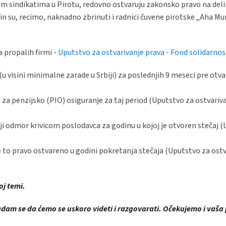
kalnim sindikatima u Pirotu, redovno ostvaruju zakonsko pravo na del
n su, recimo, naknadno zbrinuti i radnici čuvene pirotske „Aha Mur
a propalih firmi -
Uputstvo za ostvarivanje prava - Fond solidarnos
(u visini minimalne zarade u Srbiji) za poslednjih 9 meseci pre otv
 za penzijsko (PIO) osiguranje za taj period (Uputstvo za ostvariva
i odmor krivicom poslodavca za godinu u kojoj je otvoren stečaj 
to pravo ostvareno u godini pokretanja stečaja (Uputstvo za ostv
oj temi.
dam se da ćemo se uskoro videti i razgovarati. Očekujemo i vaša 