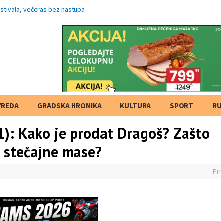
stivala, večeras bez nastupa
VREDA
GRADSKA HRONIKA
KULTURA
SPORT
RU
1): Kako je prodat Dragoš? Zašto
iz stečajne mase?
Pir