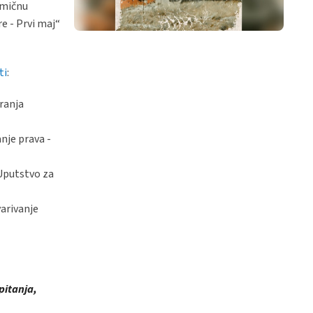
imičnu
e - Prvi maj“
ti
:
aranja
nje prava -
(Uputstvo za
arivanje
pitanja,