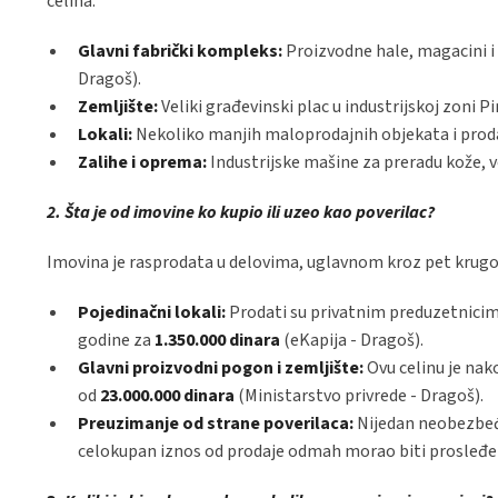
celina:
Glavni fabrički kompleks:
Proizvodne hale, magacini i 
Dragoš).
Zemljište:
Veliki građevinski plac u industrijskoj zoni Pi
Lokali:
Nekoliko manjih maloprodajnih objekata i prodav
Zalihe i oprema:
Industrijske mašine za preradu kože, v
2. Šta je od imovine ko kupio ili uzeo kao poverilac?
Imovina je rasprodata u delovima, uglavnom kroz pet krugov
Pojedinačni lokali:
Prodati su privatnim preduzetnicim
godine za
1.350.000 dinara
(eKapija - Dragoš).
Glavni proizvodni pogon i zemljište:
Ovu celinu je nak
od
23.000.000 dinara
(Ministarstvo privrede - Dragoš).
Preuzimanje od strane poverilaca:
Nijedan neobezbeđen
celokupan iznos od prodaje odmah morao biti prosleđen