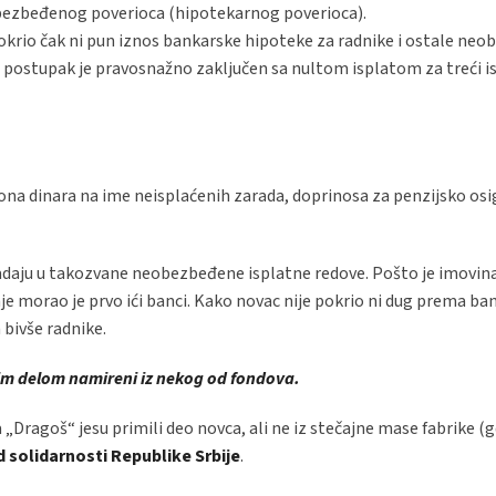
bezbeđenog poverioca (hipotekarnog poverioca).
pokrio čak ni pun iznos bankarske hipoteke za radnike i ostale ne
ni postupak je pravosnažno zaključen sa nultom isplatom za treći is
ona dinara na ime neisplaćenih zarada, doprinosa za penzijsko osi
daju u takozvane neobezbeđene isplatne redove. Pošto je imovina
morao je prvo ići banci. Kako novac nije pokrio ni dug prema banc
 bivše radnike.
nim delom namireni iz nekog od fondova.
Dragoš“ jesu primili deo novca, ali ne iz stečajne mase fabrike (g
 solidarnosti Republike Srbije
.