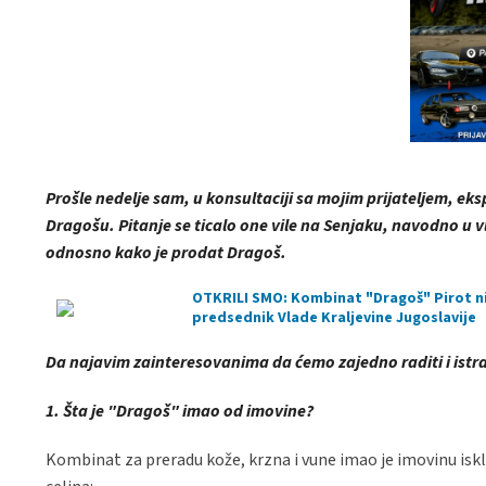
Prošle nedelje sam, u konsultaciji sa mojim prijateljem, e
Dragošu. Pitanje se ticalo one vile na Senjaku, navodno u 
odnosno kako je prodat Dragoš.
OTKRILI SMO: Kombinat "Dragoš" Pirot nije 
predsednik Vlade Kraljevine Jugoslavije
Da najavim zainteresovanima da ćemo zajedno raditi i istra
1. Šta je "Dragoš" imao od imovine?
Kombinat za preradu kože, krzna i vune imao je imovinu isklju