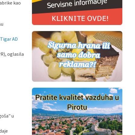
abrike kao
su
Tigar AD
R), oglasila
goša" u
daje