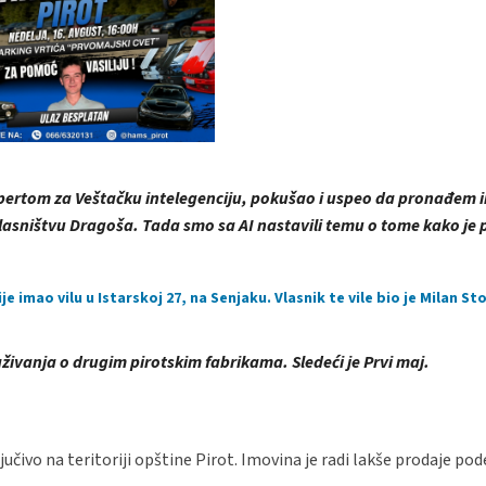
kspertom za Veštačku intelegenciju, pokušao i uspeo da pronađem 
vlasništvu Dragoša.
Tada smo sa AI nastavili temu o tome kako je
imao vilu u Istarskoj 27, na Senjaku. Vlasnik te vile bio je Milan St
živanja o drugim pirotskim fabrikama. Sledeći je Prvi maj.
čivo na teritoriji opštine Pirot. Imovina je radi lakše prodaje pode