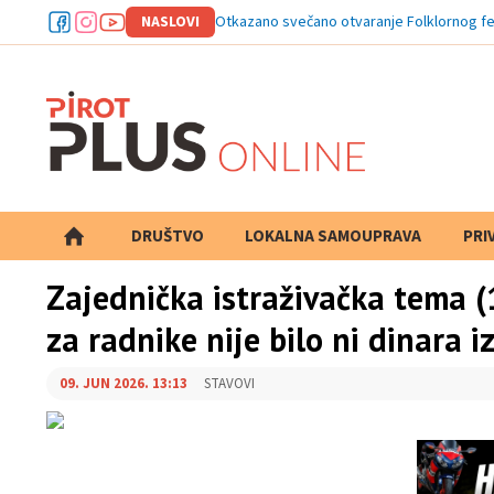
NASLOVI
Otkazano svečano otvaranje Folklornog fe
DRUŠTVO
LOKALNA SAMOUPRAVA
PRETRAGA
PRI
Zajednička istraživačka tema (
za radnike nije bilo ni dinara 
09. JUN 2026. 13:13
STAVOVI