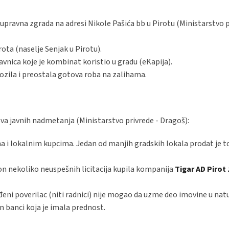
upravna zgrada na adresi Nikole Pašića bb u Pirotu (Ministarstvo p
rota (naselje Senjak u Pirotu).
nica koje je kombinat koristio u gradu (eKapija).
ozila i preostala gotova roba na zalihama.
a javnih nadmetanja (Ministarstvo privrede - Dragoš):
a i lokalnim kupcima. Jedan od manjih gradskih lokala prodat je 
on nekoliko neuspešnih licitacija kupila kompanija
Tigar AD Pirot
i poverilac (niti radnici) nije mogao da uzme deo imovine u naturi
 banci koja je imala prednost.