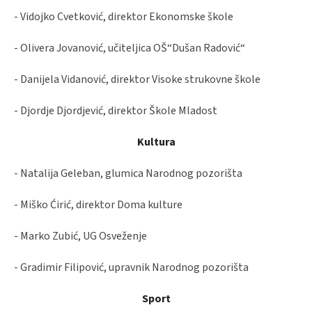
- Vidojko Cvetković, direktor Ekonomske škole
- Olivera Jovanović, učiteljica OŠ“Dušan Radović“
- Danijela Vidanović, direktor Visoke strukovne škole
- Djordje Djordjević, direktor Škole Mladost
Kultura
- Natalija Geleban, glumica Narodnog pozorišta
- Miško Ćirić, direktor Doma kulture
- Marko Zubić, UG Osveženje
- Gradimir Filipović, upravnik Narodnog pozorišta
Sport