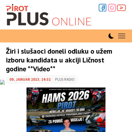
Žiri i slušaoci doneli odluku o užem
izboru kandidata u akciji Ličnost
godine **Video**
09. JANUAR 2013. 14:32
PLUS RADIO