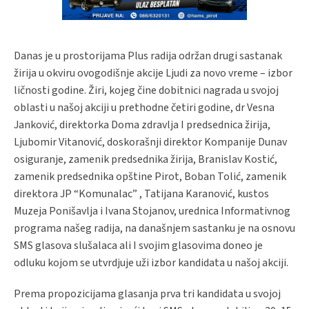
Danas je u prostorijama Plus radija održan drugi sastanak
žirija u okviru ovogodišnje akcije Ljudi za novo vreme – izbor
ličnosti godine. Žiri, kojeg čine dobitnici nagrada u svojoj
oblasti u našoj akciji u prethodne četiri godine, dr Vesna
Janković, direktorka Doma zdravlja I predsednica žirija,
Ljubomir Vitanović, doskorašnji direktor Kompanije Dunav
osiguranje, zamenik predsednika žirija, Branislav Kostić,
zamenik predsednika opštine Pirot, Boban Tolić, zamenik
direktora JP “Komunalac” , Tatijana Karanović, kustos
Muzeja Ponišavlja i Ivana Stojanov, urednica Informativnog
programa našeg radija, na današnjem sastanku je na osnovu
SMS glasova slušalaca ali I svojim glasovima doneo je
odluku kojom se utvrdjuje uži izbor kandidata u našoj akciji.
Prema propozicijama glasanja prva tri kandidata u svojoj