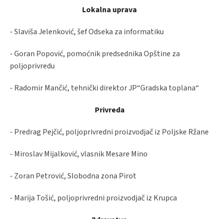
Lokalna uprava
- Slaviša Jelenković, šef Odseka za informatiku
- Goran Popović, pomoćnik predsednika Opštine za
poljoprivredu
- Radomir Mančić, tehnički direktor JP“Gradska toplana“
Privreda
- Predrag Pejčić, poljoprivredni proizvodjač iz Poljske Ržane
- Miroslav Mijalković, vlasnik Mesare Mino
- Zoran Petrović, Slobodna zona Pirot
- Marija Tošić, poljoprivredni proizvodjač iz Krupca