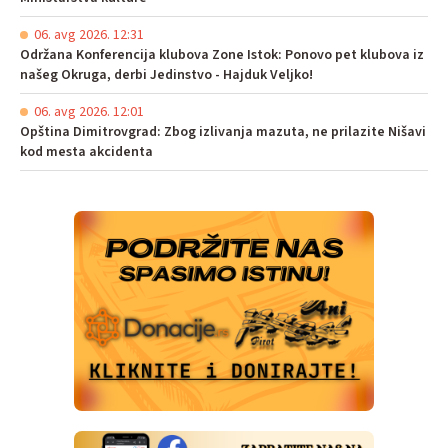
06. avg 2026. 12:31
Održana Konferencija klubova Zone Istok: Ponovo pet klubova iz
našeg Okruga, derbi Jedinstvo - Hajduk Veljko!
06. avg 2026. 12:01
Opština Dimitrovgrad: Zbog izlivanja mazuta, ne prilazite Nišavi
kod mesta akcidenta