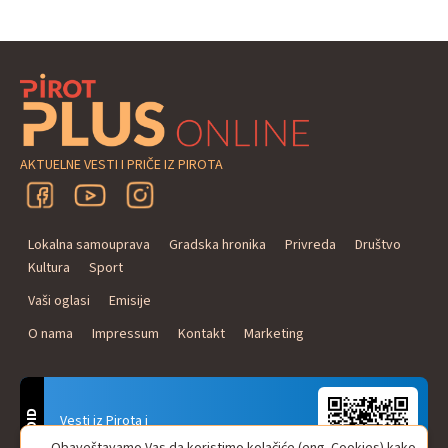
AKTUELNE VESTI I PRIČE IZ PIROTA
Lokalna samouprava
Gradska hronika
Privreda
Društvo
Kultura
Sport
Vaši oglasi
Emisije
O nama
Impressum
Kontakt
Marketing
ANDROID
Vesti iz Pirota i
Naxi Plus Radio