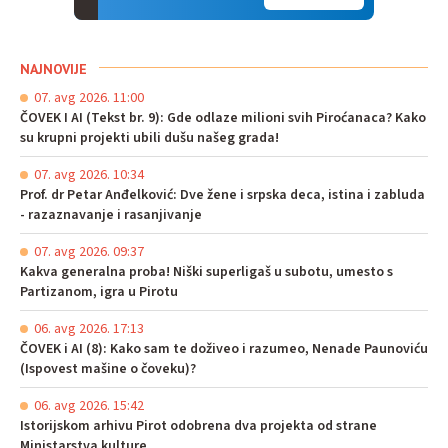
NAJNOVIJE
07. avg 2026. 11:00
ČOVEK I AI (Tekst br. 9): Gde odlaze milioni svih Piroćanaca? Kako
su krupni projekti ubili dušu našeg grada!
07. avg 2026. 10:34
Prof. dr Petar Anđelković: Dve žene i srpska deca, istina i zabluda
- razaznavanje i rasanjivanje
07. avg 2026. 09:37
Kakva generalna proba! Niški superligaš u subotu, umesto s
Partizanom, igra u Pirotu
06. avg 2026. 17:13
ČOVEK i AI (8): Kako sam te doživeo i razumeo, Nenade Paunoviću
(Ispovest mašine o čoveku)?
06. avg 2026. 15:42
Istorijskom arhivu Pirot odobrena dva projekta od strane
Ministarstva kulture