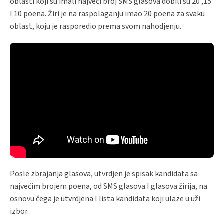
oblasti koji su imali najveći broj SMS glasova dobili su 20 ,15
I 10 poena. Žiri je na raspolaganju imao 20 poena za svaku
oblast, koju je rasporedio prema svom nahodjenju.
Posle zbrajanja glasova, utvrdjen je spisak kandidata sa
najvećim brojem poena, od SMS glasova I glasova žirija, na
osnovu čega je utvrdjena I lista kandidata koji ulaze u uži
izbor.