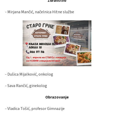
Zdravstvo
- Mirjana Mančić, načelnica Hitne službe
- Dušica Mijalković, onkolog
- Sava Rančić, ginekolog
Obrazovanje
- Vladica Tošić, profesor Gimnazije