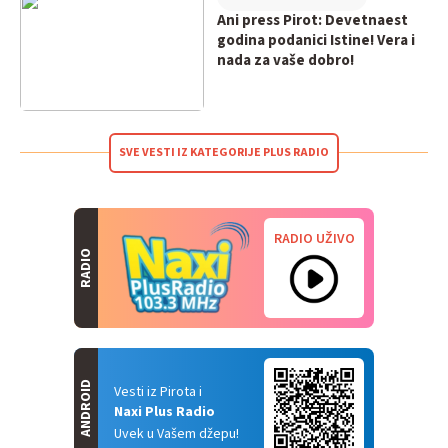
Ani press Pirot: Devetnaest
godina podanici Istine! Vera i
nada za vaše dobro!
SVE VESTI IZ KATEGORIJE PLUS RADIO
RADIO UŽIVO
RADIO
ANDROID
Vesti iz Pirota i
Naxi Plus Radio
Uvek u Vašem džepu!