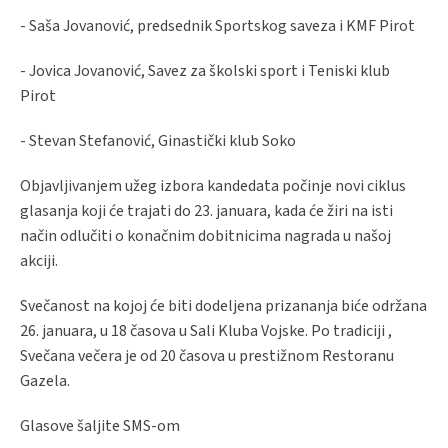
- Saša Jovanović, predsednik Sportskog saveza i KMF Pirot
- Jovica Jovanović, Savez za školski sport i Teniski klub
Pirot
- Stevan Stefanović, Ginastički klub Soko
Objavljivanjem užeg izbora kandedata počinje novi ciklus
glasanja koji će trajati do 23. januara, kada će žiri na isti
način odlučiti o konačnim dobitnicima nagrada u našoj
akciji.
Svečanost na kojoj će biti dodeljena prizananja biće održana
26. januara, u 18 časova u Sali Kluba Vojske. Po tradiciji ,
Svečana večera je od 20 časova u prestižnom Restoranu
Gazela.
Glasove šaljite SMS-om