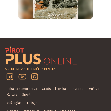
AKTUELNE VESTI I PRIČE IZ PIROTA
Lokalna samouprava
Gradska hronika
Privreda
Društvo
Kultura
Sport
Vaši oglasi
Emisije
O nama
Impressum
Kontakt
Marketing