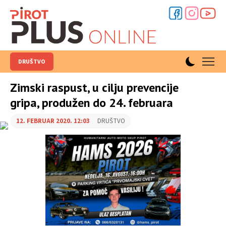
DRUŠTVO
Zimski raspust, u cilju prevencije
gripa, produžen do 24. februara
12. FEBRUAR 2020. 12:03
DRUŠTVO