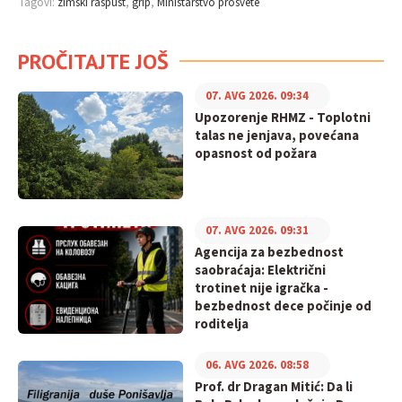
Tagovi:
zimski raspust
grip
Ministarstvo prosvete
PROČITAJTE JOŠ
07. AVG 2026. 09:34
Upozorenje RHMZ - Toplotni
talas ne jenjava, povećana
opasnost od požara
07. AVG 2026. 09:31
Agencija za bezbednost
saobraćaja: Električni
trotinet nije igračka -
bezbednost dece počinje od
roditelja
06. AVG 2026. 08:58
Prof. dr Dragan Mitić: Da li