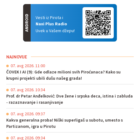
ANDROID
Vesti iz Pirota i
Naxi Plus Radio
Uvek u Vašem džepu!
NAJNOVIJE
07. avg 2026. 11:00
ČOVEK I AI (9): Gde odlaze milioni svih Piroćanaca? Kako su
krupni projekti ubili dušu našeg grada!
07. avg 2026. 10:34
Prof. dr Petar Anđelković: Dve žene i srpska deca, istina i zabluda
- razaznavanje i rasanjivanje
07. avg 2026. 09:37
Kakva generalna proba! Niški superligaš u subotu, umesto s
Partizanom, igra u Pirotu
07. avg 2026. 09:34