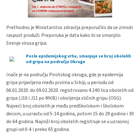
Prethodno je Ministarstvo zdravlja preporučilo da se zimski
raspust produži. Preporuka je data kako bi se smanjilo
širenje virusa gripa.
Posle epidemijskog vrha, smanjuje se broj obolelih
od gripa na području Okruga
Inače je na području Pirotskog okruga, gde je epidemija
gripa prijavljena među prvima u Srbiji, u periodu od
06.01.2020. do 09.02.2020. registrovano 4.140 lica obolelih od
gripa (J10 i J11 po MКB) i oboljenja sličnih gripu (OSG).
Najveći broj obolelih je među predškolskom i školskom
decom, u uzrastu od 5-14 godina, potom 15 do 29 godina i 30
do 64 godina. Najniži broj obolelih registruje se u uzrasnoj
grupi od 0-4 i preko 65 godina.