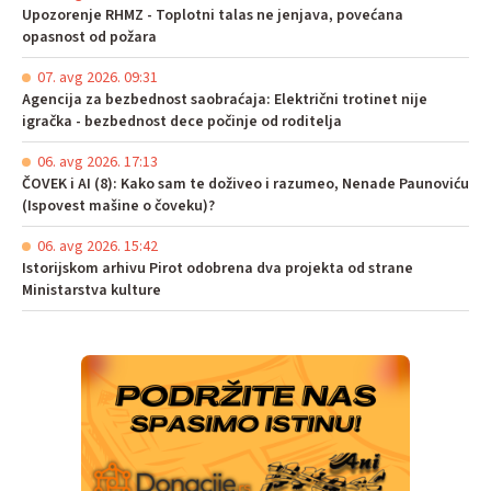
Upozorenje RHMZ - Toplotni talas ne jenjava, povećana
opasnost od požara
07. avg 2026. 09:31
Agencija za bezbednost saobraćaja: Električni trotinet nije
igračka - bezbednost dece počinje od roditelja
06. avg 2026. 17:13
ČOVEK i AI (8): Kako sam te doživeo i razumeo, Nenade Paunoviću
(Ispovest mašine o čoveku)?
06. avg 2026. 15:42
Istorijskom arhivu Pirot odobrena dva projekta od strane
Ministarstva kulture