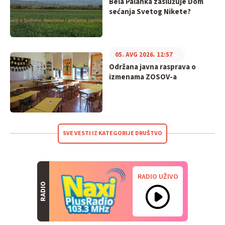
Bela Palanka zaslužuje Dom
sećanja Svetog Nikete?
05. AVG 2026. 12:57
Održana javna rasprava o
izmenama ZOSOV-a
SVE VESTI IZ KATEGORIJE DRUŠTVO
RADIO UŽIVO
RADIO