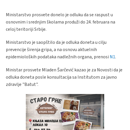
Ministarstvo prosvete donelo je odluku da se raspust u
osnovnim i srednjim školama produži do 24. februara na
celoj teritoriji Srbije.
Ministarstvo je saopštilo da je odluka doneta u cilju
prevencije širenja gripa, a na osnovu aktuelnih
epidemioloških podataka nadležnih organa, prenosi
N1
.
Ministar prosvete Mladen Šarčević kazao je za Novosti da je
odluka doneta posle konsultacija sa Institutom za javno
zdravlje "Batut".