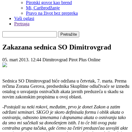
Pirotski govor kao brend
Mi, Caribrodžanje
Pravo na život bez prepreka
Vaši oglasi
Pretraga
Pretražite
Zakazana sednica SO Dimitrovgrad
05. mart 2013. 12:44
Dimitrovgrad
Pirot Plus Online
Sednica SO Dimitrovgrad biće održana u četvrtak, 7. marta. Prema
rečima Zorana Gerova, predsednika Skupštine odlučivaće se između
ostalog o usvajanju osnivačkih akata javnih preduzeća u skadu sa
novim zakonskim propisima u ovoj oblasti.
-Postojali su neki rokovi, međutim, prvo je donet Zakon a zatim
održani seminari. SKGO je skoro definisala formu i oblik akata o
osnivanju, odnosno izmenama i dopunama akata o osnivanju tako
da smo mi sačekali sa donošenjem istih. I to će biti ovog puta
centralna grupa tačaka, gde ćemo za četiri preduzećaa usvojiti akte