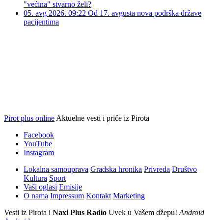
"većina" stvarno želi?
05. avg 2026. 09:22
Od 17. avgusta nova podrška države
pacijentima
Pirot plus online
Aktuelne vesti i priče iz Pirota
Facebook
YouTube
Instagram
Lokalna samouprava
Gradska hronika
Privreda
Društvo
Kultura
Sport
Vaši oglasi
Emisije
O nama
Impressum
Kontakt
Marketing
Vesti iz Pirota i
Naxi Plus Radio
Uvek u Vašem džepu!
Android