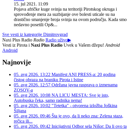
15. jul 2021. 11:09
Pojava afričke kuge svinja na teritoriji Pirotskog okruga i
sprovođenje mera za suzbijanje ove bolesti uticale su na
drastično smanjenje broja svinja na ovom području. Kada smo
nedavno posetili Op&...
Sve vesti iz kategorije Dimitrovgrad
Naxi Plus Radio
Radio
Radio uživo
▶
Vesti iz Pirota i
Naxi Plus Radio
Uvek u Vašem džepu!
Android
Android
Najnovije
05. avg 2026. 13:22
Manifest ANI PRESS-a: 20 godina
čistog obraza na braniku Pirota i Istine
05. avg 2026. 12:57
Održana javna rasprava o izmenama
ZOSOV-a
05. avg 2026. 10:08
NA LICU MESTA: Sve je isto,
Autobuska čeka, samo radnika nema!
05. avg 2026. 10:02
"Tetetka" - otvorena izložba Joškina
Šiljana
05. avg 2026. 09:46
Šta je ovo, da li neko zna: Zelena staza,
rečica ili...
05. avg 2026. 09:42
Inicijativni Odbor sela Nišor: Da li ovo ta