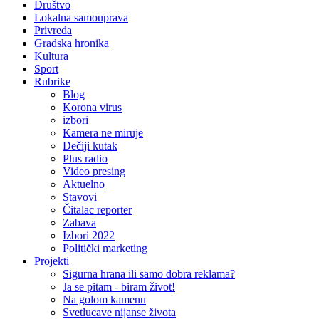
Društvo
Lokalna samouprava
Privreda
Gradska hronika
Kultura
Sport
Rubrike
Blog
Korona virus
izbori
Kamera ne miruje
Dečiji kutak
Plus radio
Video presing
Aktuelno
Stavovi
Čitalac reporter
Zabava
Izbori 2022
Politički marketing
Projekti
Sigurna hrana ili samo dobra reklama?
Ja se pitam - biram život!
Na golom kamenu
Svetlucave nijanse života