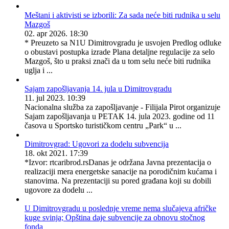
Meštani i aktivisti se izborili: Za sada neće biti rudnika u selu
Mazgoš
02. apr 2026. 18:30
* Preuzeto sa N1U Dimitrovgradu je usvojen Predlog odluke
o obustavi postupka izrade Plana detaljne regulacije za selo
Mazgoš, što u praksi znači da u tom selu neće biti rudnika
uglja i ...
Sajam zapošljavanja 14. jula u Dimitrovgradu
11. jul 2023. 10:39
Nacionalna služba za zapošljavanje - Filijala Pirot organizuje
Sajam zapošljavanja u PETAК 14. jula 2023. godine od 11
časova u Sportsko turističkom centru „Park“ u ...
Dimitrovgrad: Ugovori za dodelu subvencija
18. okt 2021. 17:39
*Izvor: rtcaribrod.rsDanas je održana Javna prezentacija o
realizaciji mera energetske sanacije na porodičnim kućama i
stanovima. Na prezentaciji su pored građana koji su dobili
ugovore za dodelu ...
U Dimitrovgradu u poslednje vreme nema slučajeva afričke
kuge svinja; Opština daje subvencije za obnovu stočnog
fonda