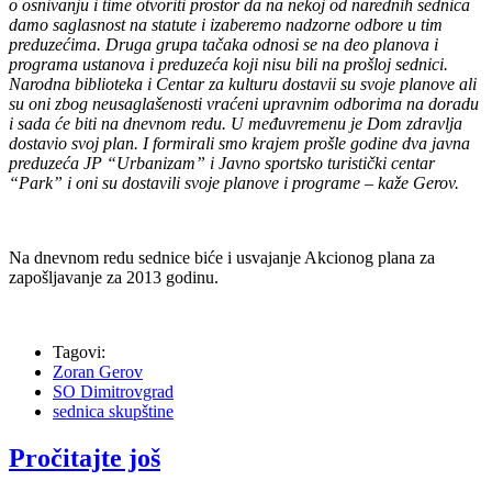
o osnivanju i time otvoriti prostor da na nekoj od narednih sednica
damo saglasnost na statute i izaberemo nadzorne odbore u tim
preduzećima. Druga grupa tačaka odnosi se na deo planova i
programa ustanova i preduzeća koji nisu bili na prošloj sednici.
Narodna biblioteka i Centar za kulturu dostavii su svoje planove ali
su oni zbog neusaglašenosti vraćeni upravnim odborima na doradu
i sada će biti na dnevnom redu. U međuvremenu je Dom zdravlja
dostavio svoj plan. I formirali smo krajem prošle godine dva javna
preduzeća JP “Urbanizam” i Javno sportsko turistički centar
“Park” i oni su dostavili svoje planove i programe – kaže Gerov.
Na dnevnom redu sednice biće i usvajanje Akcionog plana za
zapošljavanje za 2013 godinu.
Tagovi:
Zoran Gerov
SO Dimitrovgrad
sednica skupštine
Pročitajte još