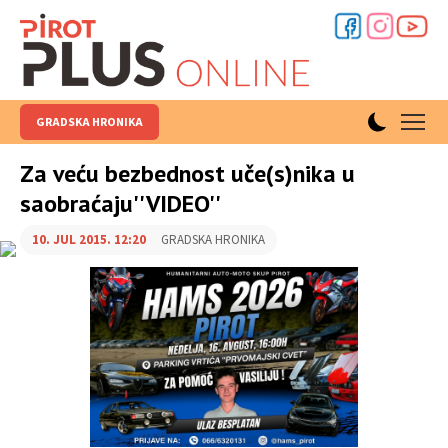
GRADSKA HRONIKA
Za veću bezbednost uče(s)nika u
saobraćaju''VIDEO''
10. JUL 2015. 12:20
GRADSKA HRONIKA