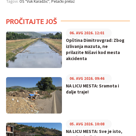
Tagovi:
OŠ "Vuk Karadžić"
Pešački prelaz
PROČITAJTE JOŠ
06. AVG 2026. 12:01
Opština Dimitrovgrad: Zbog
izlivanja mazuta, ne
prilazite Nišavi kod mesta
akcidenta
06. AVG 2026. 09:46
NA LICU MESTA: Sramota i
dalje traje!
05. AVG 2026. 10:08
NA LICU MESTA: Sve je isto,