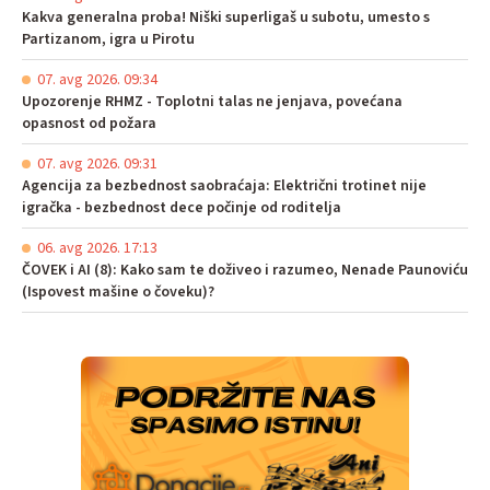
Kakva generalna proba! Niški superligaš u subotu, umesto s
Partizanom, igra u Pirotu
07. avg 2026. 09:34
Upozorenje RHMZ - Toplotni talas ne jenjava, povećana
opasnost od požara
07. avg 2026. 09:31
Agencija za bezbednost saobraćaja: Električni trotinet nije
igračka - bezbednost dece počinje od roditelja
06. avg 2026. 17:13
ČOVEK i AI (8): Kako sam te doživeo i razumeo, Nenade Paunoviću
(Ispovest mašine o čoveku)?