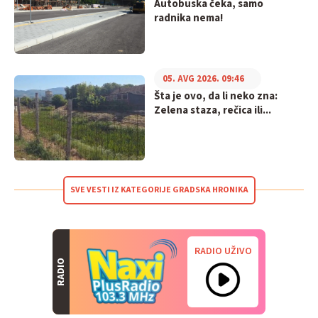
Autobuska čeka, samo
radnika nema!
05. AVG 2026. 09:46
Šta je ovo, da li neko zna:
Zelena staza, rečica ili...
SVE VESTI IZ KATEGORIJE GRADSKA HRONIKA
RADIO UŽIVO
RADIO