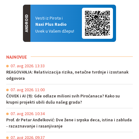
ANDROID
Vesti iz Pirota i
Naxi Plus Radio
Uvek u Vašem džepu!
NAJNOVIJE
07. avg 2026. 13:33
REAGOVANJA: Relativizacija rizika, netačne tvrdnje i izostanak
odgovora
07. avg 2026. 11:00
ČOVEK i AI (9): Gde odlaze milioni svih Piroćanaca? Kako su
krupni projekti ubili dušu našeg grada?
07. avg 2026. 10:34
Prof. dr Petar Anđelković: Dve žene i srpska deca, istina i zabluda
- razaznavanje i rasanjivanje
07. avg 2026. 09:37