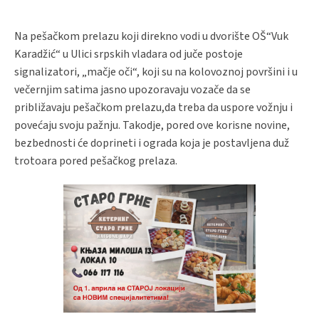
Na pešačkom prelazu koji direkno vodi u dvorište OŠ“Vuk
Karadžić“ u Ulici srpskih vladara od juče postoje
signalizatori, „mačje oči“, koji su na kolovoznoj površini i u
večernjim satima jasno upozoravaju vozače da se
približavaju pešačkom prelazu,da treba da uspore vožnju i
povećaju svoju pažnju. Takodje, pored ove korisne novine,
bezbednosti će doprineti i ograda koja je postavljena duž
trotoara pored pešačkog prelaza.