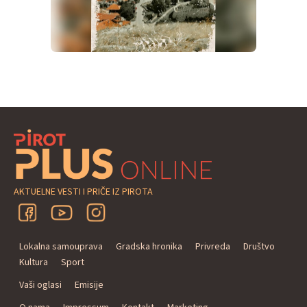
AKTUELNE VESTI I PRIČE IZ PIROTA
Lokalna samouprava
Gradska hronika
Privreda
Društvo
Kultura
Sport
Vaši oglasi
Emisije