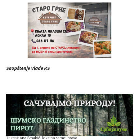
Saopštenje Vlade RS
Tagovi:
Ana Brnabić
lokalna samouprava