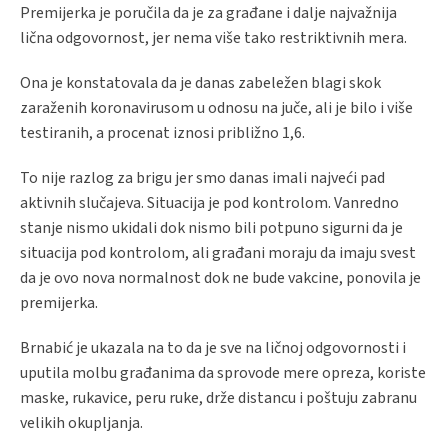
Premijerka je poručila da je za građane i dalje najvažnija
lična odgovornost, jer nema više tako restriktivnih mera.
Ona je
konstatovala
da je danas zabeležen blagi skok
zaraženih koronavirusom u odnosu na juče, ali je bilo i više
testiranih, a procenat iznosi približno 1,6.
To nije razlog za brigu jer smo danas imali najveći pad
aktivnih slučajeva. Situacija je pod kontrolom. Vanredno
stanje nismo ukidali dok nismo bili potpuno sigurni da je
situacija pod kontrolom, ali građani moraju da imaju svest
da je ovo nova normalnost dok ne bude vakcine, ponovila je
premijerka.
Brnabić je ukazala na to da je sve na ličnoj odgovornosti i
uputila molbu građanima da sprovode mere opreza, koriste
maske, rukavice, peru ruke, drže distancu i poštuju zabranu
velikih okupljanja.