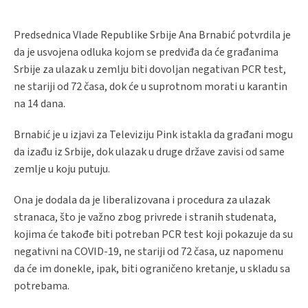
Predsednica Vlade Republike Srbije Ana Brnabić potvrdila je
da je usvojena odluka kojom se predviđa da će građanima
Srbije za ulazak u zemlju biti dovoljan negativan
PCR
test,
ne stariji od 72 časa, dok će u suprotnom morati u karantin
na 14 dana.
Brnabić je u izjavi za Televiziju Pink istakla da građani mogu
da izađu iz Srbije, dok ulazak u druge države zavisi od same
zemlje u koju putuju.
Ona je dodala da je liberalizovana i procedura za ulazak
stranaca, što je važno zbog privrede i stranih studenata,
kojima će takođe biti potreban
PCR
test
koji pokazuje da su
negativni na
COVID-19,
ne stariji od 72 časa, uz napomenu
da će im donekle, ipak, biti ograničeno kretanje, u skladu sa
potrebama.