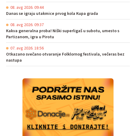
08. avg 2026. 09:44
Danas se igraju utakmice prvog kola Kupa grada
08. avg 2026. 09:37
Kakva generalna proba! Niški superligaš u subotu, umesto s
Partizanom, igra u Pirotu
07. avg 2026. 18:56
Otkazano svečano otvaranje Folklornog festivala, večeras bez
nastupa