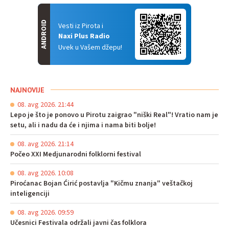
ANDROID
Vesti iz Pirota i
Naxi Plus Radio
Uvek u Vašem džepu!
NAJNOVIJE
08. avg 2026. 21:44
Lepo je što je ponovo u Pirotu zaigrao "niški Real"! Vratio nam je
setu, ali i nadu da će i njima i nama biti bolje!
08. avg 2026. 21:14
Počeo XXI Medjunarodni folklorni festival
08. avg 2026. 10:08
Piroćanac Bojan Ćirić postavlja "Kičmu znanja" veštačkoj
inteligenciji
08. avg 2026. 09:59
Učesnici Festivala održali javni čas folklora