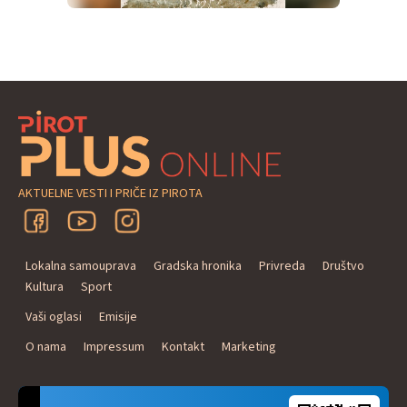
AKTUELNE VESTI I PRIČE IZ PIROTA
Lokalna samouprava
Gradska hronika
Privreda
Društvo
Kultura
Sport
Vaši oglasi
Emisije
O nama
Impressum
Kontakt
Marketing