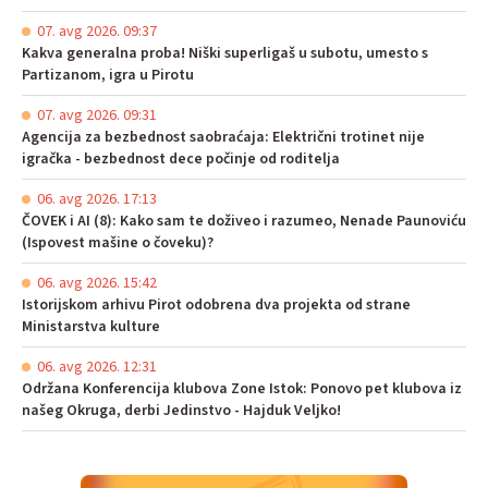
07. avg 2026. 09:37
Kakva generalna proba! Niški superligaš u subotu, umesto s
Partizanom, igra u Pirotu
07. avg 2026. 09:31
Agencija za bezbednost saobraćaja: Električni trotinet nije
igračka - bezbednost dece počinje od roditelja
06. avg 2026. 17:13
ČOVEK i AI (8): Kako sam te doživeo i razumeo, Nenade Paunoviću
(Ispovest mašine o čoveku)?
06. avg 2026. 15:42
Istorijskom arhivu Pirot odobrena dva projekta od strane
Ministarstva kulture
06. avg 2026. 12:31
Održana Konferencija klubova Zone Istok: Ponovo pet klubova iz
našeg Okruga, derbi Jedinstvo - Hajduk Veljko!