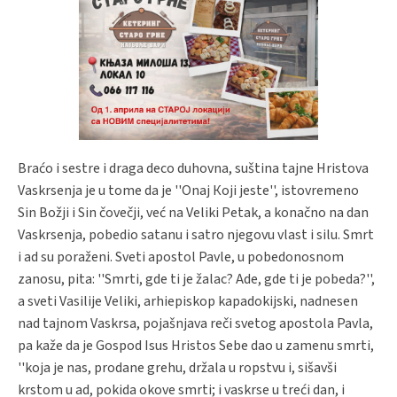
Braćo i sestre i draga deco duhovna, suština tajne Hristova
Vaskrsenja je u tome da je ''Onaj Кoji jeste'', istovremeno
Sin Božji i Sin čovečji, već na Veliki Petak, a konačno na dan
Vaskrsenja, pobedio satanu i satro njegovu vlast i silu. Smrt
i ad su poraženi. Sveti apostol Pavle, u pobedonosnom
zanosu, pita: ''Smrti, gde ti je žalac? Ade, gde ti je pobeda?'',
a sveti Vasilije Veliki, arhiepiskop kapadokijski, nadnesen
nad tajnom Vaskrsa, pojašnjava reči svetog apostola Pavla,
pa kaže da je Gospod Isus Hristos Sebe dao u zamenu smrti,
''koja je nas, prodane grehu, držala u ropstvu i, sišavši
krstom u ad, pokida okove smrti; i vaskrse u treći dan, i