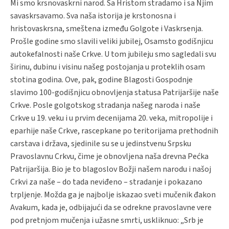
Mi smo krsnovaskrni narod. Sa Hristom stradamo i sa Njim
savaskrsavamo. Sva naša istorija je krstonosna i
hristovaskrsna, smeštena između Golgote i Vaskrsenja.
Prošle godine smo slavili veliki jubilej, Osamsto godišnjicu
autokefalnosti naše Crkve. U tom jubileju smo sagledali svu
širinu, dubinu i visinu našeg postojanja u proteklih osam
stotina godina. Ove, pak, godine Blagosti Gospodnje
slavimo 100-godišnjicu obnovljenja statusa Patrijaršije naše
Crkve. Posle golgotskog stradanja našeg naroda i naše
Crkve u 19. veku i u prvim decenijama 20. veka, mitropolije i
eparhije naše Crkve, rascepkane po teritorijama prethodnih
carstava i država, sjedinile su se u jedinstvenu Srpsku
Pravoslavnu Crkvu, čime je obnovljena naša drevna Pećka
Patrijaršija. Bio je to blagoslov Božji našem narodu i našoj
Crkvi za naše – do tada neviđeno – stradanje i pokazano
trpljenje. Možda ga je najbolje iskazao sveti mučenik đakon
Avakum, kada je, odbijajući da se odrekne pravoslavne vere
pod pretnjom mučenja i užasne smrti, uskliknuo: „Srb je