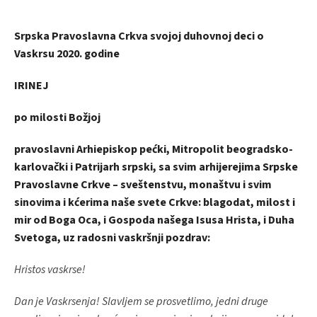
Srpska Pravoslavna Crkva svojoj duhovnoj deci o
Vaskrsu 2020. godine
IRINEJ
po milosti Božjoj
pravoslavni Arhiepiskop pećki, Mitropolit beogradsko-
karlovački i Patrijarh srpski, sa svim arhijerejima Srpske
Pravoslavne Crkve – sveštenstvu, monaštvu i svim
sinovima i kćerima naše svete Crkve: blagodat, milost i
mir od Boga Oca, i Gospoda našega Isusa Hrista, i Duha
Svetoga, uz radosni vaskršnji pozdrav:
Hristos vaskrse!
Dan je Vaskrsenja! Slavljem se prosvetlimo, jedni druge