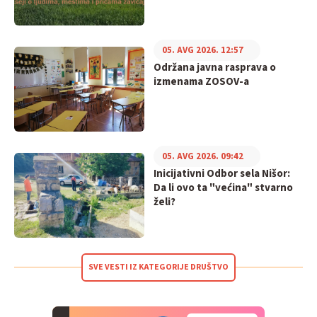
05. AVG 2026. 12:57
Održana javna rasprava o
izmenama ZOSOV-a
05. AVG 2026. 09:42
Inicijativni Odbor sela Nišor:
Da li ovo ta "većina" stvarno
želi?
SVE VESTI IZ KATEGORIJE DRUŠTVO