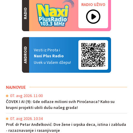
RADIO UŽIVO
RADIO
ANDROID
Vesti iz Pirota i
Naxi Plus Radio
Uvek u Vašem džepu!
NAJNOVIJE
07. avg 2026. 11:00
ČOVEK I AI (9): Gde odlaze milioni svih Piroćanaca? Kako su
krupni projekti ubili dušu našeg grada!
07. avg 2026. 10:34
Prof. dr Petar Anđelković: Dve žene i srpska deca, istina i zabluda
- razaznavanje i rasanjivanje