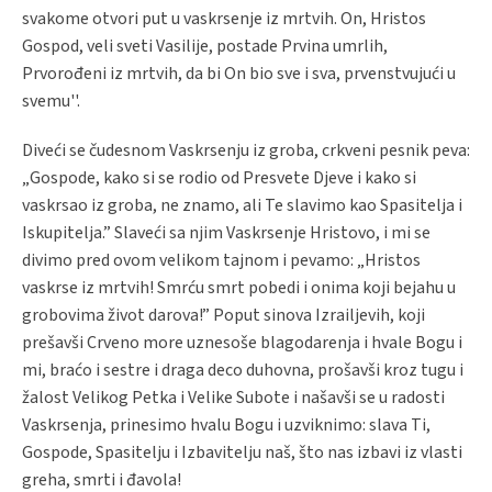
svakome otvori put u vaskrsenje iz mrtvih. On, Hristos
Gospod, veli sveti Vasilije, postade Prvina umrlih,
Prvorođeni iz mrtvih, da bi On bio sve i sva, prvenstvujući u
svemu''.
Diveći se čudesnom Vaskrsenju iz groba, crkveni pesnik peva:
„Gospode, kako si se rodio od Presvete Djeve i kako si
vaskrsao iz groba, ne znamo, ali Te slavimo kao Spasitelja i
Iskupitelja.” Slaveći sa njim Vaskrsenje Hristovo, i mi se
divimo pred ovom velikom tajnom i pevamo: „Hristos
vaskrse iz mrtvih! Smrću smrt pobedi i onima koji bejahu u
grobovima život darova!” Poput sinova Izrailjevih, koji
prešavši Crveno more uznesoše blagodarenja i hvale Bogu i
mi, braćo i sestre i draga deco duhovna, prošavši kroz tugu i
žalost Velikog Petka i Velike Subote i našavši se u radosti
Vaskrsenja, prinesimo hvalu Bogu i uzviknimo: slava Ti,
Gospode, Spasitelju i Izbavitelju naš, što nas izbavi iz vlasti
greha, smrti i đavola!