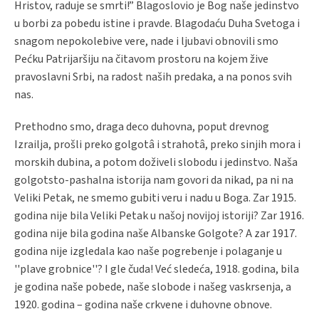
Hristov, raduje se smrti!” Blagoslovio je Bog naše jedinstvo
u borbi za pobedu istine i pravde. Blagodaću Duha Svetoga i
snagom nepokolebive vere, nade i ljubavi obnovili smo
Pećku Patrijaršiju na čitavom prostoru na kojem žive
pravoslavni Srbi, na radost naših predaka, a na ponos svih
nas.
Prethodno smo, draga deco duhovna, poput drevnog
Izrailja, prošli preko golgotâ i strahotâ, preko sinjih mora i
morskih dubina, a potom doživeli slobodu i jedinstvo. Naša
golgotsto-pashalna istorija nam govori da nikad, pa ni na
Veliki Petak, ne smemo gubiti veru i nadu u Boga. Zar 1915.
godina nije bila Veliki Petak u našoj novijoj istoriji? Zar 1916.
godina nije bila godina naše Albanske Golgote? A zar 1917.
godina nije izgledala kao naše pogrebenje i polaganje u
''plave grobnice''? I gle čuda! Već sledeća, 1918. godina, bila
je godina naše pobede, naše slobode i našeg vaskrsenja, a
1920. godina – godina naše crkvene i duhovne obnove.