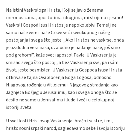
Na istini Vaskrsloga Hrista, Кoji se javio ženama
mironosicama, apostolima i drugima, mi stojimo i jesmo!
Vaskrsli Gospod Isus Hristos je nepokolebivi Temelj ne
samo naše vere i naše Crkve već i sveukupnog našeg
postojanja i svega što jeste. „Αko Hristos ne vaskrse, onda
je uzaludna vera naša, uzaludno je nadanje naše, još smo
pod grehom!”, kaže sveti apostol Pavle. U Vaskrsenju je
smisao svega što postoji, a bez Vaskrsenja sve, pa i sâm
život, jeste besmislen. U Vaskrsenju Gospoda Isusa Hrista
otkriva se tajna Ovaploćenja Boga Logosa, odnosno
Njagovog rođenja u Vitlejemu i Njagovog stradanja kao
Jagnjeta Božjeg u Jerusalimu, kao i svega onoga što se
desilo ne samo u Jerusalimu i Judeji već i u celokupnoj
istoriji sveta.
U svetlosti Hristovog Vaskrsenja, braćo i sestre, i mi,
hristonosni srpski narod, sagledavamo sebe i svoju istoriju.