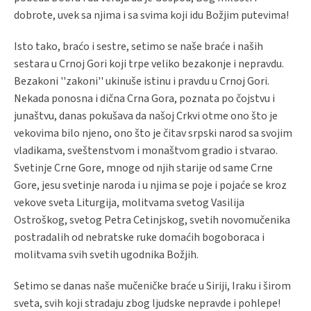
dobrote, uvek sa njima i sa svima koji idu Božjim putevima!
Isto tako, braćo i sestre, setimo se naše braće i naših
sestara u Crnoj Gori koji trpe veliko bezakonje i nepravdu.
Bezakoni ''zakoni'' ukinuše istinu i pravdu u Crnoj Gori.
Nekada ponosna i dična Crna Gora, poznata po čojstvu i
junaštvu, danas pokušava da našoj Crkvi otme ono što je
vekovima bilo njeno, ono što je čitav srpski narod sa svojim
vladikama, sveštenstvom i monaštvom gradio i stvarao.
Svetinje Crne Gore, mnoge od njih starije od same Crne
Gore, jesu svetinje naroda i u njima se poje i pojaće se kroz
vekove sveta Liturgija, molitvama svetog Vasilija
Ostroškog, svetog Petra Cetinjskog, svetih novomučenika
postradalih od nebratske ruke domaćih bogoboraca i
molitvama svih svetih ugodnika Božjih.
Setimo se danas naše mučeničke braće u Siriji, Iraku i širom
sveta, svih koji stradaju zbog ljudske nepravde i pohlepe!