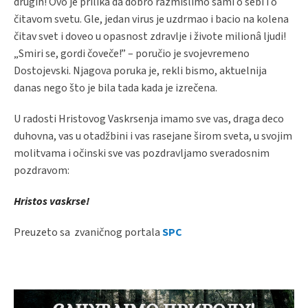
drugih! Ovo je prilika da dobro razmislimo sami o sebi i o
čitavom svetu. Gle, jedan virus je uzdrmao i bacio na kolena
čitav svet i doveo u opasnost zdravlje i živote milionâ ljudi!
„Smiri se, gordi čoveče!” – poručio je svojevremeno
Dostojevski. Njagova poruka je, rekli bismo, aktuelnija
danas nego što je bila tada kada je izrečena.
U radosti Hristovog Vaskrsenja imamo sve vas, draga deco
duhovna, vas u otadžbini i vas rasejane širom sveta, u svojim
molitvama i očinski sve vas pozdravljamo sveradosnim
pozdravom:
Hristos vaskrse!
Preuzeto sa zvaničnog portala
SPC