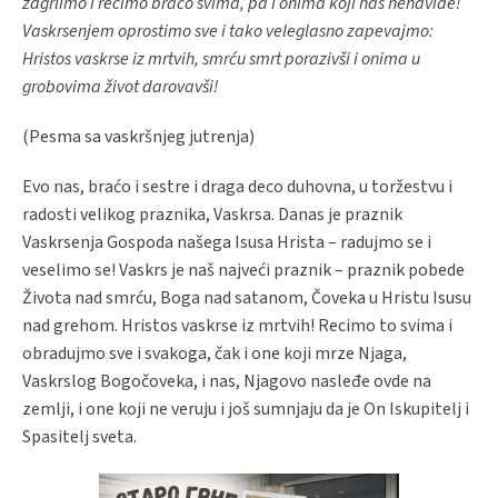
zagrlimo i recimo braćo svima, pa i onima koji nas nenavide!
Vaskrsenjem oprostimo sve i tako veleglasno zapevajmo:
Hristos vaskrse iz mrtvih, smrću smrt porazivši i onima u
grobovima život darovavši!
(Pesma sa vaskršnjeg jutrenja)
Evo nas, braćo i sestre i draga deco duhovna, u toržestvu i
radosti velikog praznika, Vaskrsa. Danas je praznik
Vaskrsenja Gospoda našega Isusa Hrista – radujmo se i
veselimo se! Vaskrs je naš najveći praznik – praznik pobede
Života nad smrću, Boga nad satanom, Čoveka u Hristu Isusu
nad grehom. Hristos vaskrse iz mrtvih! Recimo to svima i
obradujmo sve i svakoga, čak i one koji mrze Njaga,
Vaskrslog Bogočoveka, i nas, Njagovo nasleđe ovde na
zemlji, i one koji ne veruju i još sumnjaju da je On Iskupitelj i
Spasitelj sveta.