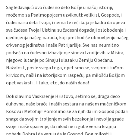
Sagledavajući ovo čudesno delo Božje u našoj istoriji,
možemo sa Psalmopojcem uzviknuti: veliki si, Gospode, i
čudesna su dela Tvoja, i nema te reči koja je kadra da opeva
sva čudesa Tvoja! Uistinu su čudesni događaji oslobođenja i
ujedinjenja našeg naroda, koji prethodiše obnovljenju našeg
crkvenog jedinstva i naše Patrijaršije. Sve nas neumitno
podseća na čudesno izbavljenje sinova Izrailjevih iz Misira,
njegovo lutanje po Sinaju i ulazak u Zemlju Obećanu.
Nažalost, posle svega toga, opet smo se, svojom i tuđom
krivicom, našli na istorijskom raspeću, pa milošću Božjom
opet vaskrsli... I tako, eto, do naših dana!
Dok slavimo Vaskrsenje Hristovo, setimo se, draga deco
duhovna, naše braće i naših sestara na našem mučeničkom
Кosovu i Metohiji! Pomolimo se za njih da im Gospod podari
snage da svojim trpljenjem svih bezakonja i nevolja grade
svoje i naše spasenje, da nikad ne izgube veru u krajnju
pobedu Dobra i da veruju da je Gospod, Bog milosti i