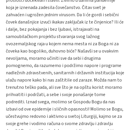
prošlosti dočekivali i slavili. Živimo u danima pandemije
koja je iznenada zadesila čovečanstvo. Čitav svet je
zahvaćen i ugrožen jednim virusom. Da li će gordi i sebični
čovek današnjice izvući ikakav zaključak iz te činjenice? Ili će
i dalje, bez pokajanja i bez ljubavi, istrajavati na
samoubilačkom projektu stvaranja svog lažnog
ovozemaljskog raja u kojem nema mesta ni za Boga ni za
čoveka kao bogoliko, duhovno biće? Našavši se u ovakvim
nevoljama, moramo učiniti sve da sebi i drugima
pomognemo, da razumemo i podržimo napore i programe
nadležnih zdravstvenih, sanitarnih i državnih institucija koje
ulažu napore kako bi nas zaštitile od zaraze. Možda nam to
trenutno teško pada, ali sve što je na opštu korist moramo
prihvatiti i podržati, a sebe i svoje ponašanje tome
podrediti. Iznad svega, molimo se Gospodu Bogu da nas
izbavi od ove epidemije i sličnih opasnosti! Molimo se Bogu,
učestvujmo redovno i aktivno u svetoj Liturgiji, kajmo se za
svoje grehe i vodimo računa o svome zdravlju i zdravlju