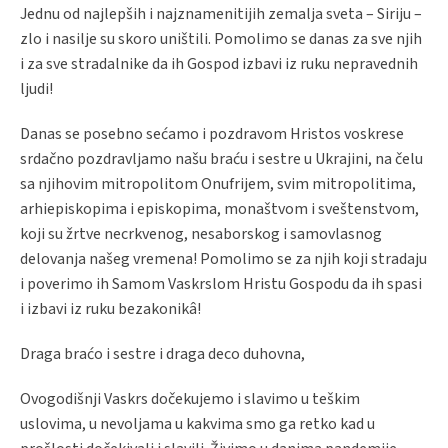
Jednu od najlepših i najznamenitijih zemalja sveta – Siriju –
zlo i nasilje su skoro uništili. Pomolimo se danas za sve njih
i za sve stradalnike da ih Gospod izbavi iz ruku nepravednih
ljudi!
Danas se posebno sećamo i pozdravom Hristos voskrese
srdačno pozdravljamo našu braću i sestre u Ukrajini, na čelu
sa njihovim mitropolitom Onufrijem, svim mitropolitima,
arhiepiskopima i episkopima, monaštvom i sveštenstvom,
koji su žrtve necrkvenog, nesaborskog i samovlasnog
delovanja našeg vremena! Pomolimo se za njih koji stradaju
i poverimo ih Samom Vaskrslom Hristu Gospodu da ih spasi
i izbavi iz ruku bezakonikâ!
Draga braćo i sestre i draga deco duhovna,
Ovogodišnji Vaskrs dočekujemo i slavimo u teškim
uslovima, u nevoljama u kakvima smo ga retko kad u