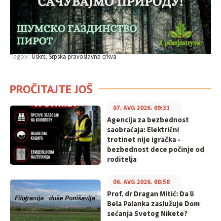
Tagovi:
Uskrs
Srpska pravoslavna crkva
PROČITAJTE JOŠ
07. AVG 2026. 09:31
Agencija za bezbednost
saobraćaja: Električni
trotinet nije igračka -
bezbednost dece počinje od
roditelja
06. AVG 2026. 08:58
Prof. dr Dragan Mitić: Da li
Bela Palanka zaslužuje Dom
sećanja Svetog Nikete?