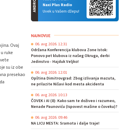
ANDROID
Naxi Plus Radio
Uvek u Vašem džepu!
NAJNOVIJE
06. avg 2026. 12:31
jina. Ovaj
Održana Konferencija klubova Zone Istok:
 u ruke
Ponovo pet klubova iz našeg Okruga, derbi
svete
Jedinstvo - Hajduk Veljko!
je su iz obe
06. avg 2026. 12:01
jana presekao
Opština Dimitrovgrad: Zbog izlivanja mazuta,
ada
ne prilazite Nišavi kod mesta akcidenta
06. avg 2026. 10:13
ČOVEK i AI (8): Kako sam te doživeo i razumeo,
Nenade Paunoviću (Ispovest mašine o čoveku)?
06. avg 2026. 09:46
NA LICU MESTA: Sramota i dalje traje!