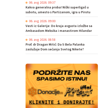
06. avg 2026. 09:37
Kakva generalna proba! Niški superligaš u
subotu, umesto s Partizanom, igra u Pirotu
06. avg 2026. 09:00
Vesti iz Galerije: Do kraja avgusta izložbe sa
Ambasadom Meksika i manastirom Hilandar
06. avg 2026. 08:58
Prof. dr Dragan Mitić: Da li Bela Palanka
zaslužuje Dom sećanja Svetog Nikete?