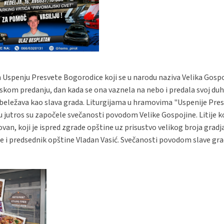
Uspenju Presvete Bogorodice koji se u narodu naziva Velika Gospo
kom predanju, dan kada se ona vaznela na nebo i predala svoj duh
 obeležava kao slava grada. Liturgijama u hramovima "Uspenije Pre
u jutros su započele svečanosti povodom Velike Gospojine. Litije ko
van, koji je ispred zgrade opštine uz prisustvo velikog broja grad
se i predsednik opštine Vladan Vasić. Svečanosti povodom slave gr