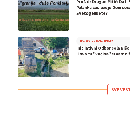
Prof. dr Dragan Mitić: Da li 
Palanka zaslužuje Dom seć
Svetog Nikete?
05. AVG 2026. 09:42
Inicijativni Odbor sela Nišo
li ovo ta "većina" stvarno ž
SVE VES