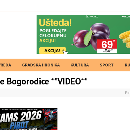
ta,
VREDA
GRADSKA HRONIKA
KULTURA
SPORT
RU
te Bogorodice **VIDEO**
Pir