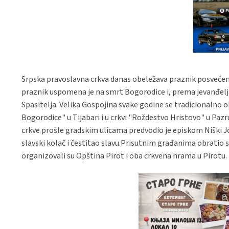
Srpska pravoslavna crkva danas obeležava praznik posvećen 
praznik uspomena je na smrt Bogorodice i, prema jevanđeljs
Spasitelja. Velika Gospojina svake godine se tradicionalno
Bogorodice" u Tijabari i u crkvi "Roždestvo Hristovo" u Pazr
crkve prošle gradskim ulicama predvodio je episkom Niški Jo
slavski kolač i čestitao slavu.Prisutnim građanima obratio 
organizovali su Opština Pirot i oba crkvena hrama u Pirotu.