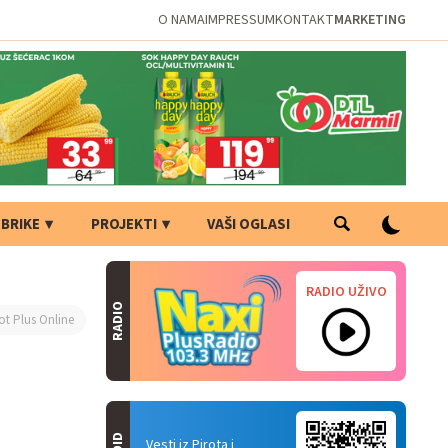
O NAMA
IMPRESSUM
KONTAKT
MARKETING
BRIKE
PROJEKTI
VAŠI OGLASI
RADIO UŽIVO
RADIO
ot Plus Online
Vesti iz Pirota i