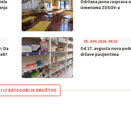
Bela
Održana javna rasprava o
anja
izmenama ZOSOV-a
05. AVG 2026. 09:22
r: Da
Od 17. avgusta nova pod
eli?
države pacijentima
TI IZ KATEGORIJE DRUŠTVO