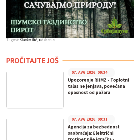
Tagovi:
Slavko Ilić
udzbenici
PROČITAJTE JOŠ
07. AVG 2026. 09:34
Upozorenje RHMZ - Toplotni
talas ne jenjava, povećana
opasnost od požara
07. AVG 2026. 09:31
Agencija za bezbednost
saobraćaja: Električni
trotinet nije igračka -