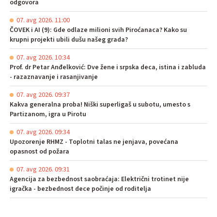
odgovora
07. avg 2026. 11:00
ČOVEK i AI (9): Gde odlaze milioni svih Piroćanaca? Kako su
krupni projekti ubili dušu našeg grada?
07. avg 2026. 10:34
Prof. dr Petar Anđelković: Dve žene i srpska deca, istina i zabluda
- razaznavanje i rasanjivanje
07. avg 2026. 09:37
Kakva generalna proba! Niški superligaš u subotu, umesto s
Partizanom, igra u Pirotu
07. avg 2026. 09:34
Upozorenje RHMZ - Toplotni talas ne jenjava, povećana
opasnost od požara
07. avg 2026. 09:31
Agencija za bezbednost saobraćaja: Električni trotinet nije
igračka - bezbednost dece počinje od roditelja