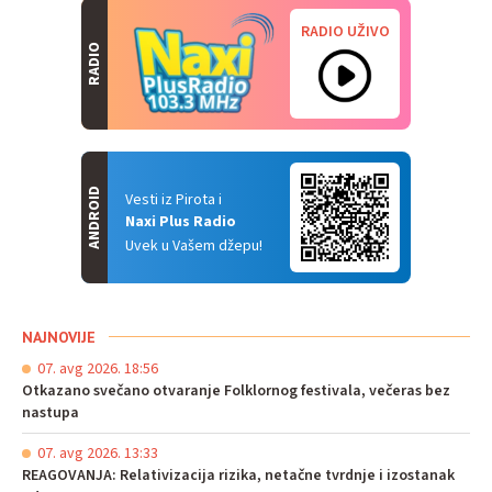
RADIO UŽIVO
RADIO
ANDROID
Vesti iz Pirota i
Naxi Plus Radio
Uvek u Vašem džepu!
NAJNOVIJE
07. avg 2026. 18:56
Otkazano svečano otvaranje Folklornog festivala, večeras bez
nastupa
07. avg 2026. 13:33
REAGOVANJA: Relativizacija rizika, netačne tvrdnje i izostanak