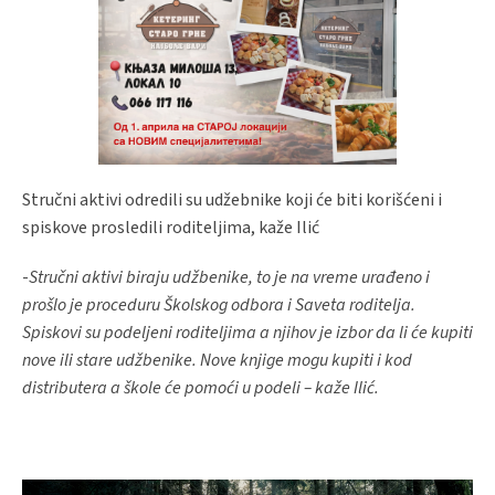
Stručni aktivi odredili su udžebnike koji će biti korišćeni i
spiskove prosledili roditeljima, kaže Ilić
-
Stručni aktivi biraju udžbenike, to je na vreme urađeno i
prošlo je proceduru Školskog odbora i Saveta roditelja.
Spiskovi su podeljeni roditeljima a njihov je izbor da li će kupiti
nove ili stare udžbenike. Nove knjige mogu kupiti i kod
distributera a škole će pomoći u podeli – kaže Ilić.