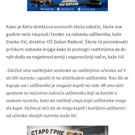
Kako je Aktiv direktora osnovnih škola odlučio, škole ove
godine neće raspisati tender za nabavku udžbenika, kaže
Slavko Ilić, direktor OŠ Dušan Radović. Škole će posredovati
prilikom nabavke knjiga kako bi pomogli roditeljima da do
njih dođu na najjednostavniji i najpovoljniji način, kaže Ilić.
-Održali smo roditeljske sastanke sa roditeljima učenika od V
do VIII razreda i uputili ih na distributere udžbenika. Kao što se
kupuje sve i udžbenike je moguće kupiti na rate. Mi smo dali
spiskove sa nazivima izdvača udžbenika koji se koriste u
svakom razredu, tako da roditelji znaju koje udžbenike mogu
da kupe. Važno je reći da se mogu kupiti i korišćeni udžbenici
od učenika starijih razreda-kaže Ilić.