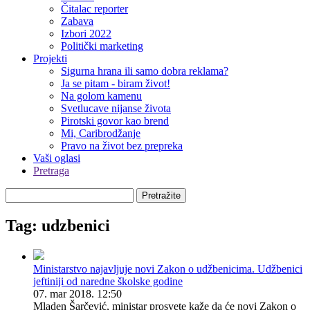
Čitalac reporter
Zabava
Izbori 2022
Politički marketing
Projekti
Sigurna hrana ili samo dobra reklama?
Ja se pitam - biram život!
Na golom kamenu
Svetlucave nijanse života
Pirotski govor kao brend
Mi, Caribrodžanje
Pravo na život bez prepreka
Vaši oglasi
Pretraga
Pretražite
Tag: udzbenici
Ministarstvo najavljuje novi Zakon o udžbenicima. Udžbenici
jeftiniji od naredne školske godine
07. mar 2018. 12:50
Mladen Šarčević, ministar prosvete kaže da će novi Zakon o