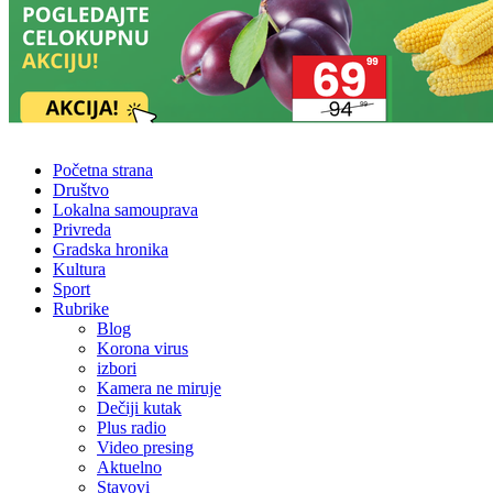
Početna strana
Društvo
Lokalna samouprava
Privreda
Gradska hronika
Kultura
Sport
Rubrike
Blog
Korona virus
izbori
Kamera ne miruje
Dečiji kutak
Plus radio
Video presing
Aktuelno
Stavovi