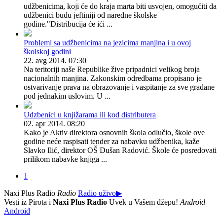
udžbenicima, koji će do kraja marta biti usvojen, omogućiti da
udžbenici budu jeftiniji od naredne školske
godine."Distribucija će ići ...
Problemi sa udžbenicima na jezicima manjina i u ovoj
školskoj godini
22. avg 2014. 07:30
Na teritoriji naše Republike žive pripadnici velikog broja
nacionalnih manjina. Zakonskim odredbama propisano je
ostvarivanje prava na obrazovanje i vaspitanje za sve građane
pod jednakim uslovim. U ...
Udzbenici u knjižarama ili kod distributera
02. apr 2014. 08:20
Kako je Aktiv direktora osnovnih škola odlučio, škole ove
godine neće raspisati tender za nabavku udžbenika, kaže
Slavko Ilić, direktor OŠ Dušan Radović. Škole će posredovati
prilikom nabavke knjiga ...
1
Naxi Plus Radio
Radio
Radio uživo
▶
Vesti iz Pirota i
Naxi Plus Radio
Uvek u Vašem džepu!
Android
Android