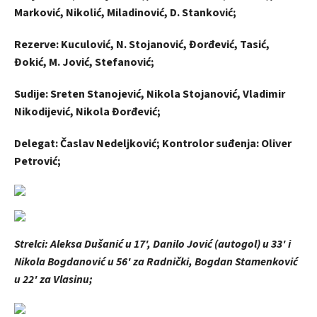
Marković, Nikolić, Miladinović, D. Stanković;
Rezerve: Kuculović, N. Stojanović, Đorđević, Tasić,
Đokić, M. Jović, Stefanović;
Sudije: Sreten Stanojević, Nikola Stojanović, Vladimir
Nikodijević, Nikola Đorđević;
Delegat: Časlav Nedeljković; Kontrolor suđenja: Oliver
Petrović;
Strelci: Aleksa Dušanić u 17', Danilo Jović (autogol) u 33' i
Nikola Bogdanović u 56' za Radnički, Bogdan Stamenković
u 22' za Vlasinu;