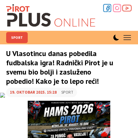
SPORT
U Vlasotincu danas pobedila
fudbalska igra! Radnički Pirot je u
svemu bio bolji i zasluženo
pobedio! Kako je to lepo reći!
19. OKTOBAR 2025. 15:28
SPORT