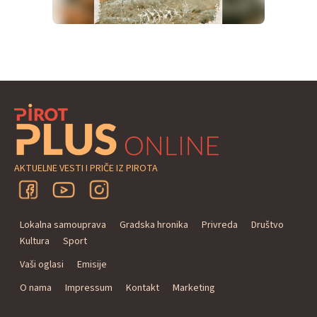
AKTUELNE VESTI I PRIČE IZ PIROTA
Lokalna samouprava
Gradska hronika
Privreda
Društvo
Kultura
Sport
Vaši oglasi
Emisije
O nama
Impressum
Kontakt
Marketing