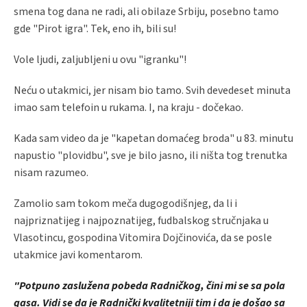
smena tog dana ne radi, ali obilaze Srbiju, posebno tamo
gde "Pirot igra". Tek, eno ih, bili su!
Vole ljudi, zaljubljeni u ovu "igranku"!
Neću o utakmici, jer nisam bio tamo. Svih devedeset minuta
imao sam telefoin u rukama. I, na kraju - dočekao.
Kada sam video da je "kapetan domaćeg broda" u 83. minutu
napustio "plovidbu", sve je bilo jasno, ili ništa tog trenutka
nisam razumeo.
Zamolio sam tokom meča dugogodišnjeg, da li i
najpriznatijeg i najpoznatijeg, fudbalskog stručnjaka u
Vlasotincu, gospodina Vitomira Dojčinovića, da se posle
utakmice javi komentarom.
"Potpuno zaslužena pobeda Radničkog, čini mi se sa pola
gasa. Vidi se da je Radnički kvalitetniji tim i da je došao sa