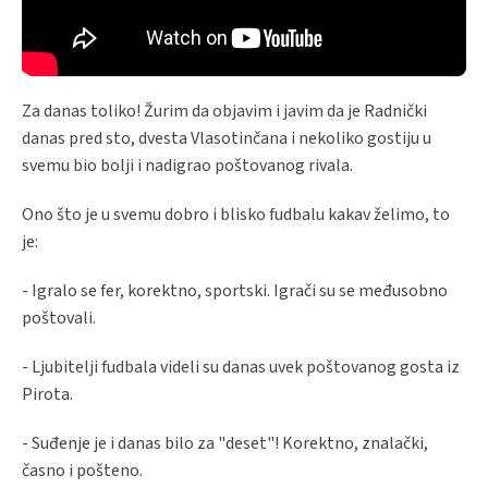
Za danas toliko! Žurim da objavim i javim da je Radnički
danas pred sto, dvesta Vlasotinčana i nekoliko gostiju u
svemu bio bolji i nadigrao poštovanog rivala.
Ono što je u svemu dobro i blisko fudbalu kakav želimo, to
je:
- Igralo se fer, korektno, sportski. Igrači su se međusobno
poštovali.
- Ljubitelji fudbala videli su danas uvek poštovanog gosta iz
Pirota.
- Suđenje je i danas bilo za "deset"! Korektno, znalački,
časno i pošteno.