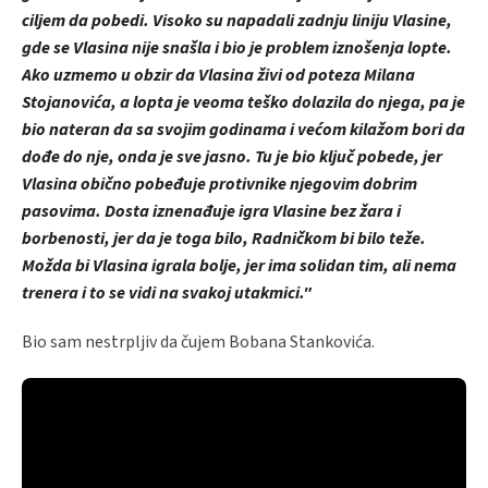
ciljem da pobedi. Visoko su napadali zadnju liniju Vlasine,
gde se Vlasina nije snašla i bio je problem iznošenja lopte.
Ako uzmemo u obzir da Vlasina živi od poteza Milana
Stojanovića, a lopta je veoma teško dolazila do njega, pa je
bio nateran da sa svojim godinama i većom kilažom bori da
dođe do nje, onda je sve jasno. Tu je bio ključ pobede, jer
Vlasina obično pobeđuje protivnike njegovim dobrim
pasovima. Dosta iznenađuje igra Vlasine bez žara i
borbenosti, jer da je toga bilo, Radničkom bi bilo teže.
Možda bi Vlasina igrala bolje, jer ima solidan tim, ali nema
trenera i to se vidi na svakoj utakmici."
Bio sam nestrpljiv da čujem Bobana Stankovića.