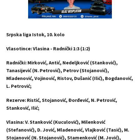
Srpska liga Istok, 10. kolo
Vlasotince: Vlasina - Radnički 1:3 (1:2)
Radnički: Mirković, Antić, Nedeljković (Stanković),
Tanasijević (N. Petrović), Petrov (Stojanović),
Mladenović, Vojinović, Ristov, Dušanić (Ilić), Bogdanović,
L. Petrović;
Rezerve: Ristić, Stojanović, Đorđević, N. Petrović,
Stanković, Ilić;
Vlasina: V. Stanković (Kuculović), Milenković
(Stefanović), D. Jović, Mladenović, Vlajković (Tasić), M.
Stojanović (N. Stojanović), Stamenković (M. Jović),