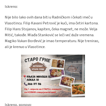
Iskreno:
Nije bilo lako ovih dana biti u Radničkom i čekati meč u
Vlasotincu. Filip Kavani Petrović je kući, ima četiri kartona.
Filip Hans Stojanov, kapiten, čeka magnet, ne može. Velja
Mitić, takođe. Mlađa Stanković se leči već duže vremena.
Magiko Vukan Đorđević je imao temperaturu. Nije trenirao,
ali je krenuo u Vlasotince.
Iskreno, ponovo: