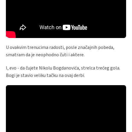
U ovakvim trenucima radosti, posle značajnih pobeda,
smatram da je neophodno čuti i aktere.
I, evo - da čujete Nikolu Bogdanovića, strelca trećeg gola.
Bogi je stavio veliku tačku na ovaj derbi.