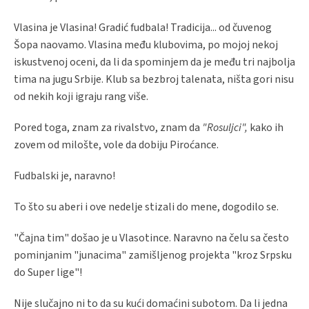
Vlasina je Vlasina! Gradić fudbala! Tradicija... od čuvenog
Šopa naovamo. Vlasina među klubovima, po mojoj nekoj
iskustvenoj oceni, da li da spominjem da je među tri najbolja
tima na jugu Srbije. Klub sa bezbroj talenata, ništa gori nisu
od nekih koji igraju rang više.
Pored toga, znam za rivalstvo, znam da
"Rosuljci",
kako ih
zovem od milošte, vole da dobiju Piroćance.
Fudbalski je, naravno!
To što su aberi i ove nedelje stizali do mene, dogodilo se.
"Čajna tim" došao je u Vlasotince. Naravno na čelu sa često
pominjanim "junacima" zamišljenog projekta "kroz Srpsku
do Super lige"!
Nije slučajno ni to da su kući domaćini subotom. Da li jedna