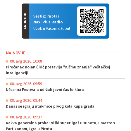
ANDROID
Vesti iz Pirota i
Naxi Plus Radio
Uvek u Vašem džepu!
NAJNOVIJE
08. avg 2026. 10:08
Piroćanac Bojan Ćirić postavlja "Kičmu znanja" veštačkoj
inteligenciji
08. avg 2026. 09:59
Učesnici Festivala održali javni čas folklora
08. avg 2026. 09:44
Danas se igraju utakmice prvog kola Kupa grada
08. avg 2026. 09:37
Kakva generalna proba! Niški superligaš u subotu, umesto s
Partizanom, igra u Pirotu