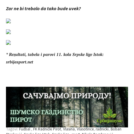
Zar ne bi trebalo da tako bude uvek?
* Rezultati, tabela i parovi 11. kola Srpske lige Istok:
srbijasport.net
Tagovi:
Fudbal
FK Radnički Pirot
Vlasina
Vlasotince
radnicki
Boban