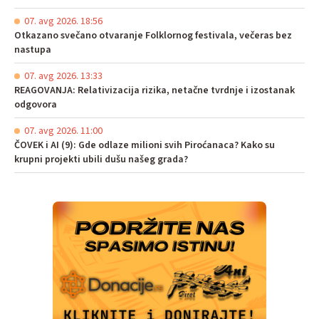
07. avg 2026. 18:56
Otkazano svečano otvaranje Folklornog festivala, večeras bez
nastupa
07. avg 2026. 13:33
REAGOVANJA: Relativizacija rizika, netačne tvrdnje i izostanak
odgovora
07. avg 2026. 11:00
ČOVEK i AI (9): Gde odlaze milioni svih Piroćanaca? Kako su
krupni projekti ubili dušu našeg grada?