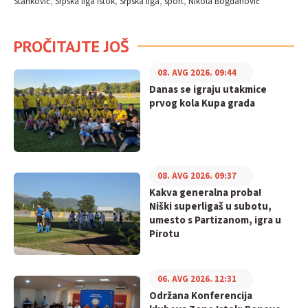
Stanković
Srpska liga Istok
Srpska liga
sport
Nikola Bogdanović
PROČITAJTE JOŠ
08. AVG 2026. 09:44
Danas se igraju utakmice
prvog kola Kupa grada
08. AVG 2026. 09:37
Kakva generalna proba!
Niški superligaš u subotu,
umesto s Partizanom, igra u
Pirotu
06. AVG 2026. 12:31
Održana Konferencija