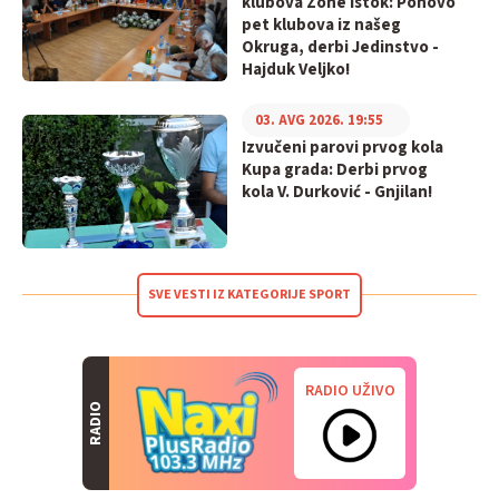
klubova Zone Istok: Ponovo
pet klubova iz našeg
Okruga, derbi Jedinstvo -
Hajduk Veljko!
03. AVG 2026. 19:55
Izvučeni parovi prvog kola
Kupa grada: Derbi prvog
kola V. Durković - Gnjilan!
SVE VESTI IZ KATEGORIJE SPORT
RADIO UŽIVO
RADIO