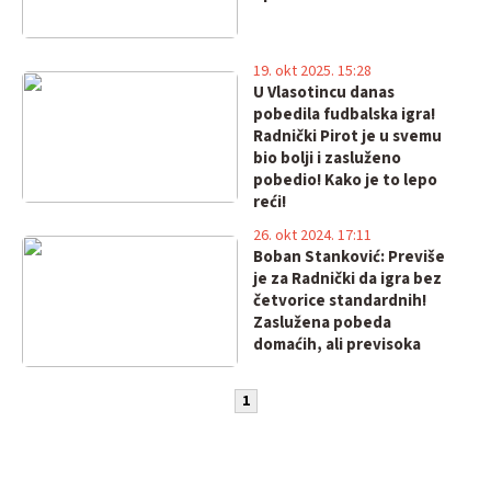
19. okt 2025. 15:28
U Vlasotincu danas
pobedila fudbalska igra!
Radnički Pirot je u svemu
bio bolji i zasluženo
pobedio! Kako je to lepo
reći!
26. okt 2024. 17:11
Boban Stanković: Previše
je za Radnički da igra bez
četvorice standardnih!
Zaslužena pobeda
domaćih, ali previsoka
1