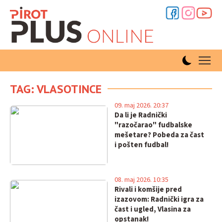
TAG: VLASOTINCE
09. maj 2026. 20:37
Da li je Radnički
"razočarao" fudbalske
mešetare? Pobeda za čast
i pošten fudbal!
08. maj 2026. 10:35
Rivali i komšije pred
izazovom: Radnički igra za
čast i ugled, Vlasina za
opstanak!