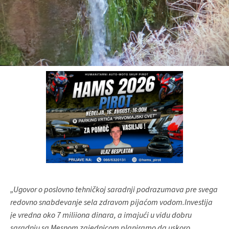
„Ugovor o poslovno tehničkoj saradnji podrazumava pre svega
redovno snabdevanje sela zdravom pijaćom vodom.Investija
je vredna oko 7 miliiona dinara, a imajući u vidu dobru
saradnju sa Mesnom zajednicom planiramo da uskoro