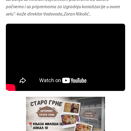
počnemo i sa pripremama za izgradnju kanalizacije u ovom
selu“-kaže direktor Vodovoda,Zoran Nikolić..