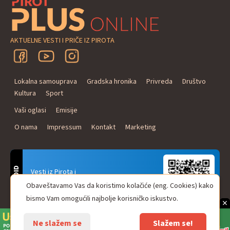
AKTUELNE VESTI I PRIČE IZ PIROTA
Lokalna samouprava
Gradska hronika
Privreda
Društvo
Kultura
Sport
Vaši oglasi
Emisije
O nama
Impressum
Kontakt
Marketing
ANDROID
Vesti iz Pirota i
Naxi Plus Radio
Obaveštavamo Vas da koristimo kolačiće (eng. Cookies) kako
Uvek u Vašem džepu!
bismo Vam omogućili najbolje korisničko iskustvo.
×
Ne slažem se
Slažem se!
© Pirot plus online - internet portal. Sva prava zadržana.