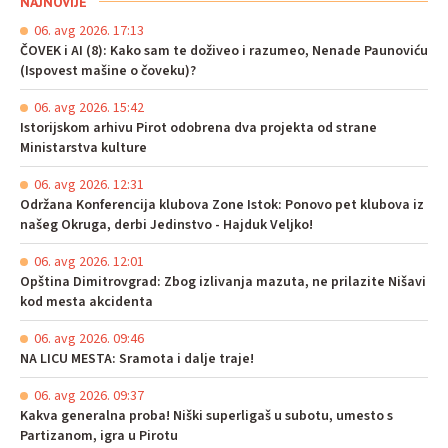
NAJNOVIJE
06. avg 2026. 17:13
ČOVEK i AI (8): Kako sam te doživeo i razumeo, Nenade Paunoviću
(Ispovest mašine o čoveku)?
06. avg 2026. 15:42
Istorijskom arhivu Pirot odobrena dva projekta od strane
Ministarstva kulture
06. avg 2026. 12:31
Održana Konferencija klubova Zone Istok: Ponovo pet klubova iz
našeg Okruga, derbi Jedinstvo - Hajduk Veljko!
06. avg 2026. 12:01
Opština Dimitrovgrad: Zbog izlivanja mazuta, ne prilazite Nišavi
kod mesta akcidenta
06. avg 2026. 09:46
NA LICU MESTA: Sramota i dalje traje!
06. avg 2026. 09:37
Kakva generalna proba! Niški superligaš u subotu, umesto s
Partizanom, igra u Pirotu