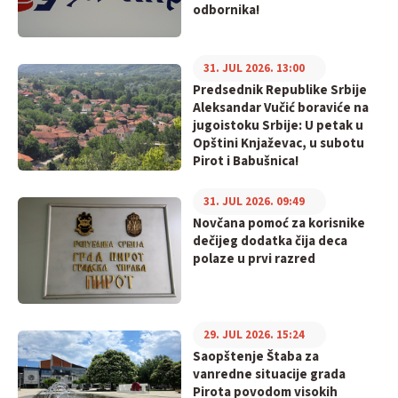
odbornika!
31. JUL 2026. 13:00
Predsednik Republike Srbije
Aleksandar Vučić boraviće na
jugoistoku Srbije: U petak u
Opštini Knjaževac, u subotu
Pirot i Babušnica!
31. JUL 2026. 09:49
Novčana pomoć za korisnike
dečijeg dodatka čija deca
polaze u prvi razred
29. JUL 2026. 15:24
Saopštenje Štaba za
vanredne situacije grada
Pirota povodom visokih