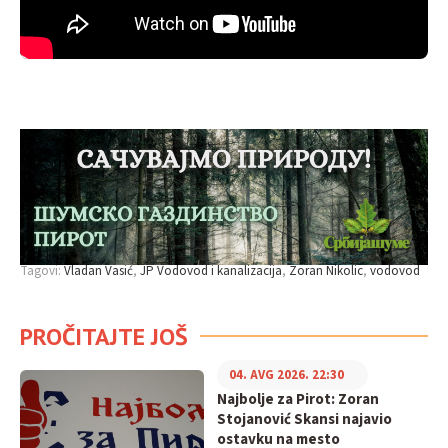
Tagovi:
Vladan Vasić
JP Vodovod i kanalizacija
Zoran Nikolic
vodovod
PROČITAJTE JOŠ
04. AVG 2026. 22:30
Najbolje za Pirot: Zoran
Stojanović Skansi najavio
ostavku na mesto