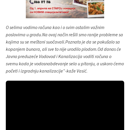
O selima vodimo računa kao i o svim ostalim važnim
poslovima u gradu.Na ovaj način rešili smo ranije probleme sa
kojima su se meštani suočavali.Poznato je da se pokušalo sa
kopanjem bunara, ali sve to nije urodilo plodom.Od danas će
Javno preduzeće Vodovod i Kanalizacija voditi računa o
svemu kada je vodosnabdevanje sela u pitanju, a uskoro ćemo
početi i izgradnju kanalizacije“-kaže Vasić.