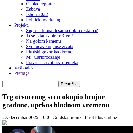
Čitalac reporter
Zabava
Izbori 2022
Politički marketing
Projekti
Sigurna hrana ili samo dobra reklama?
Ja se pitam - biram život!
Na golom kamenu
Svetlucave nijanse života
Pirotski govor kao brend
Mi, Caribrodžanje
Pravo na život bez prepreka
Vaši oglasi
Pretraga
Pretražite
Trg otvorenog srca okupio brojne
građane, uprkos hladnom vremenu
27. decembar 2025. 19:01
Gradska hronika
Pirot Plus Online