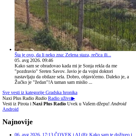
Šta je ovo, da li neko zna: Zelena staza, rečica ili...
05. avg 2026. 09:46
Kako sam se obradovao kada mi je Sonja rekla da me
"pozdravio" Sreten Savov. Javio je da vojni doktori
nastavljaju da obilaze sela. Dobro, objavićemo. Daleko je, a
Žućko je "žedan"!A taman sam mislio ...
Sve vesti iz kategorije Gradska hronika
Naxi Plus Radio
Radio
Radio uživo
▶
Vesti iz Pirota i
Naxi Plus Radio
Uvek u Vašem džepu!
Android
Android
Najnovije
06. avg 2026. 17:13
ČOVEK i AI (8): Kako sam te doživeo i