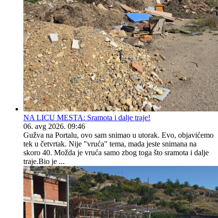
NA LICU MESTA: Sramota i dalje traje!
06. avg 2026. 09:46
Gužva na Portalu, ovo sam snimao u utorak. Evo, objavićemo
tek u četvrtak. Nije "vruća" tema, mada jeste snimana na
skoro 40. Možda je vruća samo zbog toga što sramota i dalje
traje.Bio je ...