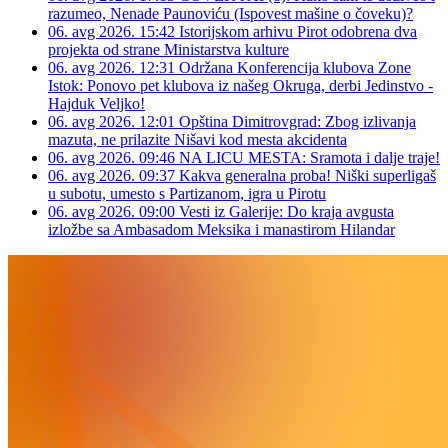
razumeo, Nenade Paunoviću (Ispovest mašine o čoveku)?
06. avg 2026. 15:42
Istorijskom arhivu Pirot odobrena dva
projekta od strane Ministarstva kulture
06. avg 2026. 12:31
Održana Konferencija klubova Zone
Istok: Ponovo pet klubova iz našeg Okruga, derbi Jedinstvo -
Hajduk Veljko!
06. avg 2026. 12:01
Opština Dimitrovgrad: Zbog izlivanja
mazuta, ne prilazite Nišavi kod mesta akcidenta
06. avg 2026. 09:46
NA LICU MESTA: Sramota i dalje traje!
06. avg 2026. 09:37
Kakva generalna proba! Niški superligaš
u subotu, umesto s Partizanom, igra u Pirotu
06. avg 2026. 09:00
Vesti iz Galerije: Do kraja avgusta
izložbe sa Ambasadom Meksika i manastirom Hilandar