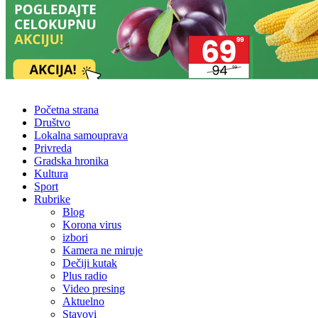
Početna strana
Društvo
Lokalna samouprava
Privreda
Gradska hronika
Kultura
Sport
Rubrike
Blog
Korona virus
izbori
Kamera ne miruje
Dečiji kutak
Plus radio
Video presing
Aktuelno
Stavovi