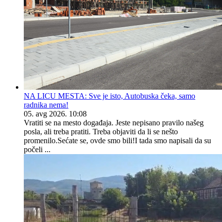
NA LICU MESTA: Sve je isto, Autobuska čeka, samo
radnika nema!
05. avg 2026. 10:08
Vratiti se na mesto događaja. Jeste nepisano pravilo našeg
posla, ali treba pratiti. Treba objaviti da li se nešto
promenilo.Sećate se, ovde smo bili!I tada smo napisali da su
počeli ...