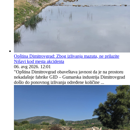
Opština Dimitrovgrad: Zbog izlivanja mazuta, ne prilazite
Nišavi kod mesta akcidenta
06. avg 2026. 12:01
"Opština Dimitrovgrad obaveštava javnost da je na prostoru
nekadašnje fabrike GID – Gumarska industrija Dimitrovgrad
došlo do ponovnog izlivanja određene količine ...