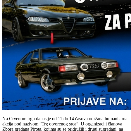
Na Crvenom trgu danas je od 11 do 14 časova održana humanitarna
akcija pod nazivom “Trg otvorenog srca”. U organizaciji članova
Zbora građana Pirota, kojima su se pridružili i drugi sugrađani, na