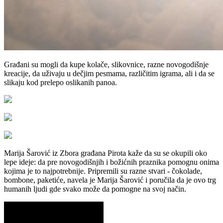
Građani su mogli da kupe kolače, slikovnice, razne novogodišnje
kreacije, da uživaju u dečjim pesmama, različitim igrama, ali i da se
slikaju kod prelepo oslikanih panoa.
Marija Šarović iz Zbora građana Pirota kaže da su se okupili oko
lepe ideje: da pre novogodišnjih i božićnih praznika pomognu onima
kojima je to najpotrebnije. Pripremili su razne stvari - čokolade,
bombone, paketiće, navela je Marija Šarović i poručila da je ovo trg
humanih ljudi gde svako može da pomogne na svoj način.