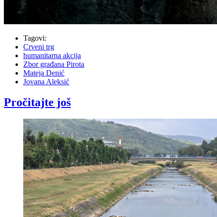
Tagovi:
Crveni trg
humanitarna akcija
Zbor građana Pirota
Mateja Denić
Jovana Aleksić
Pročitajte još