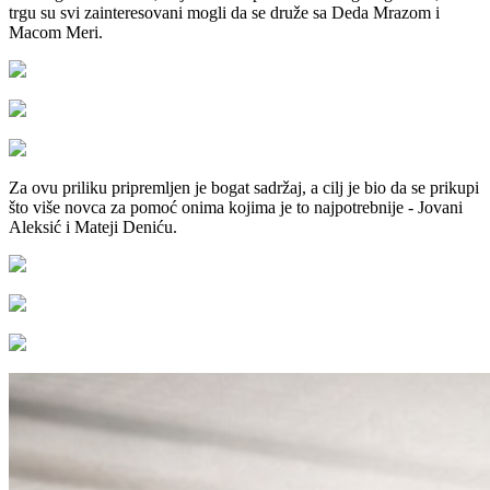
trgu su svi zainteresovani mogli da se druže sa Deda Mrazom i
Macom Meri.
Za ovu priliku pripremljen je bogat sadržaj, a cilj je bio da se prikupi
što više novca za pomoć onima kojima je to najpotrebnije - Jovani
Aleksić i Mateji Deniću.