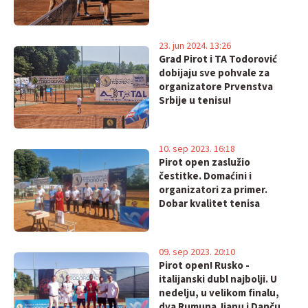
23. jun 2024. 13:26
Grad Pirot i TA Todorović
dobijaju sve pohvale za
organizatore Prvenstva
Srbije u tenisu!
10. sep 2023. 16:18
Pirot open zaslužio
čestitke. Domaćini i
organizatori za primer.
Dobar kvalitet tenisa
09. sep 2023. 20:10
Pirot open! Rusko -
italijanski dubl najbolji. U
nedelju, u velikom finalu,
dva Rumuna Jianu i Danču