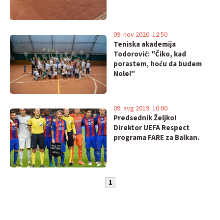
09. nov 2020. 12:50
Teniska akademija
Todorović: "Čiko, kad
porastem, hoću da budem
Nole!"
09. avg 2019. 10:00
Predsednik Željko!
Direktor UEFA Respect
programa FARE za Balkan.
1