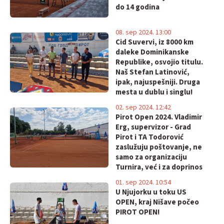
do 14 godina
08. sep 2024. 13:00
Cid Suvervi, iz 8000 km
daleke Dominikanske
Republike, osvojio titulu.
Naš Stefan Latinović,
ipak, najuspešniji. Druga
mesta u dublu i singlu!
Bravo za TA Todorović i
02. sep 2024. 12:42
grad Pirot
Pirot Open 2024. Vladimir
Erg, supervizor - Grad
Pirot i TA Todorović
zaslužuju poštovanje, ne
samo za organizaciju
Turnira, već i za doprinos
razvoju tenisa!
01. sep 2024. 10:54
U Njujorku u toku US
OPEN, kraj Nišave počeo
PIROT OPEN!