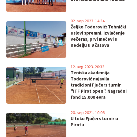
02. sep 2023. 14:34
Željko Todorović: Tehnički
uslovi spremni. Izvlačenje
večeras, prvi mečevi u
nedelju u 9 časova
12. avg 2023. 20:32
Teniska akademija
Todorović najavila
tradicioni Fjučers turnir
"ITF Pirot open". Nagradni
fond 15.000 evra
20. sep 2021. 10:06
U toku Fjučers turnir u
Pirotu