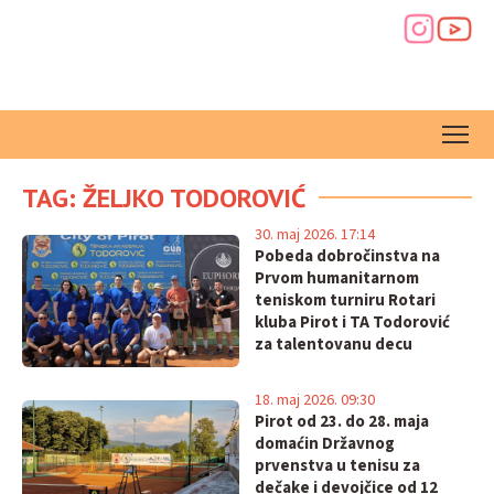
TAG: ŽELJKO TODOROVIĆ
30. maj 2026. 17:14
Pobeda dobročinstva na
Prvom humanitarnom
teniskom turniru Rotari
kluba Pirot i TA Todorović
za talentovanu decu
18. maj 2026. 09:30
Pirot od 23. do 28. maja
domaćin Državnog
prvenstva u tenisu za
dečake i devojčice od 12