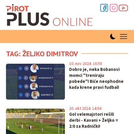
TAG: ŽELJKO DIMITROV
10. nov 2024. 16:58
Dobro je, neka Bobanovi
momci "treniraju
pobede"! Biće neophodne
kada krene pravi fudbal!
20. okt 2024. 14:04
Gol velemajstori rešili
derbi - Kavani + Željko =
2:0 za Radnički!