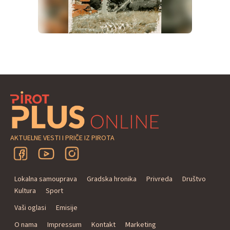
AKTUELNE VESTI I PRIČE IZ PIROTA
Lokalna samouprava
Gradska hronika
Privreda
Društvo
Kultura
Sport
Vaši oglasi
Emisije
O nama
Impressum
Kontakt
Marketing