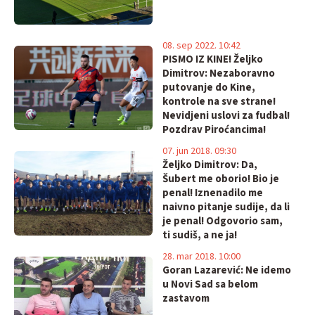
08. sep 2022. 10:42
PISMO IZ KINE! Željko
Dimitrov: Nezaboravno
putovanje do Kine,
kontrole na sve strane!
Nevidjeni uslovi za fudbal!
Pozdrav Piroćancima!
07. jun 2018. 09:30
Željko Dimitrov: Da,
Šubert me oborio! Bio je
penal! Iznenadilo me
naivno pitanje sudije, da li
je penal! Odgovorio sam,
ti sudiš, a ne ja!
28. mar 2018. 10:00
Goran Lazarević: Ne idemo
u Novi Sad sa belom
zastavom