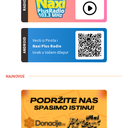
RADIO
ANDROID
Vesti iz Pirota i
Naxi Plus Radio
Uvek u Vašem džepu!
NAJNOVIJE