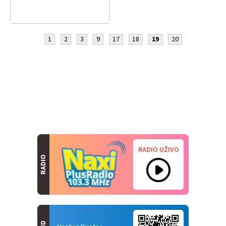
1
2
3
9
17
18
19
20
RADIO UŽIVO
RADIO