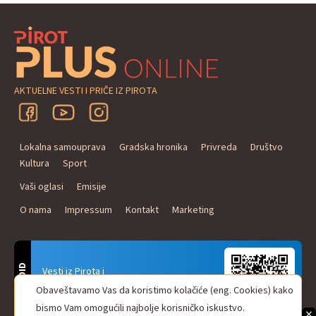
AKTUELNE VESTI I PRIČE IZ PIROTA
Lokalna samouprava
Gradska hronika
Privreda
Društvo
Kultura
Sport
Vaši oglasi
Emisije
O nama
Impressum
Kontakt
Marketing
ANDROID
Vesti iz Pirota i
Naxi Plus Radio
Obaveštavamo Vas da koristimo kolačiće (eng. Cookies) kako
Uvek u Vašem džepu!
bismo Vam omogućili najbolje korisničko iskustvo.
×