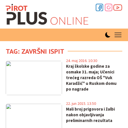
TAG: ZAVRŠNI ISPIT
24. maj 2016. 10:30
Kraj školske godine za
osmake 31. maja; Učenici
trećeg razreda OŠ "Vuk
Karadžić" u Ruskom domu
po nagrade
22. jun 2015. 13:50
Mali broj prigovora i žalbi
nakon objavljivanja
preliminarnih rezultata