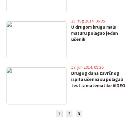
25. avg 2014. 06:35
U drugom krugu malu
maturu polagao jedan
učenik
17. jun 2014. 09:26
Drugog dana završnog
ispita učenici su polagali
test iz matematike VIDEO
1
2
3