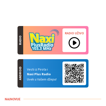
RADIO UŽIVO
RADIO
ANDROID
Vesti iz Pirota i
Naxi Plus Radio
Uvek u Vašem džepu!
NAJNOVIJE