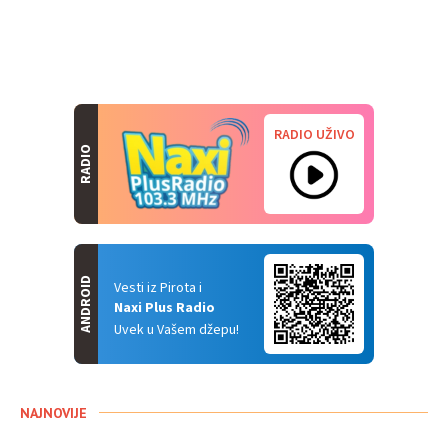
RADIO UŽIVO
RADIO
ANDROID
Vesti iz Pirota i
Naxi Plus Radio
Uvek u Vašem džepu!
NAJNOVIJE