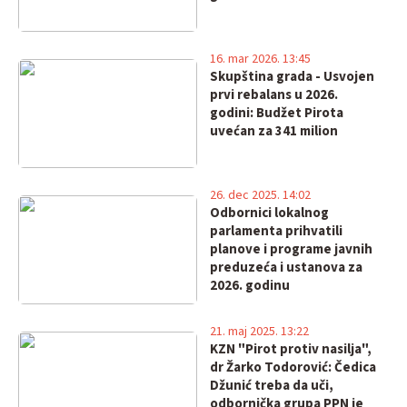
16. mar 2026. 13:45
Skupština grada - Usvojen
prvi rebalans u 2026.
godini: Budžet Pirota
uvećan za 341 milion
26. dec 2025. 14:02
Odbornici lokalnog
parlamenta prihvatili
planove i programe javnih
preduzeća i ustanova za
2026. godinu
21. maj 2025. 13:22
KZN "Pirot protiv nasilja",
dr Žarko Todorović: Čedica
Džunić treba da uči,
odbornička grupa PPN je