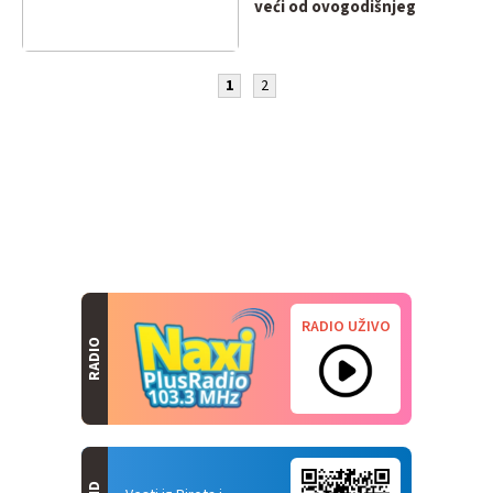
veći od ovogodišnjeg
1
2
RADIO UŽIVO
RADIO