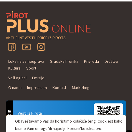
AKTUELNE VESTI I PRIČE IZ PIROTA
Lokalna samouprava
Gradska hronika
Privreda
Društvo
Kultura
Sport
Vaši oglasi
Emisije
O nama
Impressum
Kontakt
Marketing
ANDROID
Vesti iz Pirota i
Naxi Plus Radio
Obaveštavamo Vas da koristimo kolačiće (eng. Cookies) kako
Uvek u Vašem džepu!
bismo Vam omogućili najbolje korisničko iskustvo.