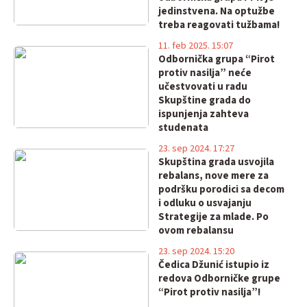
jedinstvena. Na optužbe
treba reagovati tužbama!
11. feb 2025. 15:07
Odbornička grupa “Pirot
protiv nasilja” neće
učestvovati u radu
Skupštine grada do
ispunjenja zahteva
studenata
23. sep 2024. 17:27
Skupština grada usvojila
rebalans, nove mere za
podršku porodici sa decom
i odluku o usvajanju
Strategije za mlade. Po
ovom rebalansu
raspodeljeno novih 250
23. sep 2024. 15:20
miliona budžetskim
Čedica Džunić istupio iz
korisnicima!
redova Odborničke grupe
“Pirot protiv nasilja”!