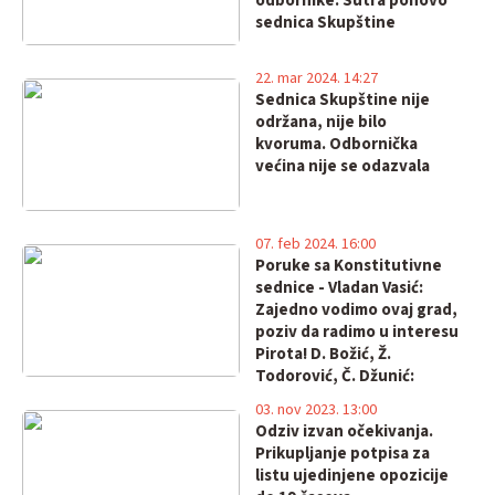
odbornike. Sutra ponovo
sednica Skupštine
22. mar 2024. 14:27
Sednica Skupštine nije
održana, nije bilo
kvoruma. Odbornička
većina nije se odazvala
07. feb 2024. 16:00
Poruke sa Konstitutivne
sednice - Vladan Vasić:
Zajedno vodimo ovaj grad,
poziv da radimo u interesu
Pirota! D. Božić, Ž.
Todorović, Č. Džunić:
Izbori su pokradeni, ne
03. nov 2023. 13:00
priznajemo rezultate!
Odziv izvan očekivanja.
Prikupljanje potpisa za
listu ujedinjene opozicije