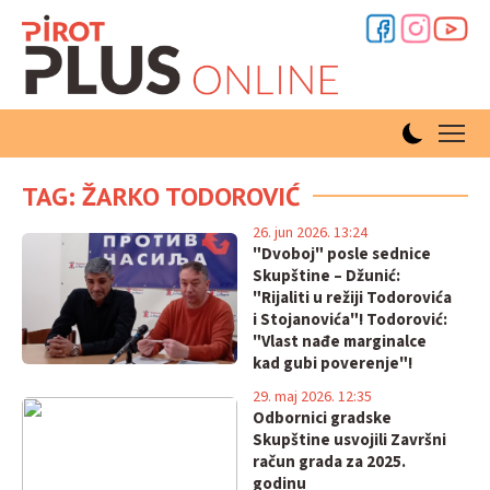
TAG: ŽARKO TODOROVIĆ
26. jun 2026. 13:24
"Dvoboj" posle sednice
Skupštine – Džunić:
"Rijaliti u režiji Todorovića
i Stojanovića"! Todorović:
"Vlast nađe marginalce
kad gubi poverenje"!
29. maj 2026. 12:35
Odbornici gradske
Skupštine usvojili Završni
račun grada za 2025.
godinu