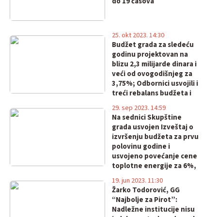
do 19 časova
25. okt 2023. 14:30
Budžet grada za sledeću
godinu projektovan na
blizu 2,3 milijarde dinara i
veći od ovogodišnjeg za
3,75%; Odbornici usvojili i
treći rebalans budžeta i
nekoliko odluka iz oblasti
29. sep 2023. 14:59
urbanizma
Na sednici Skupštine
grada usvojen Izveštaj o
izvršenju budžeta za prvu
polovinu godine i
usvojeno povećanje cene
toplotne energije za 6%,
javnih parkirališta za 5%
19. jun 2023. 11:30
Žarko Todorović, GG
“Najbolje za Pirot”:
Nadležne institucije nisu