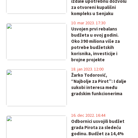
izdale upotrebnu dozvolu
za otvoreni kupališni
kompleks u Senjaku
10. mar 2023. 17:30
Usvojen prvi rebalans
budžeta u ovoj godini.
Oko 390 miliona više za
potrebe budžetskih
korisnika, investicije i
brojne projekte
18. jan 2023. 12:00
Žarko Todorović,
“Najbolje za Pirot”: I dalje
sukobi interesa među
gradskim funkcionerima
16. dec 2022. 16:44
Odbornici usvojili budžet
grada Pirota za sledeću
godinu. Budžet za 14,4%