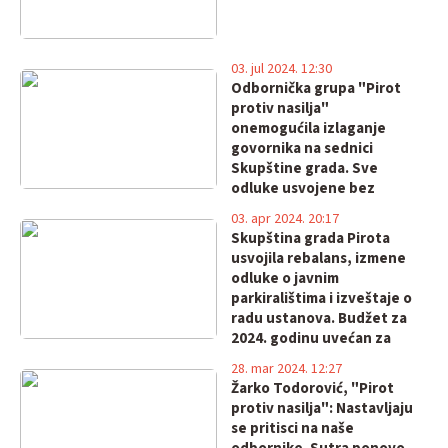
03. jul 2024. 12:30
Odbornička grupa "Pirot
protiv nasilja"
onemogućila izlaganje
govornika na sednici
Skupštine grada. Sve
odluke usvojene bez
diskusije
03. apr 2024. 20:17
Skupština grada Pirota
usvojila rebalans, izmene
odluke o javnim
parkiralištima i izveštaje o
radu ustanova. Budžet za
2024. godinu uvećan za
25,15%
28. mar 2024. 12:27
Žarko Todorović, "Pirot
protiv nasilja": Nastavljaju
se pritisci na naše