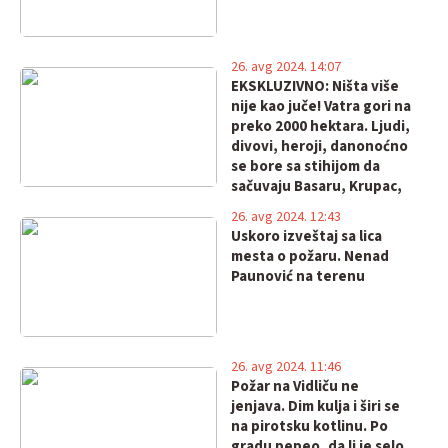
26. avg 2024. 14:07
EKSKLUZIVNO: Ništa više
nije kao juče! Vatra gori na
preko 2000 hektara. Ljudi,
divovi, heroji, danonoćno
se bore sa stihijom da
sačuvaju Basaru, Krupac,
Visočku Ržanu, Slavinju,
26. avg 2024. 12:43
Odorovce, Smilovce...
Uskoro izveštaj sa lica
mesta o požaru. Nenad
Paunović na terenu
26. avg 2024. 11:46
Požar na Vidliču ne
jenjava. Dim kulja i širi se
na pirotsku kotlinu. Po
gradu pepeo, da li je selo