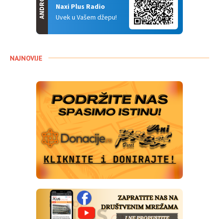
ANDROID
Naxi Plus Radio
Uvek u Vašem džepu!
NAJNOVIJE