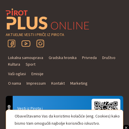
AKTUELNE VESTI I PRIČE IZ PIROTA
Lokalna samouprava
Gradska hronika
Privreda
Društvo
Kultura
Sport
Vaši oglasi
Emisije
O nama
Impressum
Kontakt
Marketing
ANDROID
Vesti iz Pirota i
Naxi Plus Radio
Obaveštavamo Vas da koristimo kolačiće (eng. Cookies) kako
Uvek u Vašem džepu!
bismo Vam omogućili najbolje korisničko iskustvo.
×