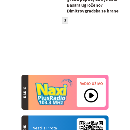
Basara ugroženo?
Dimitrovgradska se brane
1
RADIO UŽIVO
RADIO
Vesti iz Pirota i