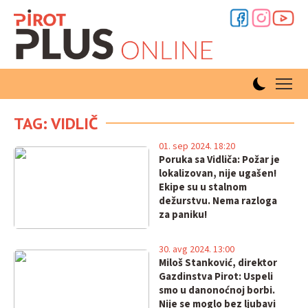
TAG: VIDLIČ
01. sep 2024. 18:20
Poruka sa Vidliča: Požar je
lokalizovan, nije ugašen!
Ekipe su u stalnom
dežurstvu. Nema razloga
za paniku!
30. avg 2024. 13:00
Miloš Stanković, direktor
Gazdinstva Pirot: Uspeli
smo u danonoćnoj borbi.
Nije se moglo bez ljubavi