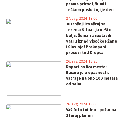
prema prirodi, šumi i
teškom poslu koji je deo
života ovih ljudi!
27. avg 2024. 13:00
Jutrošnji izveštaj sa
terena: Situacija nešto
bolja. Šumari zaustavili
vatru iznad Visočke Ržane
i Slavinje! Prokopani
proseci kod Krupca i
Basare zaustavili požar.
26. avg 2024. 18:25
Kiša u najavi za sutra! I
Raport sa lica mesta:
lovci na terenu!
Basara je u opasnosti.
Vatra je na oko 100 metara
od sela!
26. avg 2024. 18:00
Vaš foto i video - požar na
Staroj planini